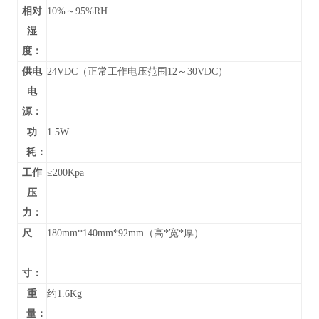
相对
10%～95%RH
湿
度：
供电
24VDC（正常工作电压范围12～30VDC）
电
源：
功
1.5W
耗：
工作
≤200Kpa
压
力：
尺
180mm*140mm*92mm（高*宽*厚）
寸：
重
约1.6Kg
量：