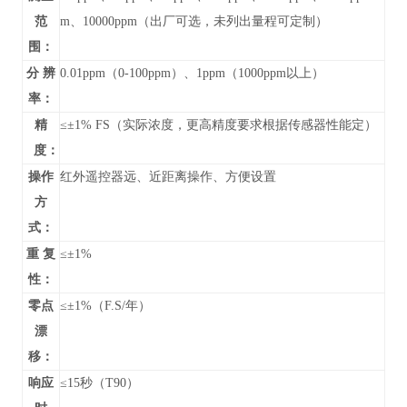
范
m、10000ppm
（
出厂可选，未列出
量程可定制）
围：
分 辨
0.01ppm（0-100ppm）、1ppm（1000ppm以上）
率：
精
≤±1% FS（实际浓度，更高精度要求根据传感器性能定）
度：
操作
红外遥控器远、近距离操作、方便设置
方
式：
重 复
≤±1%
性：
零点
≤±1%（F.S/年）
漂
移：
响应
≤15秒（T90）