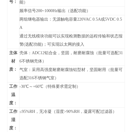
号：
能）
频率信号200~1000Hz输出（选配功能）
两组继电器输出：无源触电容量220VAC 0.5A或5VDC 0.5
A
通过无线模块功能可以实现检测数据的远程传输和状态报
警(选配功能)；可实现以太网的接入
主体
壳体：ADC12铝合金，坚固，耐磨耐腐蚀（批量可选配31
材
6不锈钢壳体）
质：
气室：采用高强度耐磨耐腐蚀铝型材，坚固耐用（批量可
选配316不锈钢气室）
工作
-30℃～+60℃（特殊要求需定制）
温
度：
工作
≤95%RH，无冷凝（湿度>90%RH，凝露可配过滤器）
湿
度：