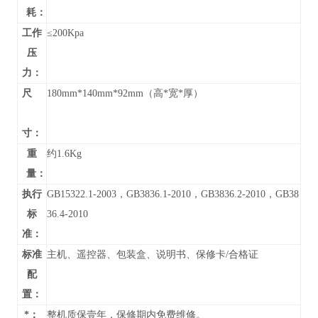
耗：
工作
≤200Kpa
压
力：
尺
180mm*140mm*92mm（高*宽*厚）
寸：
重
约1.6Kg
量：
执行
GB15322.1-2003，GB3836.1-2010，GB3836.2-2010，GB38
标
36.4-2010
准：
标准
主机、遥控器、包装盒、说明书、保修卡/合格证
配
置：
*：
整机质保壹年，保修期内免费维修。