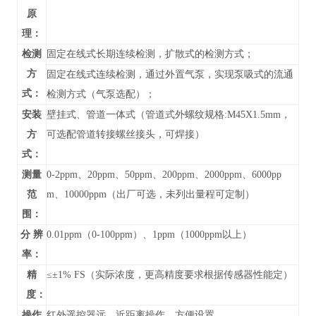
原
理：
检测
固定在线式长期连续检测，扩散式的检测方式；
方
固定在线式连续检测，通过外置气泵，实现泵吸式的流通
式：
检测方式（气泵选配）；
安装
壁挂式、管道
一体式（管道式外螺纹规格:M45X1.5mm，
方
可选配管道转接螺丝接头，可焊接）
式：
测量
0-
2ppm、20ppm、50ppm、200ppm、2000ppm、6000pp
范
m、10000ppm
（
出厂可选，未列出
量程可定制）
围：
分 辨
0.01ppm（0-100ppm）、1ppm（1000ppm以上）
率：
精
≤±1% FS（实际浓度，更高精度要求根据传感器性能定）
度：
操作
红外遥控器远、近距离操作、方便设置