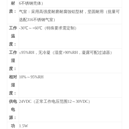
材
6不锈钢壳体）
质：
气室：采用高强度耐磨耐腐蚀铝型材，坚固耐用（批量可
选配316不锈钢气室）
工作
-30℃～+60℃（特殊要求需定制）
温
度：
工作
≤95%RH，无冷凝（湿度>90%RH，凝露可配过滤器）
湿
度：
相对
10%～95%RH
湿
度：
供电
24VDC（正常工作电压范围12～30VDC）
电
源：
功
1.5W