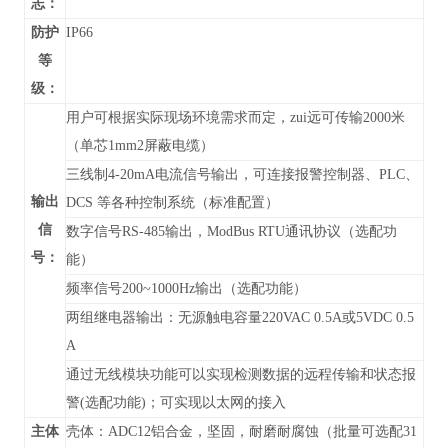
志：
防护
IP66
等
级：
用户可根据实际现场环境需求而定，zui远可传输2000米
（单芯1mm2屏蔽电缆）
三线制4-20mA电流信号输出，可连接报警控制器、PLC、
输出
DCS 等各种控制系统（标准配置）
信
数字信号RS-485输出，
ModBus RTU通讯协议
（
选配功
号：
能）
频率信号200~1000Hz输出（选配功能）
两组继电器输出：无源触电容量220VAC 0.5A或5VDC 0.5
A
通过无线模块功能可以实现检测数据的远程传输和状态报
警(选配功能)；可实现以太网的接入
主体
壳体：ADC12铝合金，坚固，耐磨耐腐蚀（批量可选配31