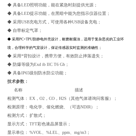
◆ 具备LED照明功能，能在紧急时刻提供光源；
◆ 具备LED提示功能，在黑暗中能为您指示仪器位置；
◆ 采用USB充电方式，可使用各种USB设备充电；
◆ 自带标定气罩；
◆ 采用PC+TPU防静电外壳设计，耐磨耐腐浊，适用于复杂恶劣的工业环
境，合理科学的气室设计，保证传感器实时监测的准确性；
◆ 采用*背扣设计，携带方便，有效防止摔落遗失；
◆ 防爆等级为Exd ib IIC T6 Gb；
◆ 具备IP65级别防水防尘功能；
技术参数：
名称
描述
检测气体：
EX，O2，CO，H2S（其他气体请询问客服）；
检测原理：
电化学、催化燃烧、（可选NDIR）；
检测方式：
扩散式
；
显示方式：
TFT彩色液晶屏显示；
显示单位：
%VOL、%LEL、ppm、mg/m3；