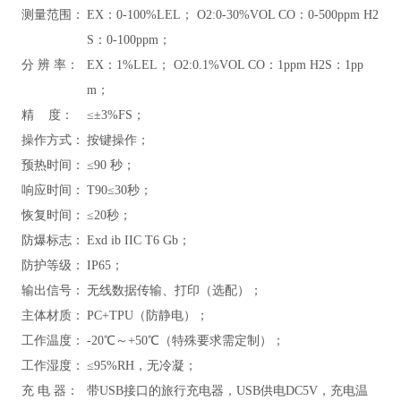
测量范围：
EX：0-100%LEL； O2:0-30%VOL CO：0-500ppm H2
S：0-100ppm；
分 辨 率：
EX：1%LEL； O2:0.1%VOL CO：1ppm H2S：1pp
m；
精 度：
≤±3%FS；
操作方式：
按键操作；
预热时间：
≤90 秒；
响应时间：
T90≤30秒；
恢复时间：
≤20秒；
防爆标志：
Exd ib IIC T6
Gb
；
防护等级：
IP65；
输出信号：
无线数据传输、打印（选配）；
主体材质：
PC+TPU（防静电）；
工作温度：
-20℃～+50℃（特殊要求需定制）；
工作湿度：
≤95%RH，无冷凝；
充 电 器：
带USB接口的旅行充电器，USB供电DC5V，充电温