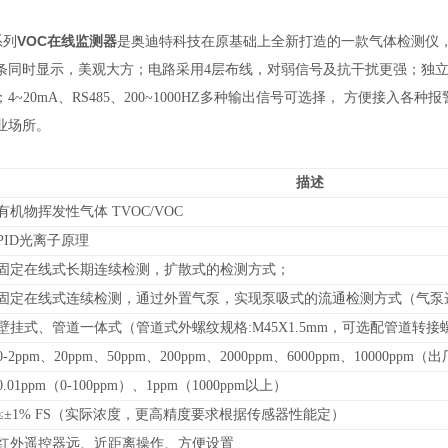
系列
VOC在线监测器
是奥迪特科技在原基础上全新打造的一款气体检测仪，
条同时显示，美观大方；电路采用4层布线，对弱信号及抗干扰更强；独立
4~20mA、RS485、200~1000HZ多种输出信号可选择， 方便接入
业场所
。
描述
有机物挥发性气体 TVOC/VOC
PID光离子原理
固定在线式长期连续检测，扩散式的检测方式；
固定在线式连续检测，通过外置气泵，实现泵吸式的流通检测方式（气泵
壁挂式、管道
一体式（管道式外螺纹规格:M45X1.5mm，可选配管道转
0-
2ppm、20ppm、50ppm、200ppm、2000ppm、6000ppm、10000ppm
（
出
0.01ppm（0-100ppm）、1ppm（1000ppm以上）
≤±1% FS（实际浓度，更高精度要求根据传感器性能定）
红外遥控器远、近距离操作、方便设置