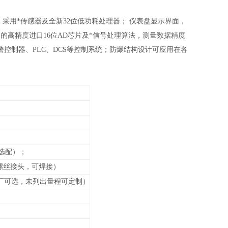
采用*传感器及全新32位低功耗处理器； 仪表盘显示界面，
的高精度进口16位AD芯片及*信号处理算法，测量数据精度
各种报警控制器、PLC、DCS等控制系统；防爆结构设计可应用在各
选配）；
接螺丝接头，可焊接）
厂可选，未列出
量程可定制）