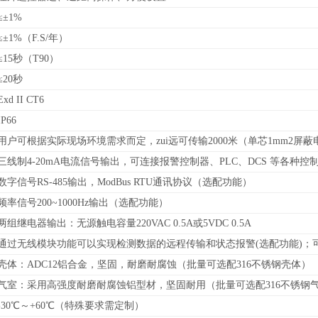
≤±1%
≤±1%（F.S/年）
≤15秒（T90）
≤20秒
Exd II CT6
IP66
用户可根据实际现场环境需求而定，zui远可传输2000米（单芯1mm2屏蔽
三线制4-20mA电流信号输出，可连接报警控制器、PLC、DCS 等各种
数字信号RS-485输出，
ModBus RTU通讯协议
（
选配功能）
频率信号200~1000Hz输出（选配功能）
两组继电器输出：无源触电容量220VAC 0.5A或5VDC 0.5A
通过无线模块功能可以实现检测数据的远程传输和状态报警(选配功能)；
壳体：ADC12铝合金，坚固，耐磨耐腐蚀（批量可选配316不锈钢壳体）
气室：采用高强度耐磨耐腐蚀铝型材，坚固耐用（批量可选配316不锈钢
-30℃～+60℃（特殊要求需定制）