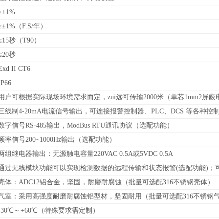
≤±1%
≤±1%（F.S/年）
≤15秒（T90）
≤20秒
Exd II CT6
IP66
用户可根据实际现场环境需求而定，zui远可传输2000米（单芯1mm2屏蔽
三线制4-20mA电流信号输出，可连接报警控制器、PLC、DCS 等各种
数字信号RS-485输出，
ModBus RTU通讯协议
（
选配功能）
频率信号200~1000Hz输出（选配功能）
两组继电器输出：无源触电容量220VAC 0.5A或5VDC 0.5A
通过无线模块功能可以实现检测数据的远程传输和状态报警(选配功能)；
壳体：ADC12铝合金，坚固，耐磨耐腐蚀（批量可选配316不锈钢壳体）
气室：采用高强度耐磨耐腐蚀铝型材，坚固耐用（批量可选配316不锈钢
-30℃～+60℃（特殊要求需定制）