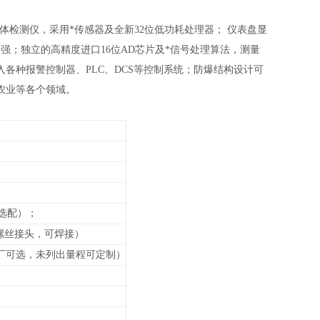
体检测仪，采用*传感器及全新32位低功耗处理器； 仪表盘显
强；独立的高精度进口16位AD芯片及*信号处理算法，测量
方便接入各种报警控制器、PLC、DCS等控制系统；防爆结构设计可
农业等各个领域。
选配）；
接螺丝接头，可焊接）
厂可选，未列出
量程可定制）