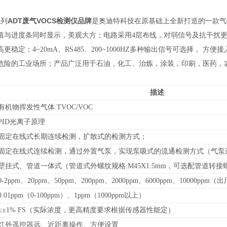
ADT废气VOCS检测仪品牌
系列
是奥迪特科技在原基础上全新打造的一款气
值与进度条同时显示，美观大方；电路采用4层布线，对弱信号及抗干扰更
更稳定；4~20mA、RS485、200~1000HZ多种输出信号可选择， 
危险的工业场所；产品广泛用于
石油，化工、治炼，涂装，印刷，医药，
描述
有机物挥发性气体 TVOC/VOC
PID光离子原理
固定在线式长期连续检测，扩散式的检测方式；
固定在线式连续检测，通过外置气泵，实现泵吸式的流通检测方式（气泵
壁挂式、管道
一体式（管道式外螺纹规格:M45X1.5mm，可选配管道转
0-
2ppm、20ppm、50ppm、200ppm、2000ppm、6000ppm、10000ppm
（
出
0.01ppm（0-100ppm）、1ppm（1000ppm以上）
≤±1% FS（实际浓度，更高精度要求根据传感器性能定）
红外遥控器远、近距离操作、方便设置