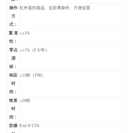
操作
红外遥控器远、近距离操作、方便设置
方
式：
重 复
≤±1%
性：
零点
≤±1%（F.S/年）
漂
移：
响应
≤15秒（T90）
时
间：
恢复
≤20秒
时
间：
防爆
Exd II CT6