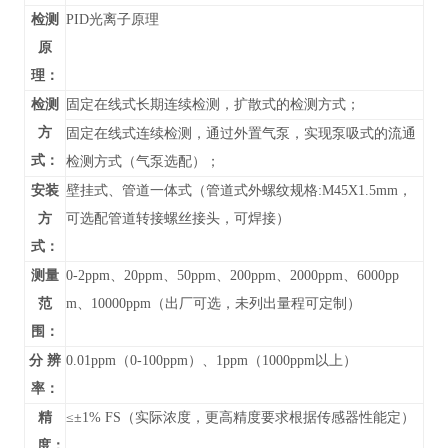
检测
PID光离子原理
原
理：
检测
固定在线式长期连续检测，扩散式的检测方式；
方
固定在线式连续检测，通过外置气泵，实现泵吸式的流通
式：
检测方式（气泵选配）；
安装
壁挂式、管道
一体式（管道式外螺纹规格:M45X1.5mm，
方
可选配管道转接螺丝接头，可焊接）
式：
测量
0-
2ppm、20ppm、50ppm、200ppm、2000ppm、6000pp
范
m、10000ppm
（
出厂可选，未列出
量程可定制）
围：
分 辨
0.01ppm（0-100ppm）、1ppm（1000ppm以上）
率：
精
≤±1% FS（实际浓度，更高精度要求根据传感器性能定）
度：