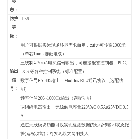
标
志：
防护
IP66
等
级：
用户可根据实际现场环境需求而定，zui远可传输2000米
（单芯1mm2屏蔽电缆）
三线制4-20mA电流信号输出，可连接报警控制器、PLC、
输出
DCS 等各种控制系统（标准配置）
信
数字信号RS-485输出，
ModBus RTU通讯协议
（
选配功
号：
能）
频率信号200~1000Hz输出（选配功能）
两组继电器输出：无源触电容量220VAC 0.5A或5VDC 0.5
A
通过无线模块功能可以实现检测数据的远程传输和状态报
警(选配功能)；可实现以太网的接入