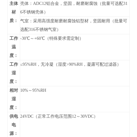
主体
壳体：ADC12铝合金，坚固，耐磨耐腐蚀（批量可选配31
材
6不锈钢壳体）
质：
气室：采用高强度耐磨耐腐蚀铝型材，坚固耐用（批量可
选配316不锈钢气室）
工作
-30℃～+60℃（特殊要求需定制）
温
度：
工作
≤95%RH，无冷凝（湿度>90%RH，凝露可配过滤器）
湿
度：
相对
10%～95%RH
湿
度：
供电
24VDC（正常工作电压范围12～30VDC）
电
源：