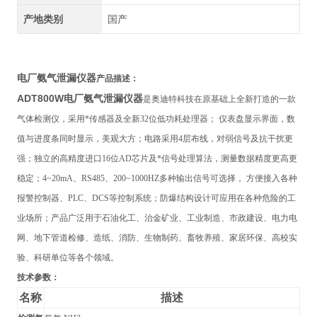
产地类别
国产
电厂氨气泄漏仪器
产品描述：
ADT800W
电厂氨气泄漏仪器
是奥迪特科技在原基础上全新打造的一款
气体检测仪，采用*传感器及全新32位低功耗处理器； 仪表盘显示界面，数
值与进度条同时显示，美观大方；电路采用4层布线，对弱信号及抗干扰更
强；独立的高精度进口16位AD芯片及*信号处理算法，测量数据精度更高更
稳定；4~20mA、RS485、200~1000HZ多种输出信号可选择， 方便接入各种
报警控制器、PLC、DCS等控制系统；防爆结构设计可应用在各种危险的工
业场所；产品广泛用于石油化工、治金矿业、工业制造、市政建设、电力电
网、地下管道检修、造纸、消防、生物制药、畜牧养殖、家居环保、高校实
验、科研单位等各个领域。
技术参数：
名称
描述