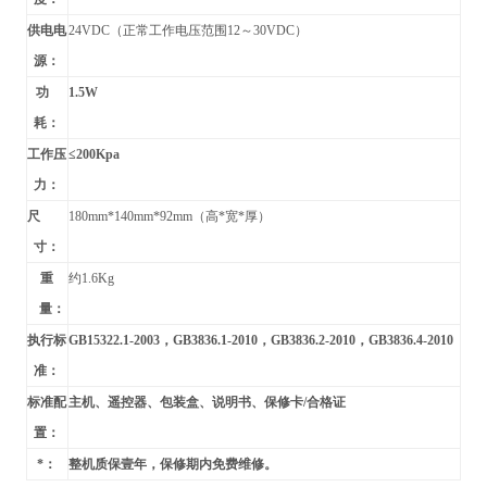
供电电
24VDC
（正常工作电压范围12～30VDC）
源：
功
1.5W
耗：
工作压
≤200Kpa
力：
尺
180mm*140mm*92mm
（高*宽*厚）
寸：
重
约1.6Kg
量：
执行标
GB15322.1-2003
，GB3836.1-2010，GB3836.2-2010，GB3836.4-2010
准：
标准配
主机、遥控器、包装盒、说明书、保修卡/合格证
置：
*：
整机质保壹年，保修期内免费维修。