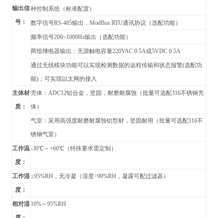
输出信
种控制系统（标准配置）
号：
数字信号RS-485输出，
ModBus RTU
通讯协议（
选配功能）
频率信号200~1000Hz输出（选配功能）
两组继电器输出：无源触电容量220VAC 0.5A或5VDC 0.5A
通过无线模块功能可以实现检测数据的远程传输和状态报警(选配功
能)；可实现以太网的接入
主体材
壳体：ADC12铝合金，坚固，耐磨耐腐蚀（批量可选配316不锈钢壳
质：
体）
气室：采用高强度耐磨耐腐蚀铝型材，坚固耐用（批量可选配316不
锈钢气室）
工作温
-30
℃～+60℃（特殊要求需定制）
度：
工作湿
≤95%RH，无冷凝（湿度>90%RH，凝露可配过滤器）
度：
相对湿
10%
～95%RH
度：