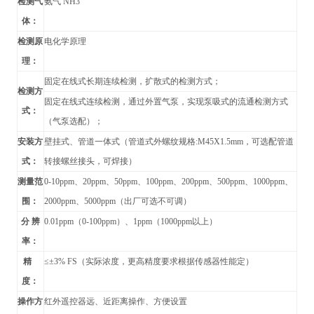
检测气
氨气 NH3
体：
检测原
电化学原理
理：
固定在线式长期连续检测，扩散式的检测方式；
检测方
固定在线式连续检测，通过外置气泵，实现泵吸式的流通检测方式
式：
（气泵选配）；
安装方
壁挂式、管道
一体式（管道式外螺纹规格:M45X1.5mm，可选配管道
式：
转接螺丝接头，可焊接）
测量范
0-10ppm
、20ppm、50ppm、100ppm、200ppm、500ppm、1000ppm、
围：
2000ppm、5000ppm（出厂可选不可调）
分 辨
0.01ppm
（0-100ppm）、1ppm（1000ppm以上）
率：
精
≤±3% FS（实际浓度，更高精度要求根据传感器性能定）
度：
操作方
红外遥控器远、近距离操作、方便设置