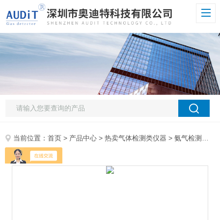
当前位置：
首页
>
产品中心
>
热卖气体检测类仪器
>
氨气检测仪
> 