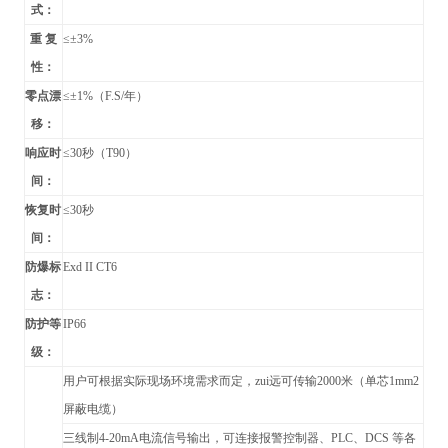
式：
重 复
≤±3%
性：
零点漂
≤±1%（F.S/年）
移：
响应时
≤30秒（T90）
间：
恢复时
≤30秒
间：
防爆标
Exd II CT6
志：
防护等
IP66
级：
用户可根据实际现场环境需求而定，zui远可传输2000米（单芯1mm2
屏蔽电缆）
三线制4-20mA电流信号输出，可连接报警控制器、PLC、DCS 等各