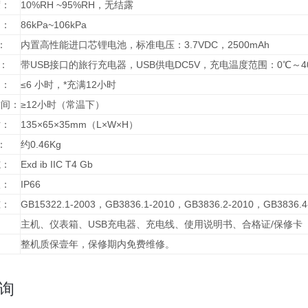
度：
10%RH ~95%RH，无结露
力：
86kPa~106kPa
：
内置高性能进口芯锂电池，标准电压：3.7VDC，2500mAh
器：
带USB接口的旅行充电器，USB供电DC5V，充电温度范围：0℃～4
间：
≤6 小时，*充满12小时
时间：
≥12小时（常温下）
：
135×65×35mm（L×W×H）
：
约0.46Kg
志：
Exd ib IIC T4 Gb
级：
IP66
准：
GB15322.1-2003，GB3836.1-2010，GB3836.2-2010，GB3836.4
：
主机、仪表箱、USB充电器、充电线、使用说明书、合格证/保修卡
整机质保壹年，保修期内免费维修。
询