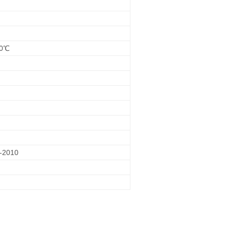
0℃
-2010