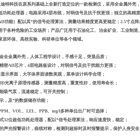
奥迪特科技在原系列基础上全新打造定位的一款检测仪，采用全金属外壳，
位低功耗处理器；电路采用4层布线，对弱信号及抗干扰更强；独立的高精度
AD功能）配以其*的信号处理算法，测量结果精度更高更稳定；2.5寸点
用于各种危险的工业场所；产品广泛用于
石油化工、治金矿业、工业制造
家居环保、高校实验、科研单位等各个领域。
金全金属外壳，人体工程学设计，手感十足，突显品质；
立精密AD芯片，4层电路板设计，对弱信号及抗干扰能力更强；
寸点阵显示界面，大字体界面读数美观，菜单设计科学合理；
能PID光离子原理传感器，测量精度高，重复性好，使用寿命长；
性能吸气泵，流速稳定，可开关控制；
显示，及*的数据储存功能；
PPM、VOL、LEL、PPB、mg/l多种单位出厂时可选择；
入式32位超低功耗处理器，配以*信号处理算法，响应速度快，稳定；
理的声光报警设计，曲线对称，检测到超标时及时报警提示，保护人身安全