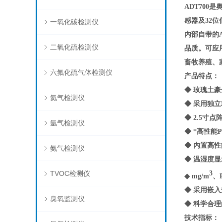
ADT700
是
感器及32
一氧化碳检测仪
内部自带的
二氧化硫检测仪
品质。可应
畜牧养殖、
六氟化硫气体检测仪
产品特点
：
◆
玫瑰土豪
氦气检测仪
◆ 采用独
◆ 2.5
氩气检测仪
◆ *高性
◆ 内置高
氨气检测仪
◆ 温湿度
TVOC检测仪
3
◆ mg/m
、
◆ 采用嵌
臭氧监测仪
◆ 科学合
技术指标
：