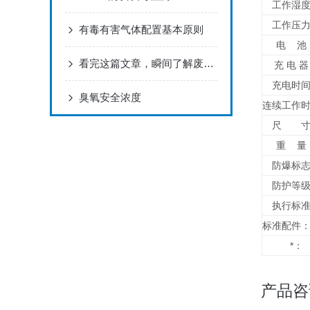
工作湿
工作压
有毒有害气体配置基本原则
电 池
看完这篇文章，瞬间了解废气VOC检测仪了
充 电 
充电时
臭氧安全浓度
连续工作
尺 寸
重 量
防爆标
防护等
执行标
标准配件
*：
产品咨