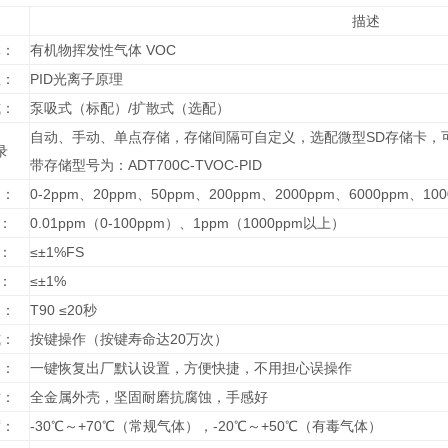
描述
体：
有机物挥发性气体 VOC
理：
PID光离子原理
式：
泵吸式（标配）/扩散式（选配）
自动、手动、单点存储，存储间隔可自定义，选配微型SD存储卡，可
录
带存储型号为：ADT700C-TVOC-PID
围：
0-2ppm、20ppm、50ppm、200ppm、2000ppm、6000pp
率：
0.01ppm（0-100ppm）、1ppm（1000ppm以上）
度：
≤±1%FS
性：
≤±1%
间：
T90 ≤20秒
式：
按键操作（按键寿命达20万次）
复：
一键恢复出厂默认设置，方便快捷，不用担心误操作
质：
全金属外壳，坚固耐磨抗腐蚀，手感好
度：
-30℃～+70℃（常规气体），-20℃～+50℃（有毒气体）