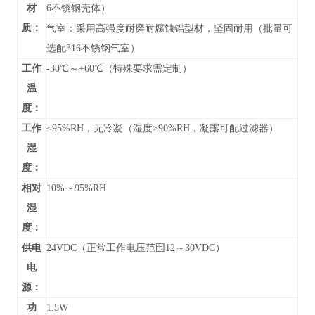
材
6不锈钢壳体）
质：
气室：采用高强度耐磨耐腐蚀铝型材，坚固耐用（批量可
选配316不锈钢气室）
工作
-30℃～+60℃（特殊要求需定制）
温
度：
工作
≤95%RH，无冷凝（湿度>90%RH，凝露可配过滤器）
湿
度：
相对
10%～95%RH
湿
度：
供电
24VDC（正常工作电压范围12～30VDC）
电
源：
功
1.5W