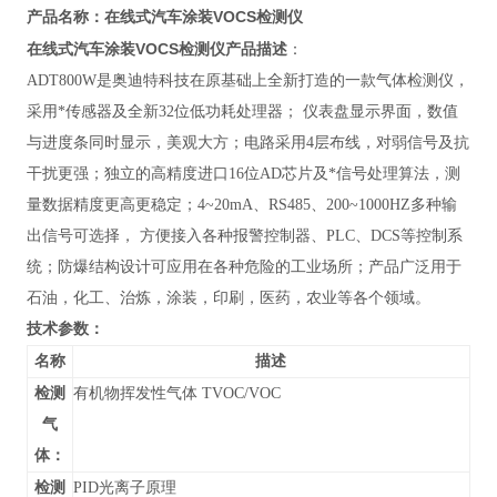
在线式汽车涂装VOCS检测仪
产品名称：
在线式汽车涂装VOCS检测仪
产品描述
：
ADT800W
是奥迪特科技在原基础上全新打造的一款气体检测仪，
采用*传感器及全新32位低功耗处理器； 仪表盘显示界面，数值
与进度条同时显示，美观大方；电路采用4层布线，对弱信号及抗
干扰更强；独立的高精度进口16位AD芯片及*信号处理算法，测
量数据精度更高更稳定；4~20mA、RS485、200~1000HZ多种输
出信号可选择， 方便接入各种报警控制器、PLC、DCS等控制系
统；防爆结构设计可应用在各种危险的工业场所；产品广泛用于
石油，化工、治炼，涂装，印刷，医药，农业等各个领域。
技术参数：
名称
描述
检测
有机物挥发性气体 TVOC/VOC
气
体：
检测
PID光离子原理