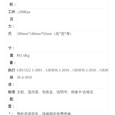
耗：
工作
≤200Kpa
压
力：
尺
180mm*140mm*92mm（高*宽*厚）
寸：
重
约1.6Kg
量：
执行
GB15322.1-2003，GB3836.1-2010，GB3836.2-2010，GB38
标
36.4-2010
准：
标准
主机、遥控器、包装盒、说明书、保修卡/合格证
配
置：
*：
整机质保壹年，保修期内免费维修。