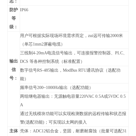
志：
防护
IP66
等
级：
用户可根据实际现场环境需求而定，zui远可传输2000米
（单芯1mm2屏蔽电缆）
三线制4-20mA电流信号输出，可连接报警控制器、PLC、
输出
DCS 等各种控制系统（标准配置）
信
数字信号RS-485输出，
ModBus RTU通讯协议
（
选配功
号：
能）
频率信号200~1000Hz输出（选配功能）
两组继电器输出：无源触电容量220VAC 0.5A或5VDC 0.5
A
通过无线模块功能可以实现检测数据的远程传输和状态报
警(选配功能)；可实现以太网的接入
主体
壳体：ADC12铝合金，坚固，耐磨耐腐蚀（批量可选配31