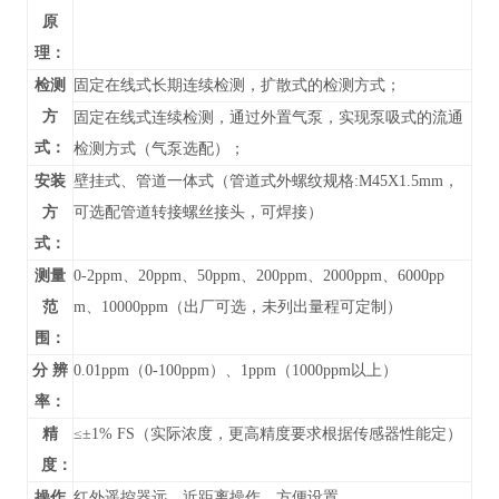
原
理：
检测
固定在线式长期连续检测，扩散式的检测方式；
方
固定在线式连续检测，通过外置气泵，实现泵吸式的流通
式：
检测方式（气泵选配）；
安装
壁挂式、管道
一体式（管道式外螺纹规格:M45X1.5mm，
方
可选配管道转接螺丝接头，可焊接）
式：
测量
0-
2ppm、20ppm、50ppm、200ppm、2000ppm、6000pp
范
m、10000ppm
（
出厂可选，未列出
量程可定制）
围：
分 辨
0.01ppm（0-100ppm）、1ppm（1000ppm以上）
率：
精
≤±1% FS（实际浓度，更高精度要求根据传感器性能定）
度：
操作
红外遥控器远、近距离操作、方便设置