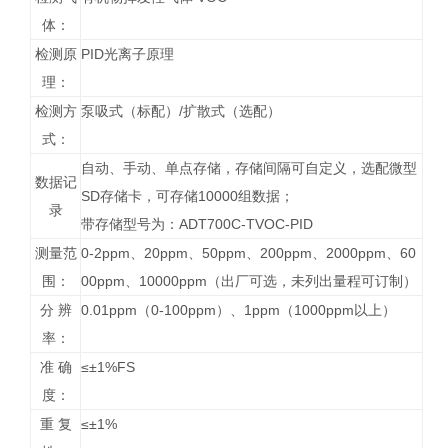
体：
检测原
PID光离子原理
理：
检测方
泵吸式（标配）/扩散式（选配）
式：
自动、手动、单点存储，存储间隔可自定义，选配微型
数据记
SD存储卡，可存储10000组数据；
录
带存储型号为：ADT700C-TVOC-PID
测量范
0-2ppm、20ppm、50ppm、200ppm、2000ppm、60
围：
00ppm、10000ppm（出厂可选，未列出量程可订制）
分 辨
0.01ppm（0-100ppm）、1ppm（1000ppm以上）
率：
准 确
≤±1%FS
度：
重 复
≤±1%