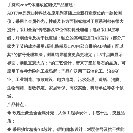
手持式voc气体排放监测仪
产品描述
：
ADT700
是奥迪特科技在原系列基础上全新打造定位的一款检测
仪，采用全金属外壳，性能及各方面指标相对于原系列都有很大
提升，采用全新*传感器及32位低功耗处理器；电路采用4层布
线，对弱信号及抗干扰更强；独立的高精度进口AD芯片（部分厂
家为了节约成本采用2层电路板及CPU内部自带的AD功能）配以
其*的信号处理算法，测量结果精度更高更稳定；2.5寸点阵显示
界面，读数直观大方；*的工艺设计，带来了坚如磐石的品质。可
应用于各种危险的工业场所；产品广泛用于
石油化工、治金矿
业、工业制造、市政建设、电力电网、污水处理、造纸、消防、
生物制药、畜牧养殖、家居环保、高校实验、科研单位等各个领
域。
产品特点
：
◆
玫瑰土豪金全金属外壳，人体工程学设计，手感十足，突显品
质；
◆ 采用独立精密AD芯片，4层电路板设计，对弱信号及抗干扰能