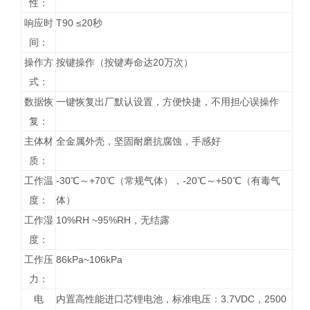
性：
响应时
T90 ≤20秒
间：
操作方
按键操作（按键寿命达20万次）
式：
数据恢
一键恢复出厂默认设置，方便快捷，不用担心误操作
复：
主体材
全金属外壳，坚固耐磨抗腐蚀，手感好
质：
工作温
-30℃～+70℃（常规气体），-20℃～+50℃（有毒气
度：
体）
工作湿
10%RH ~95%RH，无结露
度：
工作压
86kPa~106kPa
力：
电
内置高性能进口芯锂电池，标准电压：3.7VDC，2500