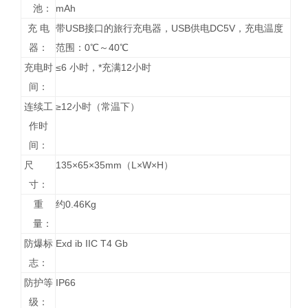
池：
mAh
充 电
带USB接口的旅行充电器，USB供电DC5V，充电温度
器：
范围：0℃～40℃
充电时
≤6 小时，*充满12小时
间：
连续工
≥12小时（常温下）
作时
间：
尺
135×65×35mm（L×W×H）
寸：
重
约0.46Kg
量：
防爆标
Exd ib IIC T4 Gb
志：
防护等
IP66
级：