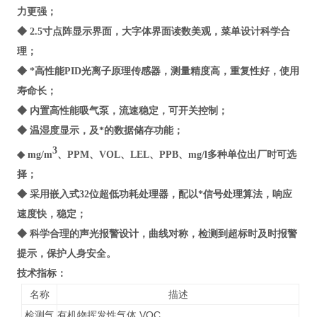
力更强；
◆ 2.5寸点阵显示界面，大字体界面读数美观，菜单设计科学合
理；
◆ *高性能PID光离子原理传感器，测量精度高，重复性好，使用
寿命长；
◆ 内置高性能吸气泵，流速稳定，可开关控制；
◆ 温湿度显示，及*的数据储存功能；
3
◆ mg/m
、PPM、VOL、LEL、PPB、mg/l多种单位出厂时可选
择；
◆ 采用嵌入式32位超低功耗处理器，配以*信号处理算法，响应
速度快，稳定；
◆ 科学合理的声光报警设计，曲线对称，检测到超标时及时报警
提示，保护人身安全。
技术指标
：
名称
描述
检测气
有机物挥发性气体 VOC