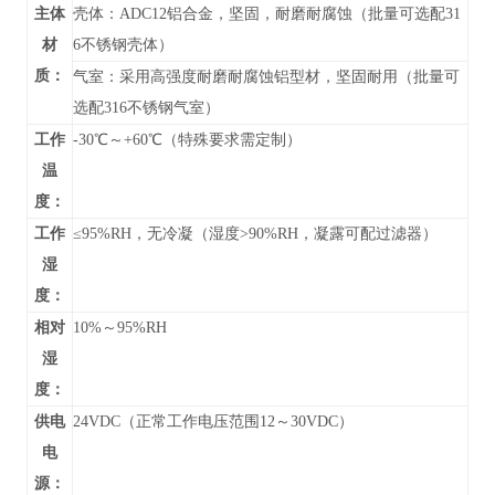
主体
壳体：ADC12铝合金，坚固，耐磨耐腐蚀（批量可选配31
材
6不锈钢壳体）
质：
气室：采用高强度耐磨耐腐蚀铝型材，坚固耐用（批量可
选配316不锈钢气室）
工作
-30℃～+60℃（特殊要求需定制）
温
度：
工作
≤95%RH，无冷凝（湿度>90%RH，凝露可配过滤器）
湿
度：
相对
10%～95%RH
湿
度：
供电
24VDC（正常工作电压范围12～30VDC）
电
源：