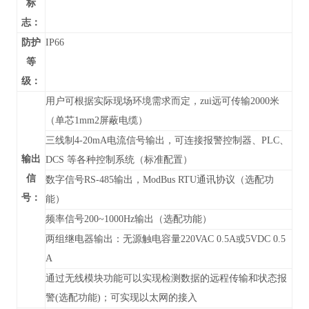
标
志：
防护
IP66
等
级：
用户可根据实际现场环境需求而定，zui远可传输2000米
（单芯1mm2屏蔽电缆）
三线制4-20mA电流信号输出，可连接报警控制器、PLC、
输出
DCS 等各种控制系统（标准配置）
信
数字信号RS-485输出，
ModBus RTU通讯协议
（
选配功
号：
能）
频率信号200~1000Hz输出（选配功能）
两组继电器输出：无源触电容量220VAC 0.5A或5VDC 0.5
A
通过无线模块功能可以实现检测数据的远程传输和状态报
警(选配功能)；可实现以太网的接入