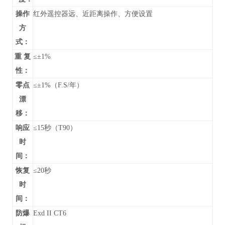
操作
红外遥控器远、近距离操作、方便设置
方
式：
重 复
≤±1%
性：
零点
≤±1%（F.S/年）
漂
移：
响应
≤15秒（T90）
时
间：
恢复
≤20秒
时
间：
防爆
Exd II CT6