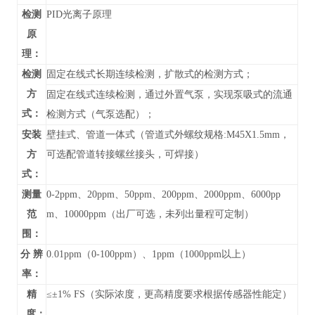
检测
PID光离子原理
原
理：
检测
固定在线式长期连续检测，扩散式的检测方式；
方
固定在线式连续检测，通过外置气泵，实现泵吸式的流通
式：
检测方式（气泵选配）；
安装
壁挂式、管道
一体式（管道式外螺纹规格:M45X1.5mm，
方
可选配管道转接螺丝接头，可焊接）
式：
测量
0-
2ppm、20ppm、50ppm、200ppm、2000ppm、6000pp
范
m、10000ppm
（
出厂可选，未列出
量程可定制）
围：
分 辨
0.01ppm（0-100ppm）、1ppm（1000ppm以上）
率：
精
≤±1% FS（实际浓度，更高精度要求根据传感器性能定）
度：