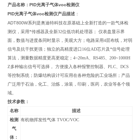
PID光离子气体voc检测仪
产品名称：
PID光离子气体voc检测仪
产品描述
：
ADT800W系列
是奥迪特科技在原基础上全新打造的一款气体检
测仪，采用*传感器及全新32位低功耗处理器； 仪表盘显示界
面，数值与进度条同时显示，美观大方；电路采用4层布线，对弱
信号及抗干扰更强；独立的高精度进口16位AD芯片及*信号处理
算法，测量数据精度更高更稳定；4~20mA、RS485、200~1000H
Z多种输出信号可选择， 方便接入各种报警控制器、PLC、DCS
等控制系统；防爆结构设计可应用在各种危险的工业场所；产品
广泛用于
石油，化工、治炼，涂装，印刷，医药，农业等各个领
域。
技术参数：
名称
描述
检测
有机物挥发性气体 TVOC/VOC
气
体：