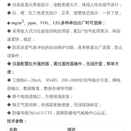
◆ 仪表盘显示界面设计，读数美观大方，体现人性化细节设计；
◆ 白、橙、红三色背光设计，正常、报警状态指示，一目了然；
3
◆ mg/m
、ppm、VOL、LEL多种单位出厂时可选择；
◆ 采用嵌入式32位超低功耗处理器，配以*信号处理算法，响应
速度快，稳定；
◆ 防高浓度气体冲击的自动保护功能，具有恢复出厂设置，防止
误操作；
◆ 仪器配置红外遥控器，通过遥控器操作，无须开盖，简单方
便；
◆ 三线制4～20mA、 RS485、200~1000HZ信号输出可选，继电
器输出，数据恢复，数据存储等功能；
◆ 两个电缆进线口，方便现场安装；
◆ 独立气室结构，传感器更换便捷，无须现场标定；
◆ 防爆等级为Exd II CT6，国家防爆电气检验中心认证。
技术参数：
名称
描述