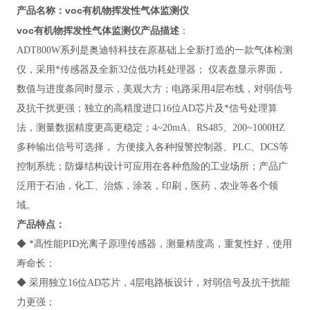
voc有机物挥发性气体监测仪
产品名称：
voc有机物挥发性气体监测仪
产品描述
：
ADT800W系列
是奥迪特科技在原基础上全新打造的一款气体检测
仪，采用*传感器及全新32位低功耗处理器； 仪表盘显示界面，
数值与进度条同时显示，美观大方；电路采用4层布线，对弱信号
及抗干扰更强；独立的高精度进口16位AD芯片及*信号处理算
法，测量数据精度更高更稳定；4~20mA、RS485、200~1000HZ
多种输出信号可选择， 方便接入各种报警控制器、PLC、DCS等
控制系统；防爆结构设计可应用在各种危险的工业场所；产品广
泛用于
石油，化工、治炼，涂装，印刷，医药，农业等各个领
域。
产品特点：
◆ *高性能PID光离子原理传感器，测量精度高，重复性好，使用
寿命长；
◆ 采用独立16位AD芯片，4层电路板设计，对弱信号及抗干扰能
力更强；