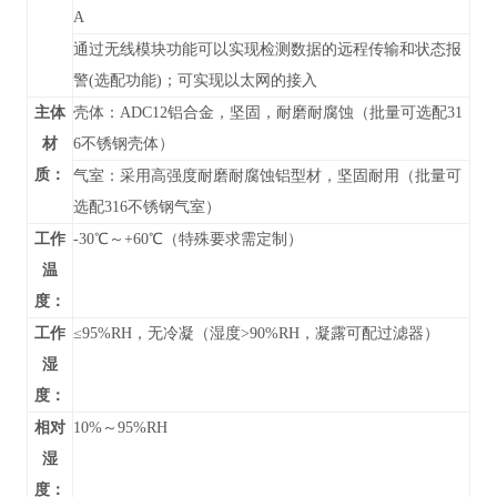
A
通过无线模块功能可以实现检测数据的远程传输和状态报
警(选配功能)；可实现以太网的接入
主体
壳体：ADC12铝合金，坚固，耐磨耐腐蚀（批量可选配31
材
6不锈钢壳体）
质：
气室：采用高强度耐磨耐腐蚀铝型材，坚固耐用（批量可
选配316不锈钢气室）
工作
-30℃～+60℃（特殊要求需定制）
温
度：
工作
≤95%RH，无冷凝（湿度>90%RH，凝露可配过滤器）
湿
度：
相对
10%～95%RH
湿
度：