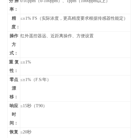
分 辨
0.01ppm（0-100ppm）、1ppm（1000ppm以上）
率：
精
≤±1% FS（实际浓度，更高精度要求根据传感器性能定）
度：
操作
红外遥控器远、近距离操作、方便设置
方
式：
重 复
≤±1%
性：
零点
≤±1%（F.S/年）
漂
移：
响应
≤15秒（T90）
时
间：
恢复
≤20秒