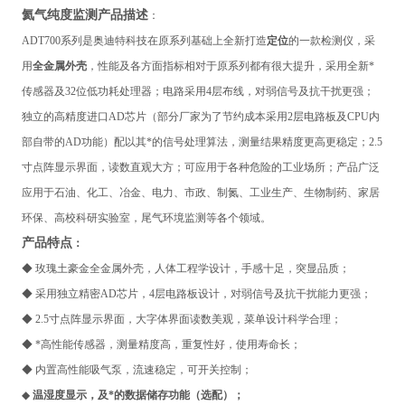
氦气纯度监测
产品描述
：
ADT700系列
是奥迪特科技在原系列基础上全新打造
定位
的一款检测仪，采
用
全金属外壳
，性能及各方面指标相对于原系列都有很大提升，采用全新*
传感器及32位低功耗处理器；电路采用4层布线，对弱信号及抗干扰更强；
独立的高精度进口AD芯片（部分厂家为了节约成本采用2层电路板及CPU内
部自带的AD功能）配以其*的信号处理算法，测量结果精度更高更稳定；2.5
寸点阵显示界面，读数直观大方；可应用于各种危险的工业场所；产品广泛
应用于石油、化工、冶金、电力、市政、制氮、工业生产、生物制药、家居
环保、高校科研实验室，尾气环境监测
等各个领域。
产品特点
：
◆
玫瑰土豪金全金属外壳，人体工程学设计，手感十足，突显品质；
◆ 采用独立精密AD芯片，4层电路板设计，对弱信号及抗干扰能力更强；
◆ 2.5寸点阵显示界面，大字体界面读数美观，菜单设计科学合理；
◆ *高性能传感器，测量精度高，重复性好，使用寿命长；
◆ 内置高性能吸气泵，流速稳定，可开关控制；
◆
温湿度显示，及*的数据储存功能（选配）；