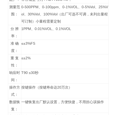
测量范
0-500PPM、0-100ppm、0-1%VOL、0-5%Vol、25%V
围：
ol、30%Vol、100%Vol（出厂可选不可调，未列出量程
可订制）小量程需要定制
分 辨
1PPM、0.01%VOL、0.1%VOL
率：
准 确
≤±3%FS
度：
重 复
≤±2%
性：
响应时
T90 ≤30秒
间：
操作方
按键操作（按键寿命达20万次）
式：
数据恢
一键恢复出厂默认设置，方便快捷，不用担心误操作
复：