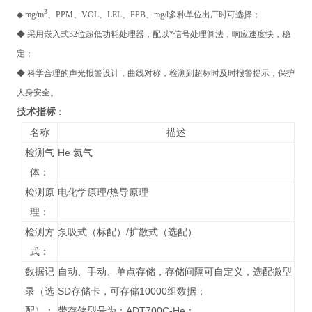
3
◆ mg/m
、PPM、VOL、LEL、PPB、mg/l多种单位出厂时可选择；
◆ 采用嵌入式32位超低功耗处理器，配以*信号处理算法，响应速度快，稳
定；
◆ 科学合理的声光报警设计，曲线对称，检测到超标时及时报警提示，保护
人身安全。
技术指标
：
名称
描述
检测气
He 氦气
体：
检测原
电化学原理/热导原理
理：
检测方
泵吸式（标配）/扩散式（选配）
式：
数据记
自动、手动、单点存储，存储间隔可自定义，选配微型
录（选
SD存储卡，可存储10000组数据；
配）：
带存储型号为：ADT700C-He；