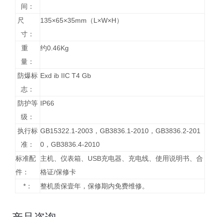
间：
尺
135×65×35mm（L×W×H）
寸：
重
约0.46Kg
量：
防爆标
Exd ib IIC T4 Gb
志：
防护等
IP66
级：
执行标
GB15322.1-2003，GB3836.1-2010，GB3836.2-201
准：
0，GB3836.4-2010
标准配
主机、仪表箱、USB充电器、充电线、使用说明书、合
件：
格证/保修卡
*：
整机质保壹年，保修期内免费维修。