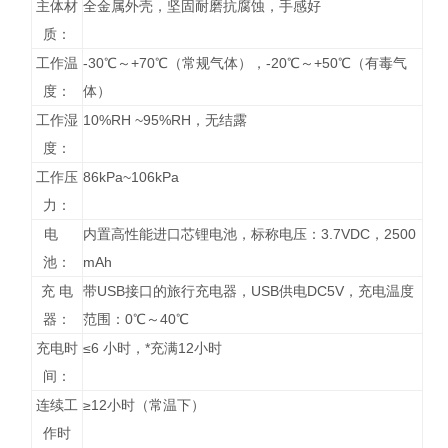
主体材
全金属外壳，坚固耐磨抗腐蚀，手感好
质：
工作温
-30℃～+70℃（常规气体），-20℃～+50℃（有毒气
度：
体）
工作湿
10%RH ~95%RH，无结露
度：
工作压
86kPa~106kPa
力：
电
内置高性能进口芯锂电池，标称电压：3.7VDC，2500
池：
mAh
充 电
带USB接口的旅行充电器，USB供电DC5V，充电温度
器：
范围：0℃～40℃
充电时
≤6 小时，*充满12小时
间：
连续工
≥12小时（常温下）
作时