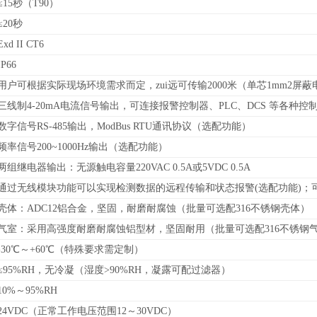
≤15秒（T90）
≤20秒
Exd II CT6
IP66
用户可根据实际现场环境需求而定，zui远可传输2000米（单芯1mm2屏蔽
三线制4-20mA电流信号输出，可连接报警控制器、PLC、DCS 等各种
数字信号RS-485输出，
ModBus RTU通讯协议
（
选配功能）
频率信号200~1000Hz输出（选配功能）
两组继电器输出：无源触电容量220VAC 0.5A或5VDC 0.5A
通过无线模块功能可以实现检测数据的远程传输和状态报警(选配功能)；
壳体：ADC12铝合金，坚固，耐磨耐腐蚀（批量可选配316不锈钢壳体）
气室：采用高强度耐磨耐腐蚀铝型材，坚固耐用（批量可选配316不锈钢
-30℃～+60℃（特殊要求需定制）
≤95%RH，无冷凝（湿度>90%RH，凝露可配过滤器）
10%～95%RH
24VDC（正常工作电压范围12～30VDC）