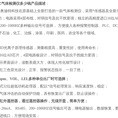
OC气体检测仪多少钱
产品描述
：
是奥迪特科技在原基础上全新打造的一款气体检测仪，采用*传感器及全新3
方；电路采用4层布线，对弱信号及抗干扰更强；独立的高精度进口16位AD
5、200~1000HZ多种输出信号可选择， 方便接入各种报警控制器、PL
于
石油，化工、治炼，涂装，印刷，医药，农业等各个领域。
能PID光离子原理传感器，测量精度高，重复性好，使用寿命长；
立16位AD芯片，4层电路板设计，对弱信号及抗干扰能力更强；
显示界面设计，读数美观大方，体现人性化细节设计；
、红三色背光设计，正常、报警状态指示，一目了然；
ppm、VOL、LEL多种单位出厂时可选择；
入式32位超低功耗处理器，配以*信号处理算法，响应速度快，稳定；
度气体冲击的自动保护功能，具有恢复出厂设置，防止误操作；
置红外遥控器，通过遥控器操作，无须开盖，简单方便；
～20mA、 RS485、200~1000HZ信号输出可选，继电器输出，数据恢复
缆进线口，方便现场安装；