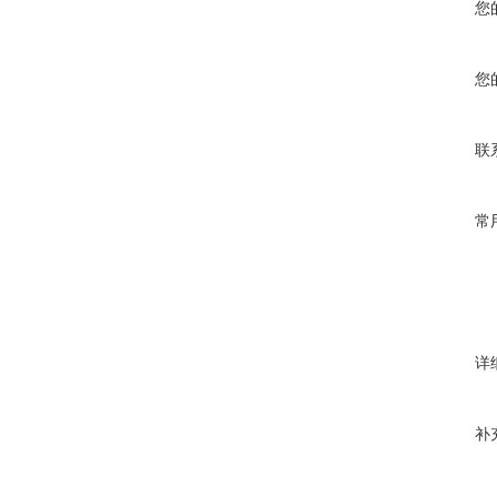
您
您
联
常
详
补