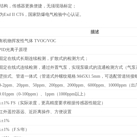
室结构，传感器更换便捷，无须现场标定；
为Exd II CT6，国家防爆电气检验中心认证。
描述
有机物挥发性气体 TVOC/VOC
PID光离子原理
固定在线式长期连续检测，扩散式的检测方式；
固定在线式连续检测，通过外置气泵，实现泵吸式的流通检测方式（气泵
壁挂式、管道
一体式（管道式外螺纹规格:M45X1.5mm，可选配管道转
0-
2ppm、20ppm、50ppm、200ppm、2000ppm、6000ppm、10000ppm
（
出
0.01ppm（0-100ppm）、1ppm（1000ppm以上）
≤±1% FS（实际浓度，更高精度要求根据传感器性能定）
红外遥控器远、近距离操作、方便设置
≤±1%
≤±1%（F.S/年）