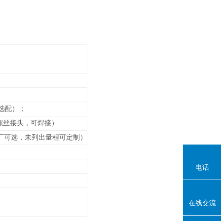
选配）；
接螺丝接头，可焊接）
厂可选，未列出
量程可定制）
电话
在线交流