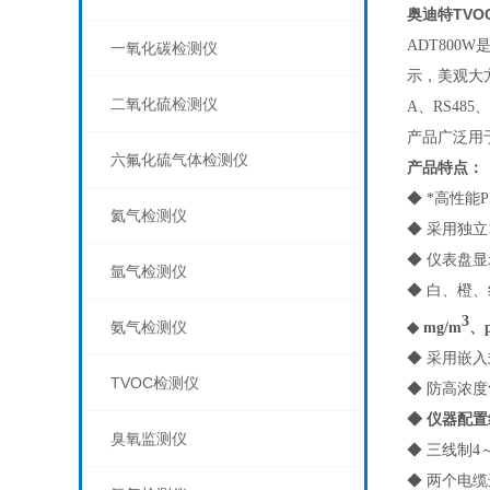
奥迪特TV
ADT800W
一氧化碳检测仪
示，美观大
二氧化硫检测仪
A、RS48
产品广泛用
六氟化硫气体检测仪
产品特点：
◆ *高性
氦气检测仪
◆ 采用独
◆ 仪表盘
氩气检测仪
◆ 白、橙
3
氨气检测仪
◆ mg/m
、
◆ 采用嵌
TVOC检测仪
◆ 防高浓
◆ 仪器配
臭氧监测仪
◆ 三线制4
◆ 两个电