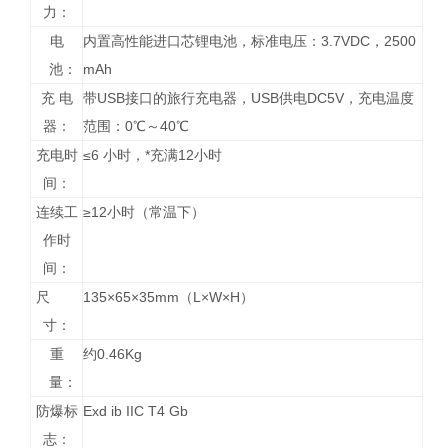
力：
电
内置高性能进口芯锂电池，标准电压：3.7VDC，2500
池：
mAh
充 电
带USB接口的旅行充电器，USB供电DC5V，充电温度
器：
范围：0℃～40℃
充电时
≤6 小时，*充满12小时
间：
连续工
≥12小时（常温下）
作时
间：
尺
135×65×35mm（L×W×H）
寸：
重
约0.46Kg
量：
防爆标
Exd ib IIC T4 Gb
志：