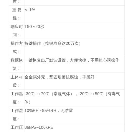
度：
重 复
≤±1%
性：
响应时
T90 ≤20秒
间：
操作方
按键操作（按键寿命达20万次）
式：
数据恢
一键恢复出厂默认设置，方便快捷，不用担心误操作
复：
主体材
全金属外壳，坚固耐磨抗腐蚀，手感好
质：
工作温
-30℃～+70℃（常规气体），-20℃～+50℃（有毒气
度：
体）
工作湿
10%RH ~95%RH，无结露
度：
工作压
86kPa~106kPa