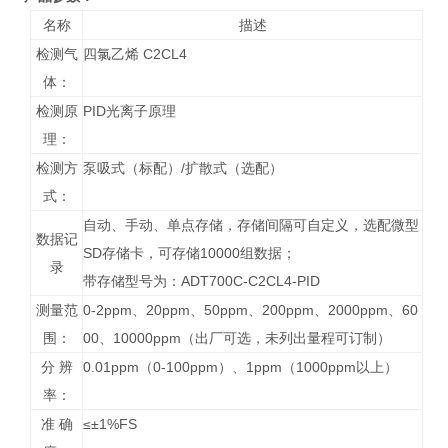
名称
描述
检测气
四氯乙烯 C2CL4
体：
检测原
PID光离子原理
理：
检测方
泵吸式（标配）/扩散式（选配）
式：
自动、手动、单点存储，存储间隔可自定义，选配微型
数据记
SD存储卡，可存储10000组数据；
录
带存储型号为：ADT700C-C2CL4-PID
测量范
0-2ppm、20ppm、50ppm、200ppm、2000ppm、60
围：
00、10000ppm（出厂可选，未列出量程可订制）
分 辨
0.01ppm（0-100ppm）、1ppm（1000ppm以上）
率：
准 确
≤±1%FS