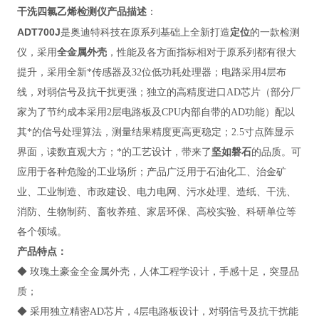
干洗四氯乙烯检测仪
产
品描述
：
ADT700J
是奥迪特科技在原系列基础上全新打造
定位
的一款检测
仪，采用
全金属外壳
，性能及各方面指标相对于原系列都有很大
提升，采用全新*传感器及32位低功耗处理器；电路采用4层布
线，对弱信号及抗干扰更强；独立的高精度进口AD芯片（部分厂
家为了节约成本采用2层电路板及CPU内部自带的AD功能）配以
其*的信号处理算法，测量结果精度更高更稳定；2.5寸点阵显示
界面，读数直观大方；*的工艺设计，带来了
坚如磐石
的品质。可
应用于各种危险的工业场所；产品广泛用于
石油化工、治金矿
业、工业制造、市政建设、电力电网、污水处理、造纸、干洗、
消防、生物制药、畜牧养殖、家居环保、高校实验、科研单位等
各个领域。
产品特点
：
◆
玫瑰土豪金全金属外壳，人体工程学设计，手感十足，突显品
质；
◆ 采用独立精密AD芯片，4层电路板设计，对弱信号及抗干扰能