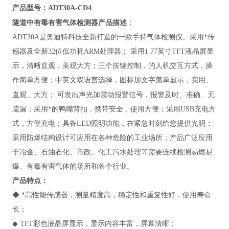
产品型号：ADT30A-CD4
隧道中有毒有害气体检测器
产品描述
：
ADT3
0A
是奥迪特科技全新打造的一款手持气体检测仪。采用*传
感器及全新32位低功耗ARM处理器； 采用1.77英寸TFT液晶屏显
示，清晰直观，美观大方；三个按键控制，的人机交互方式，操
作简单方便；中英文双语言选择，图标加文字菜单显示，实用、
直观、大方；
可发出声光加震动报警信号，报警及时、准确、无
疏漏；采用*的鸭嘴背扣，携带安全，使用方便；采用USB充电方
式，方便充电；具备LED照明功能，在紧急时刻给您提供光明；
采用防爆结构设计可应用在各种危险的工业场所；产品广泛应用
于冶金、石油石化、市政、化工污水处理等需要连续检测易燃易
爆、有毒有害气体的场所和各个行业。
产品特点：
◆ *高性能传感器，测量精度高，稳定性和重复性好，使用寿命
长；
◆ TFT彩色液晶屏显示，显示内容丰富，屏幕清晰；