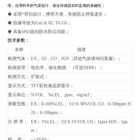
境，合理科学的气室设计，保证传感器实时监测的准确性；
◆ 采用*背扣设计，携带方便，有效防止摔落遗失；
◆ 防爆等级为Exd ib IIC T6 Gb；
◆ 具备IP65级别防水防尘功能；
技术参数：
名称
描述
检测气体：
EX，O2，CO，H2S（其他气体请询问客服）；
检测原理：
电化学、催化燃烧、（可选NDIR）；
检测方式：
扩散式
；
显示方式：
TFT彩色液晶屏显示；
显示单位：
%VOL、%LEL、ppm、mg/m3；
测量范围：
EX：0-100%LEL； O2:0-30%VOL CO：0-500ppm H
2S：0-100ppm；
分 辨 率：
EX：1%LEL； O2:0.1%VOL CO：1ppm H2S：1pp
m；
精 度：
≤±3%FS；