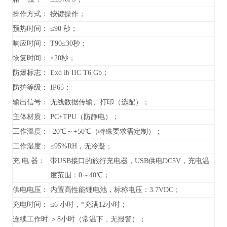
操作方式：
按键操作；
预热时间：
≤90 秒；
响应时间：
T90≤30秒；
恢复时间：
≤20秒；
防爆标志：
Exd ib IIC T6
Gb
；
防护等级：
IP65；
输出信号：
无线数据传输、打印（选配）；
主体材质：
PC+TPU（防静电）；
工作温度：
-20℃～+50℃（特殊要求需定制）；
工作湿度：
≤95%RH，无冷凝；
充 电 器：
带USB接口的旅行充电器，USB供电DC5V，充电温
度范围：0～40℃；
供电电压：
内置高性能锂电池，标称电压：3.7VDC；
充电时间：
≤6 小时，*充满12小时；
连续工作时
＞8小时（常温下，无报警）；