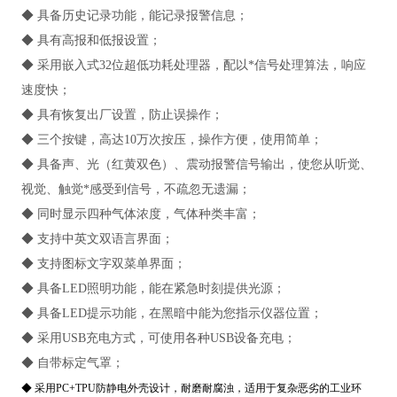
◆ 具备历史记录功能，能记录报警信息；
◆ 具有高报和低报设置；
◆ 采用嵌入式32位超低功耗处理器，配以*信号处理算法，响应
速度快；
◆ 具有恢复出厂设置，防止误操作；
◆ 三个按键，高达10万次按压，操作方便，使用简单；
◆ 具备声、光（红黄双色）、震动报警信号输出，使您从听觉、
视觉、触觉*感受到信号，不疏忽无遗漏；
◆ 同时显示四种气体浓度，气体种类丰富；
◆ 支持中英文双语言界面；
◆ 支持图标文字双菜单界面；
◆ 具备LED照明功能，能在紧急时刻提供光源；
◆ 具备LED提示功能，在黑暗中能为您指示仪器位置；
◆ 采用USB充电方式，可使用各种USB设备充电；
◆ 自带标定气罩；
◆ 采用PC+TPU防静电外壳设计，耐磨耐腐浊，适用于复杂恶劣的工业环