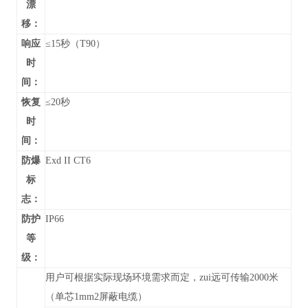
漂
移：
响应
≤15秒（T90）
时
间：
恢复
≤20秒
时
间：
防爆
Exd II CT6
标
志：
防护
IP66
等
级：
用户可根据实际现场环境需求而定，zui远可传输2000米
（单芯1mm2屏蔽电缆）