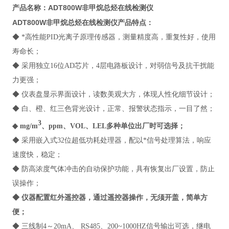
ADT800W非甲烷总烃在线检测仪
产品名称：
ADT800W非甲烷总烃在线检测仪
产品特点：
◆ *高性能PID光离子原理传感器，测量精度高，重复性好，使用
寿命长；
◆ 采用独立16位AD芯片，4层电路板设计，对弱信号及抗干扰能
力更强；
◆ 仪表盘显示界面设计，读数美观大方，体现人性化细节设计；
◆ 白、橙、红三色背光设计，正常、报警状态指示，一目了然；
3
◆ mg/m
、ppm、VOL、LEL多种单位出厂时可选择；
◆ 采用嵌入式32位超低功耗处理器，配以*信号处理算法，响应
速度快，稳定；
◆ 防高浓度气体冲击的自动保护功能，具有恢复出厂设置，防止
误操作；
◆ 仪器配置红外遥控器，通过遥控器操作，无须开盖，简单方
便；
◆ 三线制4～20mA、 RS485、200~1000HZ信号输出可选，继电