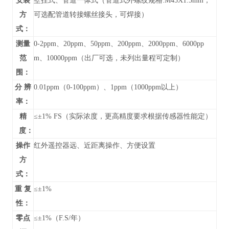
安装
壁挂式、管道
一体式（管道式外螺纹规格:M45X1.5mm，
方
可选配管道转接螺丝接头，可焊接）
式：
测量
0-
2ppm、20ppm、50ppm、200ppm、2000ppm、6000pp
范
m、10000ppm
（
出厂可选，未列出
量程可定制）
围：
分 辨
0.01ppm（0-100ppm）、1ppm（1000ppm以上）
率：
精
≤±1% FS（实际浓度，更高精度要求根据传感器性能定）
度：
操作
红外遥控器远、近距离操作、方便设置
方
式：
重 复
≤±1%
性：
零点
≤±1%（F.S/年）