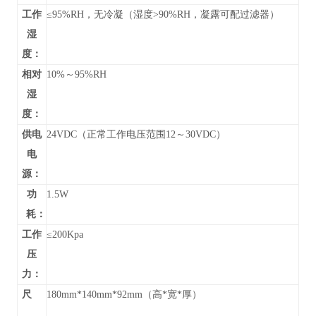
工作
≤95%RH，无冷凝（湿度>90%RH，凝露可配过滤器）
湿
度：
相对
10%～95%RH
湿
度：
供电
24VDC（正常工作电压范围12～30VDC）
电
源：
功
1.5W
耗：
工作
≤200Kpa
压
力：
尺
180mm*140mm*92mm（高*宽*厚）