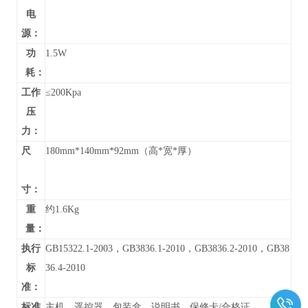
电
源：
功
1.5W
耗：
工作
≤200Kpa
压
力：
尺
180mm*140mm*92mm（高*宽*厚）
寸：
重
约1.6Kg
量：
执行
GB15322.1-2003，GB3836.1-2010，GB3836.2-2010，GB38
标
36.4-2010
准：
标准
主机、遥控器、包装盒、说明书、保修卡/合格证