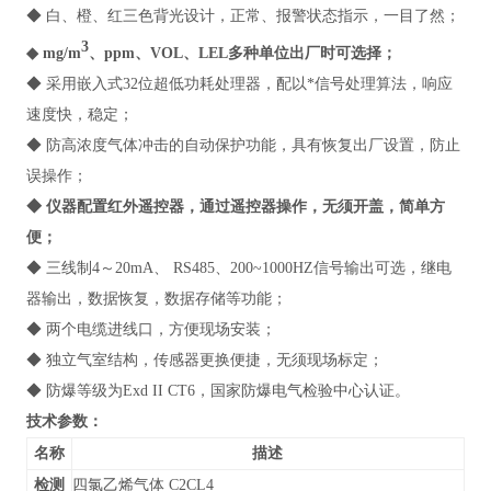
◆ 白、橙、红三色背光设计，正常、报警状态指示，一目了然；
3
◆ mg/m
、ppm、VOL、LEL多种单位出厂时可选择；
◆ 采用嵌入式32位超低功耗处理器，配以*信号处理算法，响应
速度快，稳定；
◆ 防高浓度气体冲击的自动保护功能，具有恢复出厂设置，防止
误操作；
◆ 仪器配置红外遥控器，通过遥控器操作，无须开盖，简单方
便；
◆ 三线制4～20mA、 RS485、200~1000HZ信号输出可选，继电
器输出，数据恢复，数据存储等功能；
◆ 两个电缆进线口，方便现场安装；
◆ 独立气室结构，传感器更换便捷，无须现场标定；
◆ 防爆等级为Exd II CT6，国家防爆电气检验中心认证。
技术参数：
名称
描述
检测
四氯乙烯气体 C2CL4