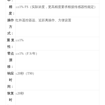
率：
精
≤±1% FS（实际浓度，更高精度要求根据传感器性能定）
度：
操作
红外遥控器远、近距离操作、方便设置
方
式：
重 复
≤±1%
性：
零点
≤±1%（F.S/年）
漂
移：
响应
≤20秒（T90）
时
间：
恢复
≤20秒
时