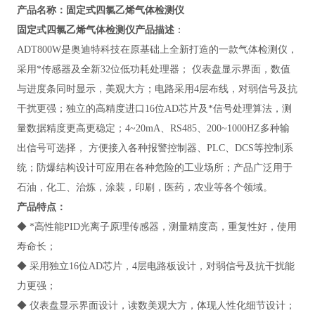
产品名称：
固定式四氯乙烯气体检测仪
固定式四氯乙烯气体检测仪
产品描述
：
ADT800W
是奥迪特科技在原基础上全新打造的一款气体检测仪，
采用*传感器及全新32位低功耗处理器； 仪表盘显示界面，数值
与进度条同时显示，美观大方；电路采用4层布线，对弱信号及抗
干扰更强；独立的高精度进口16位AD芯片及*信号处理算法，测
量数据精度更高更稳定；4~20mA、RS485、200~1000HZ多种输
出信号可选择， 方便接入各种报警控制器、PLC、DCS等控制系
统；防爆结构设计可应用在各种危险的工业场所；产品广泛用于
石油，化工、治炼，涂装，印刷，医药，农业等各个领域。
产品特点：
◆ *高性能PID光离子原理传感器，测量精度高，重复性好，使用
寿命长；
◆ 采用独立16位AD芯片，4层电路板设计，对弱信号及抗干扰能
力更强；
◆ 仪表盘显示界面设计，读数美观大方，体现人性化细节设计；