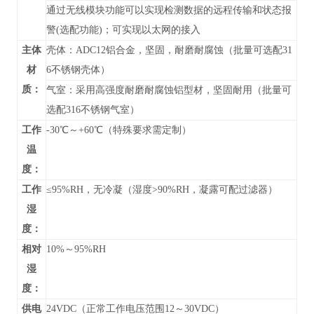
通过无线模块功能可以实现检测数据的远程传输和状态报
警(选配功能)；可实现以太网的接入
主体
壳体：ADC12铝合金，坚固，耐磨耐腐蚀（批量可选配31
材
6不锈钢壳体）
质：
气室：采用高强度耐磨耐腐蚀铝型材，坚固耐用（批量可
选配316不锈钢气室）
工作
-30℃～+60℃（特殊要求需定制）
温
度：
工作
≤95%RH，无冷凝（湿度>90%RH，凝露可配过滤器）
湿
度：
相对
10%～95%RH
湿
度：
供电
24VDC（正常工作电压范围12～30VDC）