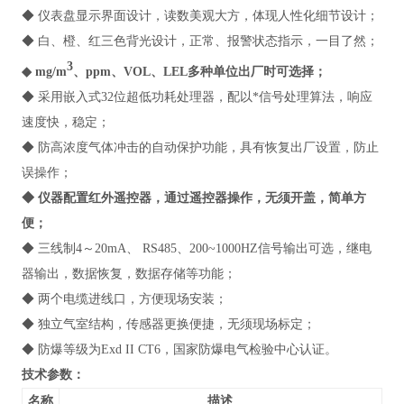
◆ 仪表盘显示界面设计，读数美观大方，体现人性化细节设计；
◆ 白、橙、红三色背光设计，正常、报警状态指示，一目了然；
3
◆ mg/m
、ppm、VOL、LEL多种单位出厂时可选择；
◆ 采用嵌入式32位超低功耗处理器，配以*信号处理算法，响应
速度快，稳定；
◆ 防高浓度气体冲击的自动保护功能，具有恢复出厂设置，防止
误操作；
◆ 仪器配置红外遥控器，通过遥控器操作，无须开盖，简单方
便；
◆ 三线制4～20mA、 RS485、200~1000HZ信号输出可选，继电
器输出，数据恢复，数据存储等功能；
◆ 两个电缆进线口，方便现场安装；
◆ 独立气室结构，传感器更换便捷，无须现场标定；
◆ 防爆等级为Exd II CT6，国家防爆电气检验中心认证。
技术参数：
名称
描述