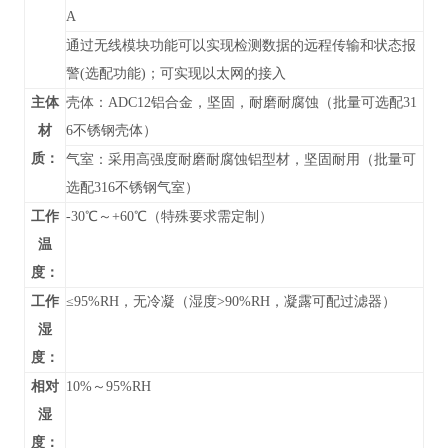
A
通过无线模块功能可以实现检测数据的远程传输和状态报
警(选配功能)；可实现以太网的接入
主体
壳体：ADC12铝合金，坚固，耐磨耐腐蚀（批量可选配31
材
6不锈钢壳体）
质：
气室：采用高强度耐磨耐腐蚀铝型材，坚固耐用（批量可
选配316不锈钢气室）
工作
-30℃～+60℃（特殊要求需定制）
温
度：
工作
≤95%RH，无冷凝（湿度>90%RH，凝露可配过滤器）
湿
度：
相对
10%～95%RH
湿
度：