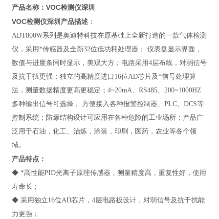
VOC检测仪深圳
产品名称：
VOC检测仪深圳
产品描述
：
ADT800W系列
是奥迪特科技在原基础上全新打造的一款气体检测
仪，采用*传感器及全新32位低功耗处理器； 仪表盘显示界面，
数值与进度条同时显示，美观大方；电路采用4层布线，对弱信号
及抗干扰更强；独立的高精度进口16位AD芯片及*信号处理算
法，测量数据精度更高更稳定；4~20mA、RS485、200~1000HZ
多种输出信号可选择， 方便接入各种报警控制器、PLC、DCS等
控制系统；防爆结构设计可应用在各种危险的工业场所；产品广
泛用于
石油，化工、治炼，涂装，印刷，医药，农业等各个领
域。
产品
特点：
◆ *高性能PID光离子原理传感器，测量精度高，重复性好，使用
寿命长；
◆ 采用独立16位AD芯片，4层电路板设计，对弱信号及抗干扰能
力更强；