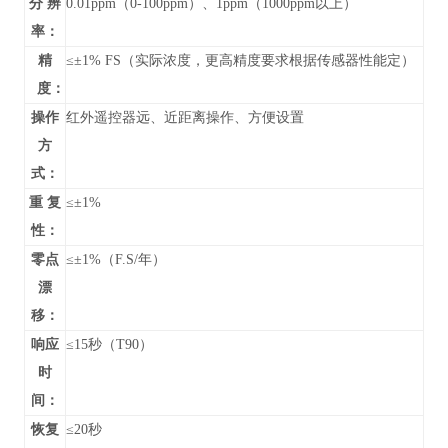
分 辨
0.01ppm（0-100ppm）、1ppm（1000ppm以上）
率：
精
≤±1% FS（实际浓度，更高精度要求根据传感器性能定）
度：
操作
红外遥控器远、近距离操作、方便设置
方
式：
重 复
≤±1%
性：
零点
≤±1%（F.S/年）
漂
移：
响应
≤15秒（T90）
时
间：
恢复
≤20秒