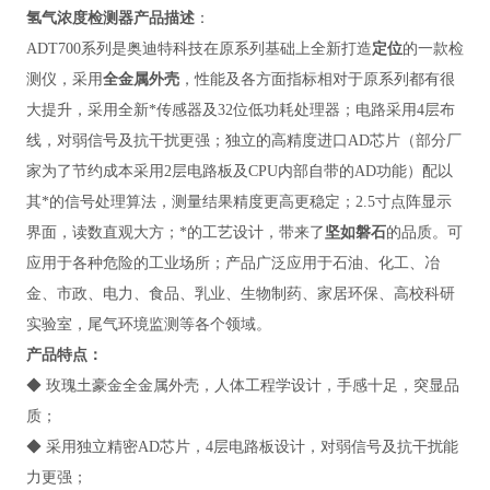
氢气浓度检测器
产品描述
：
ADT700系列
是奥迪特科技在原系列基础上全新打造
定位
的一款检
测仪，采用
全金属外壳
，性能及各方面指标相对于原系列都有很
大提升，采用全新*传感器及32位低功耗处理器；电路采用4层布
线，对弱信号及抗干扰更强；独立的高精度进口AD芯片（部分厂
家为了节约成本采用2层电路板及CPU内部自带的AD功能）配以
其*的信号处理算法，测量结果精度更高更稳定；2.5寸点阵显示
界面，读数直观大方；*的工艺设计，带来了
坚如磐石
的品质。可
应用于各种危险的工业场所；产品广泛应用于石油、化工、冶
金、市政、电力、食品、乳业、
生物制药、家居环保、高校科研
实验室，尾气环境监测
等各个领域。
产品特点
：
◆
玫瑰土豪金全金属外壳，人体工程学设计，手感十足，突显品
质；
◆ 采用独立精密AD芯片，4层电路板设计，对弱信号及抗干扰能
力更强；