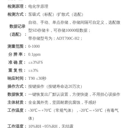
检测原理：
电化学原理
检测方式：
泵吸式（标配）/扩散式（选配）
自动、手动、单点存储，存储间隔可自定义，选配微
数据记录
型SD存储卡，可存储10000组数据；
（选配）：
带存储型号为：ADT700C-H2；
测量范围：
0-1000
分 辨 率：
0.1ppm
准 确 度：
≤
±3%FS
重 复 性：
≤
±3%
响应时间：
T90 ≤30秒
操作方式：
按键操作（按键寿命达20万次）
数据恢复：
一键恢复出厂默认设置，方便快捷，不用担心误操作
主体材质：
全金属外壳
，坚固耐磨抗腐蚀，手感好
工作温度：
-30℃～+70℃（常规气体），-20℃～+50℃（有毒气
体）
工作湿度：
10%RH ~95%RH，无结露