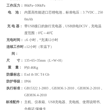
工作压力：
86kPa~106kPa
电 池：
内置高性能进口芯锂电池，标准电压：3.7VDC，250
0mAh
充 电 器：
带USB接口的旅行充电器，USB供电DC5V，充电温
度范围：
0℃～40℃
充电时间：
≤6 小时，*充满12小时
连续工作时
≥12小时（常温下）
间：
尺 寸：
135×65×35mm（L×W×H）
重 量：
约
0.46Kg
防爆标志：
Exd ib IIC T4 Gb
防护等级：
IP66
执行标准：
GB15322.1-2003，GB3836.1-2010，GB3836.2-2010，
GB3836.4-2010
标准配件：
主机、仪表箱、USB充电器、充电线、使用说明书、
合格证/保修卡