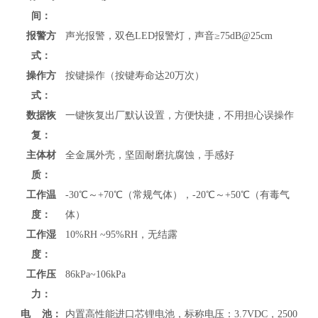
间：
报警方
声光报警，双色LED报警灯，声音≥75dB@25cm
式：
操作方
按键操作（按键寿命达20万次）
式：
数据恢
一键恢复出厂默认设置，方便快捷，不用担心误操作
复：
主体材
全金属外壳
，坚固耐磨抗腐蚀，手感好
质：
工作温
-30℃～+70℃（常规气体），-20℃～+50℃（有毒气
度：
体）
工作湿
10%RH ~95%RH，无结露
度：
工作压
86kPa~106kPa
力：
电 池：
内置高性能进口芯锂电池，标称电压：3.7VDC，2500