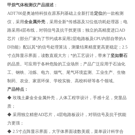
甲烷气体检测仪
产品描述
：
ADT700
是奥迪特科技在原系列基础上全新打造
定位
的一款检测
仪，采用
全金属外壳
，采用全新*传感器及32位低功耗处理器；电
路采用4层布线，对弱信号及抗干扰更强；独立的高精度进口AD
芯片（部分厂家为了节约成本采用2层电路板及CPU内部自带的A
D功能）配以其*的信号处理算法，测量结果精度更高更稳定；2.5
寸点阵显示界面，读数直观大方；*的工艺设计，带来了
坚如磐石
的品质。可应用于各种危险的工业场所；产品广泛应用于
石油化
工、
钢铁、冶炼、电力
、
烟气、尾气
环境监测、
工业生产、生物
制药
、
农业、家居环保
、学校实验
、高校科研
等
各个领域
。
产品特点
：
◆
玫瑰土豪金全金属外壳，人体工程学设计，手感十足，突显品
质；
◆ 采用独立精密AD芯片，4层电路板设计，对弱信号及抗干扰能
力更强；
◆ 2.5寸点阵显示界面，大字体界面读数美观，菜单设计科学合