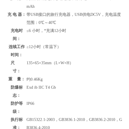
mAh
充 电 器：
带USB接口的旅行充电器，USB供电DC5V，充电温度
范围：
0℃～40℃
充电时
≤6 小时，*充满12小时
间：
连续工作
≥12小时（常温下）
时间：
尺
135×65×35mm（L×W×H）
寸：
重 量：
约
0.46Kg
防爆标
Exd ib IIC T4 Gb
志：
防护等
IP66
级：
执行标
GB15322.1-2003，GB3836.1-2010，GB3836.2-2010，G
准：
B3836.4-2010