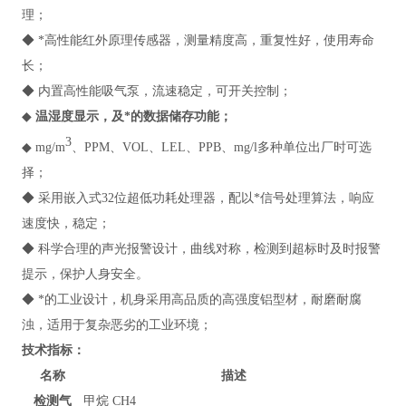
理；
◆ *高性能红外原理传感器，测量精度高，重复性好，使用寿命
长；
◆ 内置高性能吸气泵，流速稳定，可开关控制；
◆
温湿度显示，及*的数据储存功能；
3
◆ mg/m
、PPM、VOL、LEL、PPB、mg/l多种单位出厂时可选
择；
◆ 采用嵌入式32位超低功耗处理器，配以*信号处理算法，响应
速度快，稳定；
◆ 科学合理的声光报警设计，曲线对称，检测到超标时及时报警
提示，保护人身安全。
◆ *的工业设计，机身采用高品质的高强度铝型材，耐磨耐腐
浊，适用于复杂恶劣的工业环境；
技术指标
：
名称
描述
检测气
甲烷 CH4