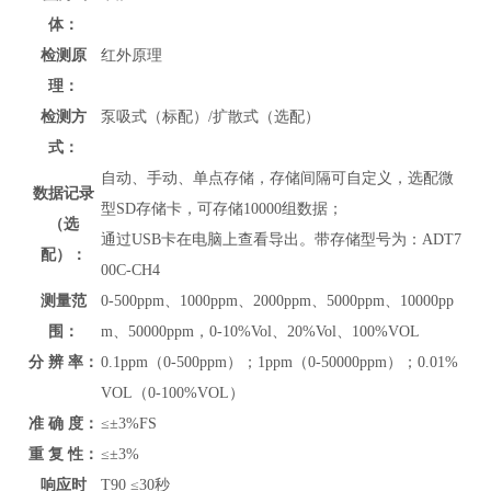
体：
检测原
红外原理
理：
检测方
泵吸式（标配）/扩散式（选配）
式：
自动、手动、单点存储，存储间隔可自定义，选配微
数据记录
型SD存储卡，可存储10000组数据；
（选
通过USB卡在电脑上查看导出。带存储型号为：ADT7
配）：
00C-CH4
测量范
0-500ppm、1000ppm、2000ppm、5000ppm、10000pp
围：
m、50000ppm，0-10%Vol、20%Vol、100%VOL
分 辨 率：
0.1ppm（0-500ppm）；1ppm（0-50000ppm）；0.01%
VOL（0-100%VOL）
准 确 度：
≤
±3%FS
重 复 性：
≤±
3%
响应时
T90 ≤30秒