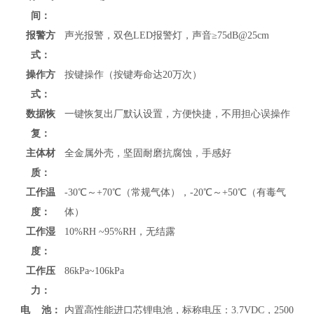
间：
报警方
声光报警，双色LED报警灯，声音≥75dB@25cm
式：
操作方
按键操作（按键寿命达20万次）
式：
数据恢
一键恢复出厂默认设置，方便快捷，不用担心误操作
复：
主体材
全金属外壳
，坚固耐磨抗腐蚀，手感好
质：
工作温
-30℃～+70℃（常规气体），-20℃～+50℃（有毒气
度：
体）
工作湿
10%RH ~95%RH，无结露
度：
工作压
86kPa~106kPa
力：
电 池：
内置高性能进口芯锂电池，标称电压：3.7VDC，2500