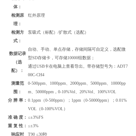
体：
检测原
红外原理
理：
检测方
泵吸式（标配）/扩散式（选配）
式：
自动、手动、单点存储，存储间隔可自定义，选配微
数据记录
型SD存储卡，可存储10000组数据；
（选
通过USB卡在电脑上查看导出。带存储型号为：ADT7
配）：
00C-CH4
测量范
0-500ppm、1000ppm、2000ppm、5000ppm、10000pp
围：
m、50000ppm，0-10%Vol、20%Vol、100%VOL
分 辨 率：
0.1ppm（0-500ppm）；1ppm（0-50000ppm）；0.01%
VOL（0-100%VOL）
准 确 度：
≤
±3%FS
重 复 性：
≤±
3%
响应时
T90 ≤30秒