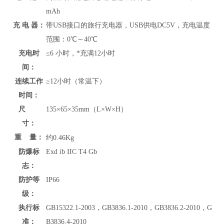
mAh
充 电 器：
带USB接口的旅行充电器，USB供电DC5V，充电温度
范围：
0℃～40℃
充电时
≤6 小时，*充满12小时
间：
连续工作
≥12小时（常温下）
时间：
尺
135×65×35mm（L×W×H）
寸：
重 量：
约
0.46Kg
防爆标
Exd ib IIC T4 Gb
志：
防护等
IP66
级：
执行标
GB15322.1-2003，GB3836.1-2010，GB3836.2-2010，G
准：
B3836.4-2010