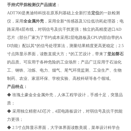
手持式甲烷检测仪
产品描述
：
ADT700
是奥迪特科技在原系列基础上全新打造
定位
的一款检测
仪，采用
全金属外壳
，采用全新*传感器及32位低功耗处理器；电
路采用4层布线，对弱信号及抗干扰更强；独立的高精度进口AD
芯片（部分厂家为了节约成本采用2层电路板及CPU内部自带的A
D功能）配以其*的信号处理算法，测量结果精度更高更稳定；2.5
寸点阵显示界面，读数直观大方；*的工艺设计，带来了
坚如磐石
的品质。可应用于各种危险的工业场所；产品广泛应用于
石油化
工、
钢铁、冶炼、电力
、
烟气、尾气
环境监测、
工业生产、生物
制药
、
农业、家居环保
、学校实验
、高校科研
等
各个领域
。
产品特点
：
◆
玫瑰土豪金全金属外壳，人体工程学设计，手感十足，突显品
质；
◆ 采用独立精密AD芯片，4层电路板设计，对弱信号及抗干扰能
力更强；
◆ 2.5寸点阵显示界面，大字体界面读数美观，菜单设计科学合