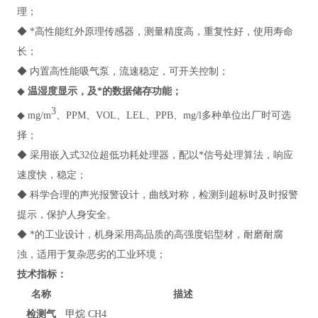
理；
◆ *高性能红外原理传感器，测量精度高，重复性好，使用寿命
长；
◆ 内置高性能吸气泵，流速稳定，可开关控制；
◆
温湿度显示，及*的数据储存功能；
3
◆ mg/m
、PPM、VOL、LEL、PPB、mg/l多种单位出厂时可选
择；
◆ 采用嵌入式32位超低功耗处理器，配以*信号处理算法，响应
速度快，稳定；
◆ 科学合理的声光报警设计，曲线对称，检测到超标时及时报警
提示，保护人身安全。
◆ *的工业设计，机身采用高品质的高强度铝型材，耐磨耐腐
浊，适用于复杂恶劣的工业环境；
技术指标
：
名称
描述
检测气
甲烷 CH4