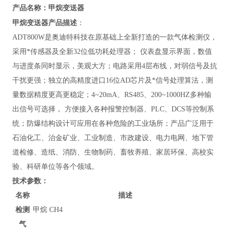
甲烷变送器
产品名称：
甲烷变送器
产品描述
：
ADT800W
是奥迪特科技在原基础上全新打造的一款气体检测仪，
采用*传感器及全新32位低功耗处理器； 仪表盘显示界面，数值
与进度条同时显示，美观大方；电路采用4层布线，对弱信号及抗
干扰更强；独立的高精度进口16位AD芯片及*信号处理算法，测
量数据精度更高更稳定；4~20mA、RS485、200~1000HZ多种输
出信号可选择， 方便接入各种报警控制器、PLC、DCS等控制系
统；防爆结构设计可应用在各种危险的工业场所；产品广泛用于
石油化工、治金矿业、工业制造、市政建设、电力电网、地下管
道检修、造纸、消防、生物制药、畜牧养殖、家居环保、高校实
验、科研单位等各个领域。
技术参数：
名称
描述
检测
甲烷 CH4
气