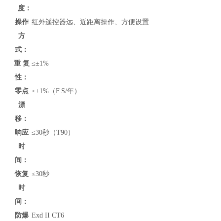
度：
操作
红外遥控器远、近距离操作、方便设置
方
式：
重 复
≤±1%
性：
零点
≤±1%（F.S/年）
漂
移：
响应
≤30秒（T90）
时
间：
恢复
≤30秒
时
间：
防爆
Exd II CT6