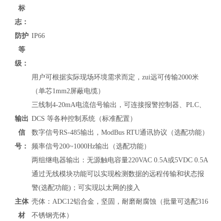
标
志：
防护
IP66
等
级：
用户可根据实际现场环境需求而定，zui远可传输2000米
（单芯1mm2屏蔽电缆）
三线制4-20mA电流信号输出，可连接报警控制器、PLC、
输出
DCS 等各种控制系统（标准配置）
信
数字信号RS-485输出，
ModBus RTU通讯协议
（
选配功能）
号：
频率信号200~1000Hz输出（选配功能）
两组继电器输出：无源触电容量220VAC 0.5A或5VDC 0.5A
通过无线模块功能可以实现检测数据的远程传输和状态报
警(选配功能)；可实现以太网的接入
主体
壳体：ADC12铝合金，坚固，耐磨耐腐蚀（批量可选配316
材
不锈钢壳体）