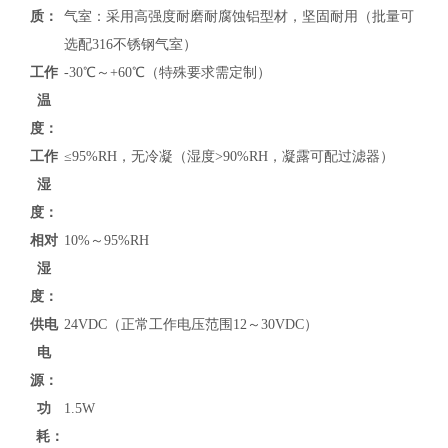
质：
气室：采用高强度耐磨耐腐蚀铝型材，坚固耐用（批量可
选配316不锈钢气室）
工作
-30℃～+60℃（特殊要求需定制）
温
度：
工作
≤95%RH，无冷凝（湿度>90%RH，凝露可配过滤器）
湿
度：
相对
10%～95%RH
湿
度：
供电
24VDC（正常工作电压范围12～30VDC）
电
源：
功
1.5W
耗：