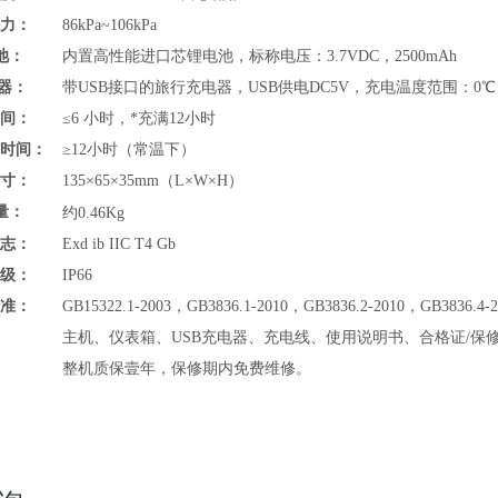
压力：
86kPa~106kPa
池：
内置高性能进口芯锂电池，标称电压：3.7VDC，2500mAh
 器：
带USB接口的旅行充电器，USB供电DC5V，充电温度范围：0℃
时间：
≤6 小时，*充满12小时
作时间：
≥12小时（常温下）
寸：
135×65×35mm（L×W×H）
量：
约0.46Kg
标志：
Exd ib IIC T4 Gb
等级：
IP66
标准：
GB15322.1-2003，GB3836.1-2010，GB3836.2-2010，GB3836.4-2
：
主机、仪表箱、USB充电器、充电线、使用说明书、合格证/保
：
整机质保壹年，保修期内免费维修。