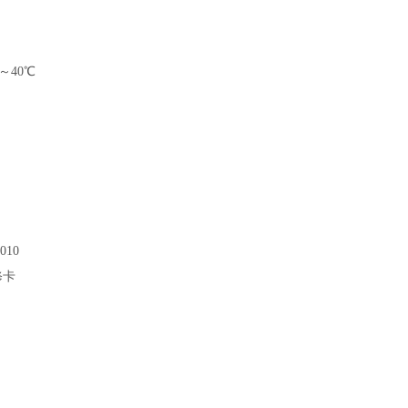
～40℃
010
修卡