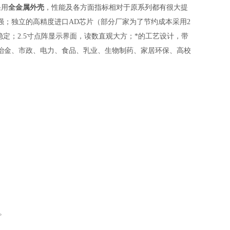
采用
全金属外壳
，性能及各方面指标相对于原系列都有很大提
强；独立的高精度进口AD芯片（部分厂家为了节约成本采用2
稳定；2.5寸点阵显示界面，读数直观大方；*的工艺设计，带
冶金、市政、电力、食品、乳业、
生物制药、家居环保、高校
。