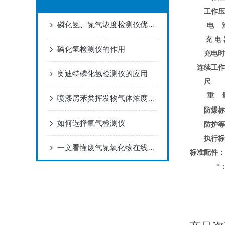
工作
磷化氢、氮气浓度检测仪优质供应商推荐奥迪特，口碑佳
电 
充 电
磷化氢检测仪的作用
充电
连续工
奥迪特磷化氢检测仪的应用
尺 
重 
喷漆房苯类挥发物气体浓度监控解决方案
防爆
如何选择氧气检测仪
防护
执行
一文看懂废气氮氧化物在线监测系统
标准配件
*