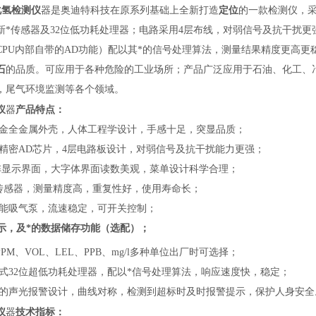
化氢检测仪
器
是奥迪特科技在原系列基础上全新打造
定位
的一款检测仪，
新*传感器及32位低功耗处理器；电路采用4层布线，对弱信号及抗干扰更
CPU内部自带的AD功能）配以其*的信号处理算法，测量结果精度更高更
石
的品质。可应用于各种危险的工业场所；产品广泛应用于石油、化工、
，尾气环境监测
等各个领域。
仪
器
产品特点
：
金全金属外壳，人体工程学设计，手感十足，突显品质；
立精密AD芯片，4层电路板设计，对弱信号及抗干扰能力更强；
寸点阵显示界面，大字体界面读数美观，菜单设计科学合理；
能传感器，测量精度高，重复性好，使用寿命长；
性能吸气泵，流速稳定，可开关控制；
示，及*的数据储存功能（选配）；
PPM、VOL、LEL、PPB、mg/l多种单位出厂时可选择；
入式32位超低功耗处理器，配以*信号处理算法，响应速度快，稳定；
理的声光报警设计，曲线对称，检测到超标时及时报警提示，保护人身安全
仪
器
技术指标
：