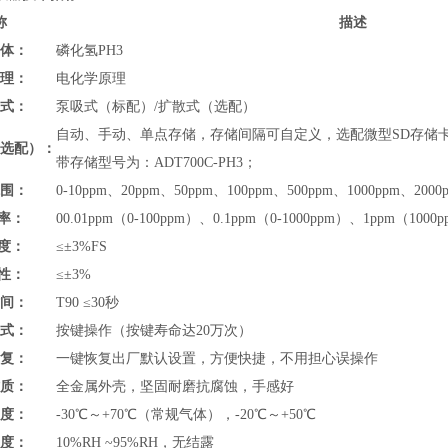
称
描述
气体：
磷化氢PH3
原理：
电化学原理
方式：
泵吸式（标配）/扩散式（选配）
自动、手动、单点存储，存储间隔可自定义，选配微型SD存储卡，
（选配）：
带存储型号为：ADT700C-PH3；
范围：
0-10ppm、20ppm、50ppm、100ppm、500ppm、1000pp
 率：
00.01ppm（0-100ppm）、0.1ppm（0-1000ppm）、1ppm（100
 度：
≤±3%FS
 性：
≤±3%
时间：
T90 ≤30秒
方式：
按键操作（按键寿命达20万次）
恢复：
一键恢复出厂默认设置，方便快捷，不用担心误操作
材质：
全金属外壳，坚固耐磨抗腐蚀，手感好
温度：
-30℃～+70℃（常规气体），-20℃～+50℃
湿度：
10%RH ~95%RH，无结露