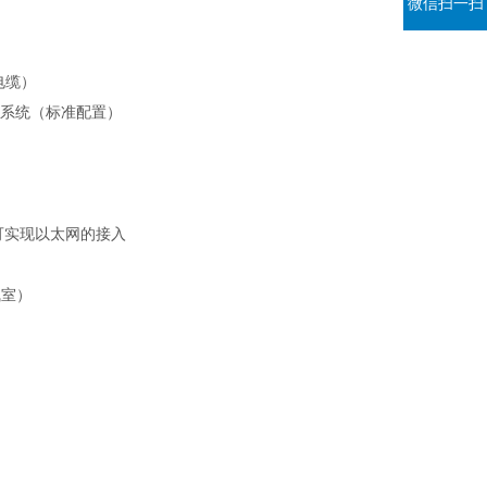
微信扫一扫
电缆）
控制系统（标准配置）
可实现以太网的接入
气室）