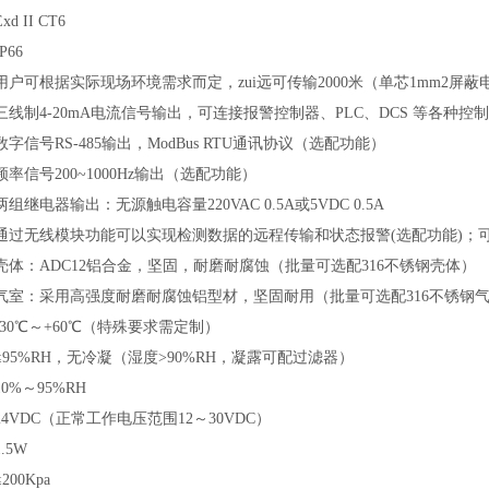
Exd II CT6
IP66
用户可根据实际现场环境需求而定，zui远可传输2000米（单芯1mm2屏蔽
三线制4-20mA电流信号输出，可连接报警控制器、PLC、DCS 等各种
数字信号RS-485输出，
ModBus RTU通讯协议
（
选配功能）
频率信号200~1000Hz输出（选配功能）
两组继电器输出：无源触电容量220VAC 0.5A或5VDC 0.5A
通过无线模块功能可以实现检测数据的远程传输和状态报警(选配功能)；
壳体：ADC12铝合金，坚固，耐磨耐腐蚀（批量可选配316不锈钢壳体）
气室：采用高强度耐磨耐腐蚀铝型材，坚固耐用（批量可选配316不锈钢
-30℃～+60℃（特殊要求需定制）
≤95%RH，无冷凝（湿度>90%RH，凝露可配过滤器）
10%～95%RH
24VDC（正常工作电压范围12～30VDC）
1.5W
≤200Kpa