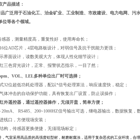
仪
产品描述：
产品广泛用于石油化工、治金矿业、工业制造、市政建设、电力电网、污
单位等各个领域。
能传感器，测量精度高，重复性好，使用寿命长；
立16位AD芯片，4层电路板设计，对弱信号及抗干扰能力更强；
显示界面设计，读数美观大方，体现人性化细节设计；
、红三色背光设计，正常、报警状态指示，一目了然；
ppm、VOL、LEL多种单位出厂时可选择；
入式32位超低功耗处理器，配以*信号处理算法，响应速度快，稳定；
度气体冲击的自动保护功能，具有恢复出厂设置，防止误操作；
置红外遥控器，通过遥控器操作，无须开盖，简单方便；
～20mA、 RS485、200~1000HZ信号输出可选，继电器输出，数据恢复
缆进线口，方便现场安装；
室结构，传感器更换便捷，无须现场标定；
设计，气室采用高品质的高强度铝型材，耐磨耐腐浊，适用于复杂恶劣的工业环境，合