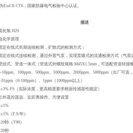
为Exd II CT6，国家防爆电气检验中心认证。
描述
硫化氢 H2S
电化学原理
固定在线式长期连续检测，扩散式的检测方式；
固定在线式连续检测，通过外置气泵，实现泵吸式的流通检测方式（气泵
壁挂式、管道
一体式（管道式外螺纹规格:M45X1.5mm，可选配管道转
0-10ppm、100ppm、500ppm、1000ppm、2000ppm、5000ppm（
0.01ppm（0-100ppm）、1ppm（1000ppm以上）
≤±3% FS（实际浓度，更高精度要求根据传感器性能定）
红外遥控器远、近距离操作、方便设置
≤±1%
≤±1%（F.S/年）
≤20秒（T90）
≤20秒