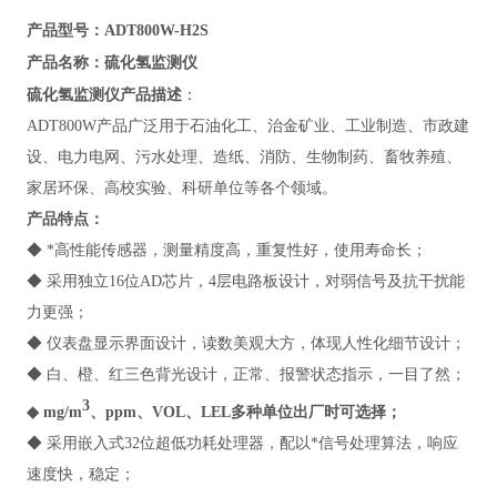
产品型号：ADT800W-H2S
硫化氢监测仪
产品名称：
硫化氢监测仪
产品描述
：
ADT800W
产品广泛用于石油化工、治金矿业、工业制造、市政建
设、电力电网、污水处理、造纸、消防、生物制药、畜牧养殖、
家居环保、高校实验、科研单位等各个领域。
产品特点：
◆ *高性能传感器，测量精度高，重复性好，使用寿命长；
◆ 采用独立16位AD芯片，4层电路板设计，对弱信号及抗干扰能
力更强；
◆ 仪表盘显示界面设计，读数美观大方，体现人性化细节设计；
◆ 白、橙、红三色背光设计，正常、报警状态指示，一目了然；
3
◆ mg/m
、ppm、VOL、LEL多种单位出厂时可选择；
◆ 采用嵌入式32位超低功耗处理器，配以*信号处理算法，响应
速度快，稳定；