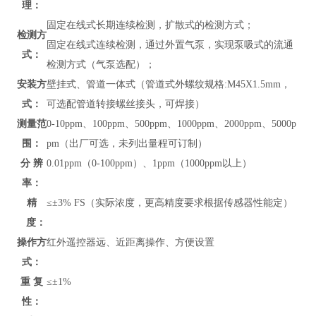
理：
固定在线式长期连续检测，扩散式的检测方式；
检测方
固定在线式连续检测，通过外置气泵，实现泵吸式的流通
式：
检测方式（气泵选配）；
安装方
壁挂式、管道
一体式（管道式外螺纹规格:M45X1.5mm，
式：
可选配管道转接螺丝接头，可焊接）
测量范
0-10ppm、100ppm、500ppm、1000ppm、2000ppm、5000p
围：
pm（出厂可选，未列出量程可订制）
分 辨
0.01ppm（0-100ppm）、1ppm（1000ppm以上）
率：
精
≤±3% FS（实际浓度，更高精度要求根据传感器性能定）
度：
操作方
红外遥控器远、近距离操作、方便设置
式：
重 复
≤±1%
性：