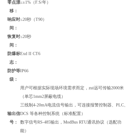
零点漂
≤±1%（F.S/年）
移：
响应时
≤20秒（T90）
间：
恢复时
≤20秒
间：
防爆标
Exd II CT6
志：
防护等
IP66
级：
用户可根据实际现场环境需求而定，zui远可传输2000米
（单芯1mm2屏蔽电缆）
三线制4-20mA电流信号输出，可连接报警控制器、PLC、
输出信
DCS 等各种控制系统（标准配置）
号：
数字信号RS-485输出，
ModBus RTU通讯协议
（
选配功
能）