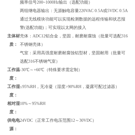
频率信号200~1000Hz输出（选配功能）
两组继电器输出：无源触电容量220VAC 0.5A或5VDC 0.5A
通过无线模块功能可以实现检测数据的远程传输和状态报
警(选配功能)；可实现以太网的接入
主体材
壳体：ADC12铝合金，坚固，耐磨耐腐蚀（批量可选配316
质：
不锈钢壳体）
气室：采用高强度耐磨耐腐蚀铝型材，坚固耐用（批量可
选配316不锈钢气室）
工作温
-30℃～+60℃（特殊要求需定制）
度：
工作湿
≤95%RH，无冷凝（湿度>90%RH，凝露可配过滤器）
度：
相对湿
10%～95%RH
度：
供电电
24VDC（正常工作电压范围12～30VDC）
源：