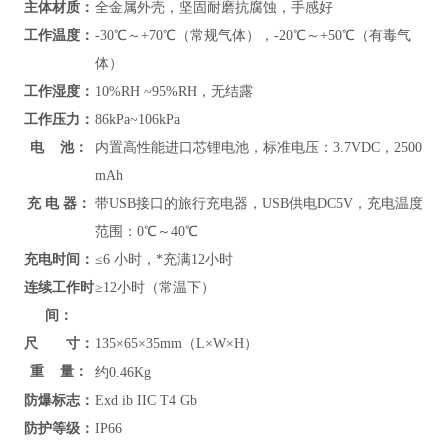
主体材质：
全金属外壳
，坚固耐磨抗腐蚀，手感好
工作温度：
-30℃～+70℃（常规气体），-20℃～+50℃（有毒气
体）
工作湿度：
10%RH ~95%RH，无结露
工作压力：
86kPa~106kPa
电 池：
内置高性能进口芯锂电池，标准电压：3.7VDC，2500
mAh
充 电 器：
带USB接口的旅行充电器，USB供电DC5V，充电温度
范围：
0℃～40℃
充电时间：
≤6 小时，*充满12小时
连续工作时
≥12小时（常温下）
间：
尺 寸：
135×65×35mm（L×W×H）
重 量：
约
0.46Kg
防爆标志：
Exd ib IIC T4 Gb
防护等级：
IP66