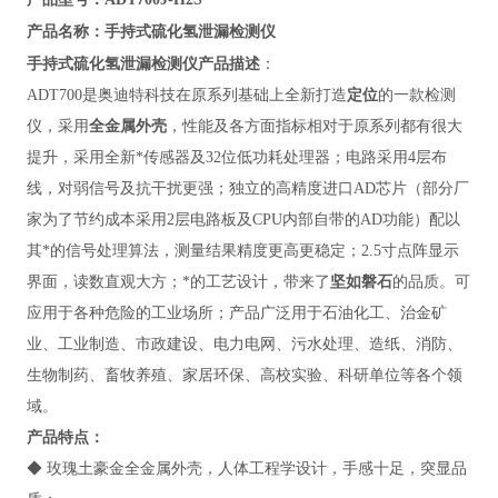
手持式硫化氢泄漏检测仪
产品名称
：
手持式硫化氢泄漏检测仪
产品描述
：
ADT700
是奥迪特科技在原系列基础上全新打造
定位
的一款检测
仪，采用
全金属外壳
，性能及各方面指标相对于原系列都有很大
提升，采用全新*传感器及32位低功耗处理器；电路采用4层布
线，对弱信号及抗干扰更强；独立的高精度进口AD芯片（部分厂
家为了节约成本采用2层电路板及CPU内部自带的AD功能）配以
其*的信号处理算法，测量结果精度更高更稳定；2.5寸点阵显示
界面，读数直观大方；*的工艺设计，带来了
坚如磐石
的品质。可
应用于各种危险的工业场所；产品广泛用于
石油化工、治金矿
业、工业制造、市政建设、电力电网、污水处理、造纸、消防、
生物制药、畜牧养殖、家居环保、高校实验、科研单位等各个领
域。
产品特点
：
◆
玫瑰土豪金全金属外壳，人体工程学设计，手感十足，突显品