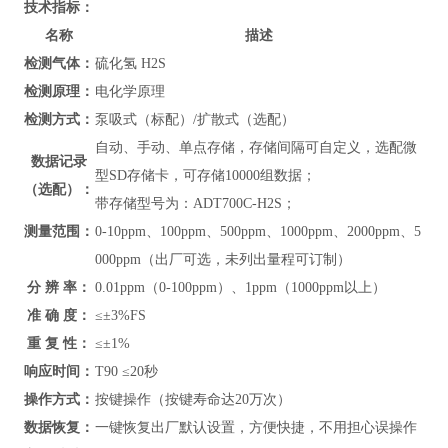
技术指标
：
名称
描述
检测气体：
硫化氢 H2S
检测原理：
电化学原理
检测方式：
泵吸式（标配）/扩散式（选配）
自动、手动、单点存储，存储间隔可自定义，选配微
数据记录
型SD存储卡，可存储10000组数据；
（选配）：
带存储型号为：ADT700C-H2S；
测量范围：
0-10ppm、100ppm、500ppm、1000ppm、2000ppm、5
000ppm（出厂可选，未列出量程可订制）
分 辨 率：
0.01ppm（0-100ppm）、1ppm（1000ppm以上）
准 确 度：
≤
±3%FS
重 复 性：
≤
±1%
响应时间：
T90 ≤20秒
操作方式：
按键操作（按键寿命达20万次）
数据恢复：
一键恢复出厂默认设置，方便快捷，不用担心误操作