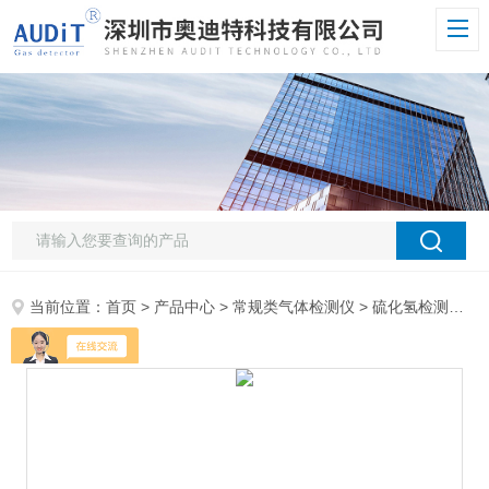
当前位置：
首页
>
产品中心
>
常规类气体检测仪
>
硫化氢检测仪
> 