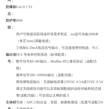
间：
防爆标
Exd II CT6
志：
防护等
IP66
级：
用户可根据实际现场环境需求而定，zui远可传输2000米
（单芯1mm2屏蔽电缆）
三线制4-20mA电流信号输出，可连接报警控制器、PLC、
输出信
DCS 等各种控制系统（标准配置）
号：
数字信号RS-485输出，
ModBus RTU通讯协议
（
选配功
能）
频率信号200~1000Hz输出（选配功能）
两组继电器输出：无源触电容量220VAC 0.5A或5VDC 0.5A
通过无线模块功能可以实现检测数据的远程传输和状态报
警(选配功能)；可实现以太网的接入
主体材
壳体：ADC12铝合金，坚固，耐磨耐腐蚀（批量可选配316