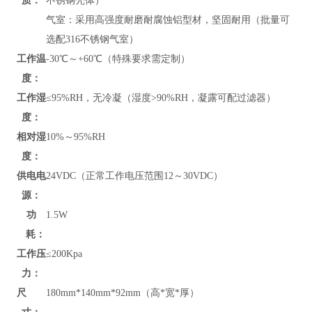
质：
不锈钢壳体）
气室：采用高强度耐磨耐腐蚀铝型材，坚固耐用（批量可
选配316不锈钢气室）
工作温
-30℃～+60℃（特殊要求需定制）
度：
工作湿
≤95%RH，无冷凝（湿度>90%RH，凝露可配过滤器）
度：
相对湿
10%～95%RH
度：
供电电
24VDC（正常工作电压范围12～30VDC）
源：
功
1.5W
耗：
工作压
≤200Kpa
力：
尺
180mm*140mm*92mm（高*宽*厚）