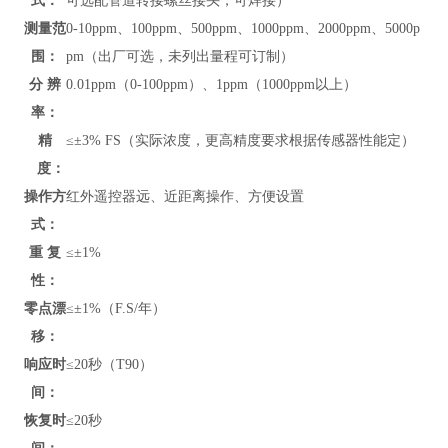
式：
可选配管道转接螺丝接头，可焊接）
测量范
0-10ppm、100ppm、500ppm、1000ppm、2000ppm、5000p
围：
pm（出厂可选，未列出量程可订制）
分 辨
0.01ppm（0-100ppm）、1ppm（1000ppm以上）
率：
精
≤±3% FS（实际浓度，更高精度要求根据传感器性能定）
度：
操作方
红外遥控器远、近距离操作、方便设置
式：
重 复
≤±1%
性：
零点漂
≤±1%（F.S/年）
移：
响应时
≤20秒（T90）
间：
恢复时
≤20秒