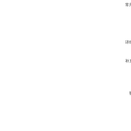
常
详
补