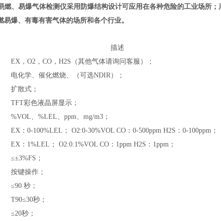
、易燃、易爆气体检测仪
采用防爆结构设计可应用在各种危险的工业场所；
燃易爆、有毒有害气体的场所和各个行业。
描述
EX，O2，CO，H2S（其他气体请询问客服）；
电化学、催化燃烧、（可选NDIR）；
扩散式
；
TFT彩色液晶屏显示；
%VOL、%LEL、ppm、mg/m3；
EX：0-100%LEL； O2:0-30%VOL CO：0-500ppm H2S：0-100ppm；
EX：1%LEL； O2:0.1%VOL CO：1ppm H2S：1ppm；
≤±3%FS；
按键操作；
≤90 秒；
T90≤30秒；
≤20秒；