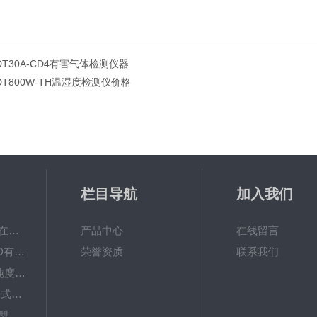
DT30A-CD4有害气体检测仪器
DT800W-TH温湿度检测仪价格
栏目导航
加入我们
ADT800W-O3臭氧在线检测仪器
产品中心
在线留言
ADT800-TVOC-PID有机物挥发性气体TVOC在线监测仪
荣誉资质
联系我们
ADT600Y-N2氮气纯度测试仪
ADT700J-NH3便携式氨气检测仪哪家好
ADT800W-TH防爆型温湿度传感器探头