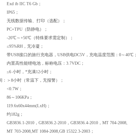
Exd ib IIC T6
Gb
；
IP65；
无线数据传输、打印（选配）；
PC+TPU（防静电）；
-20℃～+50℃（特殊要求需定制）；
≤95%RH，无冷凝；
带USB接口的旅行充电器，USB供电DC5V，充电温度范围：0～40℃
内置高性能锂电池，标称电压：3.7VDC；
≤6 小时，*充满12小时；
间：
＞8小时（常温下，无报警）；
<0.7W；
86～106KPa；
119.6x60x44mm(LxH)；
约182g；
GB3836.1-2010，GB3836.2-2010，GB3836.4-2010，MT 704-2008,
MT 703-2008,MT 1084-2008,GB 15322.3-2003；