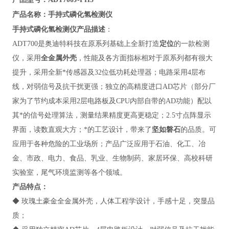
手持式磷化氢检测仪
产品名称
：
手持式磷化氢检测仪
产品描述
：
ADT700
是奥迪特科技在原系列基础上全新打造
定位
的一款检测
仪，采用
全金属外壳
，性能及各方面指标相对于原系列都有很大
提升，采用全新*传感器及32位低功耗处理器；电路采用4层布
线，对弱信号及抗干扰更强；独立的高精度进口AD芯片（部分厂
家为了节约成本采用2层电路板及CPU内部自带的AD功能）配以
其*的信号处理算法，测量结果精度更高更稳定；2.5寸点阵显示
界面，读数直观大方；*的工艺设计，带来了
坚如磐石
的品质。可
应用于各种危险的工业场所；产品广泛应用于石油、化工、冶
金、市政、电力、食品、乳业、
生物制药、家居环保、高校科研
实验室，尾气环境监测
等各个领域。
产品特点
：
◆
玫瑰土豪金全金属外壳，人体工程学设计，手感十足，突显品
质；