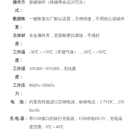
操作方
按键操作（按键寿命达20万次）
式：
数据恢
一键恢复出厂默认设置，方便快捷，不用担心误操作
复：
主体材
全金属外壳，坚固耐磨抗腐蚀，手感好
质：
工作温
-30℃～+70℃（常规气体），-20℃～+50℃
度：
工作湿
10%RH ~95%RH，无结露
度：
工作压
86kPa~106kPa
力：
电 池：
内置高性能进口芯锂电池，标称电压：3.7VDC，250
0mAh
充 电 器：
带USB接口的旅行充电器，USB供电DC5V，充电温
度范围：0℃～40℃