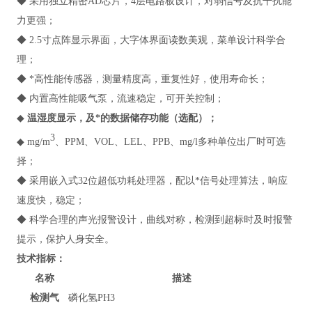
◆ 采用独立精密AD芯片，4层电路板设计，对弱信号及抗干扰能
力更强；
◆ 2.5寸点阵显示界面，大字体界面读数美观，菜单设计科学合
理；
◆ *高性能传感器，测量精度高，重复性好，使用寿命长；
◆ 内置高性能吸气泵，流速稳定，可开关控制；
◆
温湿度显示，及*的数据储存功能（选配）；
3
◆ mg/m
、PPM、VOL、LEL、PPB、mg/l多种单位出厂时可选
择；
◆ 采用嵌入式32位超低功耗处理器，配以*信号处理算法，响应
速度快，稳定；
◆ 科学合理的声光报警设计，曲线对称，检测到超标时及时报警
提示，保护人身安全。
技术指标
：
名称
描述
检测气
磷化氢PH3