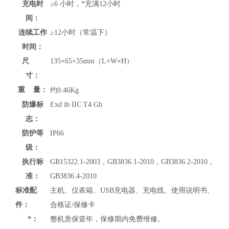
充电时
≤6 小时，*充满12小时
间：
连续工作
≥12小时（常温下）
时间：
尺
135×65×35mm（L×W×H）
寸：
重 量：
约0.46Kg
防爆标
Exd ib IIC T4 Gb
志：
防护等
IP66
级：
执行标
GB15322.1-2003，GB3836.1-2010，GB3836.2-2010，
准：
GB3836.4-2010
标准配
主机、仪表箱、USB充电器、充电线、使用说明书、
件：
合格证/保修卡
*：
整机质保壹年，保修期内免费维修。