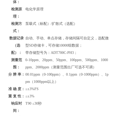
体：
检测原
电化学原理
理：
检测方
泵吸式（标配）/扩散式（选配）
式：
数据记录
自动、手动、单点存储，存储间隔可自定义，选配微
（选
型SD存储卡，可存储10000组数据；
配）：
带存储型号为：ADT700C-PH3；
测量范
0-10ppm、20ppm、50ppm、100ppm、500ppm、1000
围：
ppm、2000ppm（测量范围出厂可选不可调）
分 辨 率：
00.01ppm（0-100ppm）、0.1ppm（0-1000ppm）、1p
pm（1000ppm以上）
准 确 度：
≤±3%FS
重 复 性：
≤±3%
响应时
T90 ≤30秒
间：