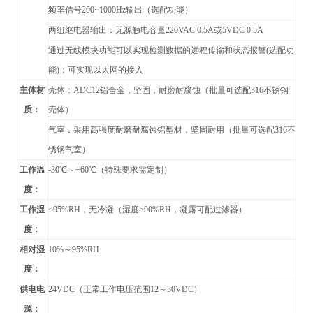
频率信号200~1000Hz输出（选配功能）
两组继电器输出：无源触电容量220VAC 0.5A或5VDC 0.5A
通过无线模块功能可以实现检测数据的远程传输和状态报警(选配功
能)；可实现以太网的接入
主体材
壳体：ADC12铝合金，坚固，耐磨耐腐蚀（批量可选配316不锈钢
质：
壳体）
气室：采用高强度耐磨耐腐蚀铝型材，坚固耐用（批量可选配316不
锈钢气室）
工作温
-30
℃～+60℃（特殊要求需定制）
度：
工作湿
≤95%RH，无冷凝（湿度>90%RH，凝露可配过滤器）
度：
相对湿
10%
～95%RH
度：
供电电
24VDC
（正常工作电压范围12～30VDC）
源：