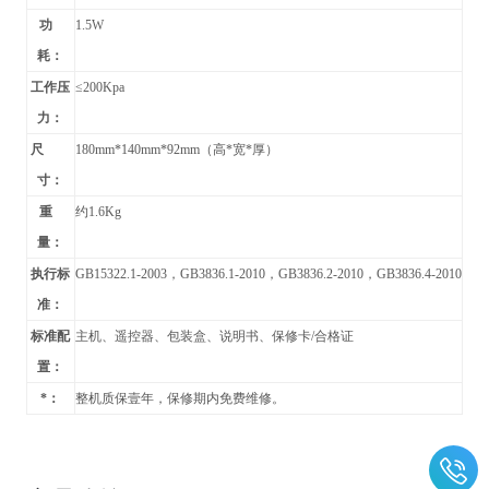
功
1.5W
耗：
工作压
≤200Kpa
力：
尺
180mm*140mm*92mm
（高*宽*厚）
寸：
重
约1.6Kg
量：
执行标
GB15322.1-2003
，GB3836.1-2010，GB3836.2-2010，GB3836.4-2010
准：
标准配
主机、遥控器、包装盒、说明书、保修卡/合格证
置：
*：
整机质保壹年，保修期内免费维修。