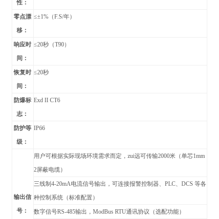
性：
零点漂
≤±1%（F.S/年）
移：
响应时
≤20秒（T90）
间：
恢复时
≤20秒
间：
防爆标
Exd II CT6
志：
防护等
IP66
级：
用户可根据实际现场环境需求而定，zui远可传输2000米（单芯1mm
2屏蔽电缆）
三线制4-20mA电流信号输出，可连接报警控制器、PLC、DCS 等各
输出信
种控制系统（标准配置）
号：
数字信号RS-485输出，
ModBus RTU
通讯协议（
选配功能）