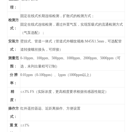
理：
固定在线式长期连续检测，扩散式的检测方式；
检测方
固定在线式连续检测，通过外置气泵，实现泵吸式的流通检测方式
式：
（气泵选配）；
安装方
壁挂式、管道
一体式（管道式外螺纹规格:M45X1.5mm，可选配管
式：
道转接螺丝接头，可焊接）
测量范
0-10ppm
、100ppm、500ppm、1000ppm、2000ppm、5000ppm（可
围：
选，未列出量程可订制）
分 辨
0.01ppm
（0-100ppm）、1ppm（1000ppm以上）
率：
精
≤±3% FS（实际浓度，更高精度要求根据传感器性能定）
度：
操作方
红外遥控器远、近距离操作、方便设置
式：
重 复
≤±1%