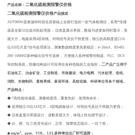
二氧化硫检测报警仪价格
产品名称：
二氧化硫检测报警仪价格
产品描述
：
ADT900W
是奥迪特科技在原基础上全新打造的一款气体检测仪，采用*传感
器及全新32位低功耗处理器； 仪表盘显示界面，数值与进度条同时显示，美
观大方；电路采用4层布线，对弱信号及抗干扰更强；独立的高精度进口16
位AD芯片及*信号处理算法，测量数据精度更高更稳定；4~20mA、RS485、
200~1000HZ多种输出信号可选择， 方便接入各种报警控制器、PLC、DCS
二
等控制系统；防爆结构设计可应用在各种危险的工业场所；
产品广泛用于
石油化工、治金矿业、工业制造、市政建设、电力电网、污水处理、造纸、
消防、生物制药、畜牧养殖、家居环保、高校实验、科研单位等各个领域。
产品特点：
◆ *高性能传感器，测量精度高，重复性好，使用寿命长；
◆ 采用独立16位AD芯片，4层电路板设计，对弱信号及抗干扰能力更强；
◆ 仪表盘显示界面设计，读数美观大方，体现人性化细节设计；
◆ 白、橙、红三色背光设计，正常、报警状态指示，一目了然；
3
◆ mg/m
、ppm、VOL、LEL多种单位出厂时可选择；