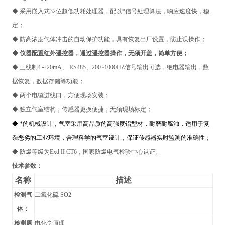
◆ 采用嵌入式32位超低功耗处理器，配以*信号处理算法，响应速度快，稳
定；
◆ 防高浓度气体冲击的自动保护功能，具有恢复出厂设置，防止误操作；
◆ 仪器配置红外遥控器，通过遥控器操作，无须开盖，简单方便；
◆ 三线制4～20mA、 RS485、200~1000HZ信号输出可选，继电器输出，数
据恢复，数据存储等功能；
◆ 两个电缆进线口，方便现场安装；
◆ 独立气室结构，传感器更换便捷，无须现场标定；
◆ *的机械设计，气室采用高品质的高强度铝型材，耐磨耐腐浊，适用于复
杂恶劣的工业环境，合理科学的气室设计，保证传感器实时监测的准确性；
◆ 防爆等级为Exd II CT6，国家防爆电气检验中心认证。
技术参数：
名称
描述
检测气
二氧化硫 SO2
体：
检测原
电化学原理