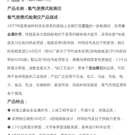
：ADT700J-
CL2
氯气便携式检测仪
产品名称
：
氯气便携式检测仪
产品描述
：
ADT700
是奥迪特科技在原系列基础上全新打造
定位
的一款检测仪，采用
全
金属外壳
，性能及各方面指标相对于原系列都有很大提升，采用全新*传感
器及32位低功耗处理器；电路采用4层布线，对弱信号及抗干扰更强；独立
的高精度进口AD芯片（部分厂家为了节约成本采用2层电路板及CPU内部自
带的AD功能）配以其*的信号处理算法，测量结果精度更高更稳定；2.5寸点
阵显示界面，读数直观大方；*的工艺设计，带来了
坚如磐石
的品质。可应
用于各种危险的工业场所；产品广泛应用于石油、化工、冶金、市政、电
力、食品、乳业、生物制药、家居环保、高校科研实验室，尾气环境监测等
各个领域。
产品特点
：
◆
玫瑰土豪金全金属外壳，人体工程学设计，手感十足，突显品质；
◆ 采用独立精密AD芯片，4层电路板设计，对弱信号及抗干扰能力更强；
◆ 2.5寸点阵显示界面，大字体界面读数美观，菜单设计科学合理；