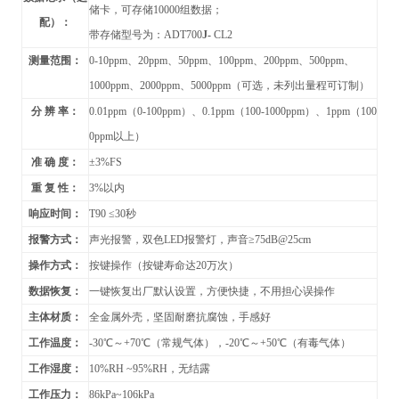
储卡，可存储10000组数据；
配）：
带存储型号为：ADT700
J-
CL2
测量范围：
0-10ppm
、20ppm、50ppm、100ppm、200ppm、500ppm、
1000ppm
、2000ppm、5000ppm（可选，未列出量程可订制）
分 辨 率：
0.01ppm
（0-100ppm）、0.1ppm（100-1000ppm）、1ppm（100
0ppm以上）
准 确 度：
±3%FS
重 复 性：
3%
以内
响应时间：
T90
≤30秒
报警方式：
声光报警，双色LED报警灯，声音≥75dB@25cm
操作方式：
按键操作（按键寿命达20万次）
数据恢复：
一键恢复出厂默认设置，方便快捷，不用担心误操作
主体材质：
全金属外壳
，坚固耐磨抗腐蚀，手感好
工作温度：
-30
℃～+70℃（常规气体），-20℃～+50℃（有毒气体）
工作湿度：
10%RH ~95%RH
，无结露
工作压力：
86kPa~106kPa