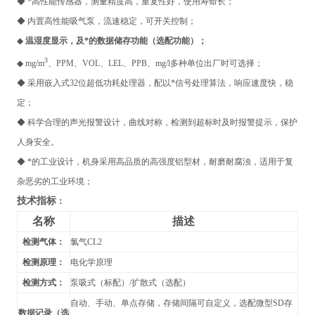
◆ *高性能传感器，测量精度高，重复性好，使用寿命长；
◆ 内置高性能吸气泵，流速稳定，可开关控制；
◆
温湿度显示，及*的数据储存功能（选配功能）；
3
◆ mg/m
、PPM、VOL、LEL、PPB、mg/l多种单位出厂时可选择；
◆ 采用嵌入式32位超低功耗处理器，配以*信号处理算法，响应速度快，稳
定；
◆ 科学合理的声光报警设计，曲线对称，检测到超标时及时报警提示，保护
人身安全。
◆ *的工业设计，机身采用高品质的高强度铝型材，耐磨耐腐浊，适用于复
杂恶劣的工业环境；
技术指标
：
名称
描述
检测气体：
氯气CL2
检测原理：
电化学原理
检测方式：
泵吸式（标配）/扩散式（选配）
自动、手动、单点存储，存储间隔可自定义，选配微型SD存
数据记录（选