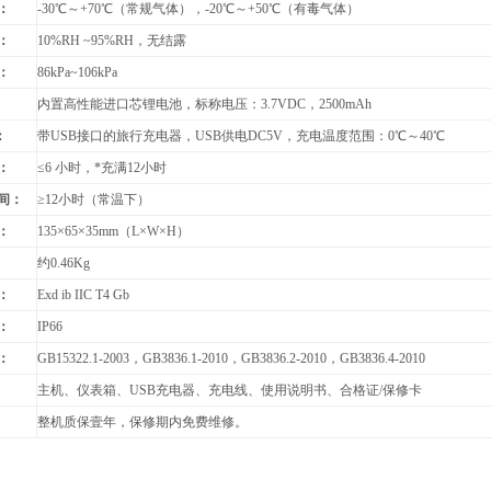
：
-30
℃～+70℃（常规气体），-20℃～+50℃（有毒气体）
：
10%RH ~95%RH
，无结露
：
86kPa~106kPa
：
内置高性能进口芯锂电池，标称电压：3.7VDC，2500mAh
：
带USB接口的旅行充电器，USB供电DC5V，充电温度范围：
0
℃～40℃
：
≤6 小时，*充满12小时
间：
≥12小时（常温下）
：
135
×65×35mm（L×W×H）
：
约
0.46Kg
：
Exd ib IIC T4 Gb
：
IP66
：
GB15322.1-2003
，GB3836.1-2010，GB3836.2-2010，GB3836.4-2010
主机、仪表箱、USB充电器、充电线、使用说明书、合格证/保修卡
整机质保壹年，保修期内免费维修。