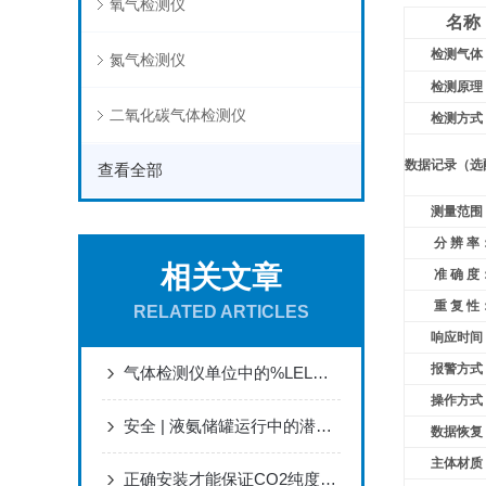
氧气检测仪
名称
检测气体
氮气检测仪
检测原理
二氧化碳气体检测仪
检测方式
数据记录（选
查看全部
测量范围
分 辨 率
相关文章
准 确 度
重 复 性
RELATED ARTICLES
响应时间
报警方式
气体检测仪单位中的%LEL与ppm的区别
操作方式
安全 | 液氨储罐运行中的潜在危险 知道怎么预防吗？
数据恢复
主体材质
正确安装才能保证CO2纯度检测仪的正常运行