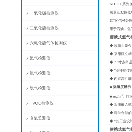
ADT700
系列
感器及32位
一氧化碳检测仪
其*的信号处
二氧化硫检测仪
用于石油、化
便携式氦气
六氟化硫气体检测仪
◆
玫瑰土豪金
◆ 采用独立
氦气检测仪
◆ 2.5寸
◆ *高性能
氩气检测仪
◆ 内置高性
◆
温湿度显示
氨气检测仪
3
◆ mg/m
、PP
TVOC检测仪
◆ 采用嵌入
◆ 科学合理
臭氧监测仪
◆ *的工业
便携式氦气