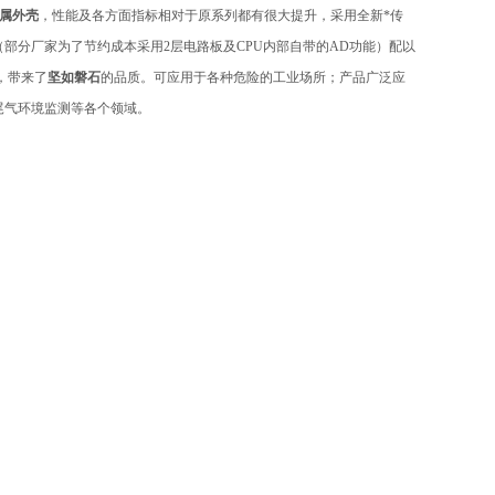
属外壳
，性能及各方面指标相对于原系列都有很大提升，采用全新*传
（部分厂家为了节约成本采用2层电路板及CPU内部自带的AD功能）配以
，带来了
坚如磐石
的品质。可应用于各种危险的工业场所；产品广泛应
尾气环境监测
等各个领域。