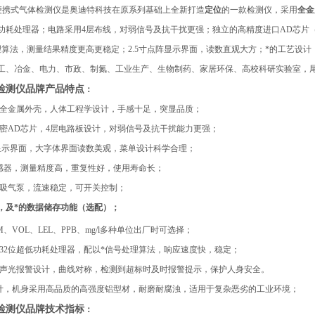
便携式气体检测仪是奥迪特科技在原系列基础上全新打造
定位
的一款检测仪，采用
全金
低功耗处理器；电路采用4层布线，对弱信号及抗干扰更强；独立的高精度进口AD芯片
理算法，测量结果精度更高更稳定；2.5寸点阵显示界面，读数直观大方；*的工艺设计
工、冶金、电力、市政、制氮、工业生产、
生物制药、家居环保、高校科研实验室，
检测仪
品牌
产品特点
：
全金属外壳，人体工程学设计，手感十足，突显品质；
精密AD芯片，4层电路板设计，对弱信号及抗干扰能力更强；
点阵显示界面，大字体界面读数美观，菜单设计科学合理；
传感器，测量精度高，重复性好，使用寿命长；
能吸气泵，流速稳定，可开关控制；
，及*的数据储存功能（选配）；
M、VOL、LEL、PPB、mg/l多种单位出厂时可选择；
式32位超低功耗处理器，配以*信号处理算法，响应速度快，稳定；
的声光报警设计，曲线对称，检测到超标时及时报警提示，保护人身安全。
设计，机身采用高品质的高强度铝型材，耐磨耐腐浊，适用于复杂恶劣的工业环境；
检测仪
品牌
技术指标
：