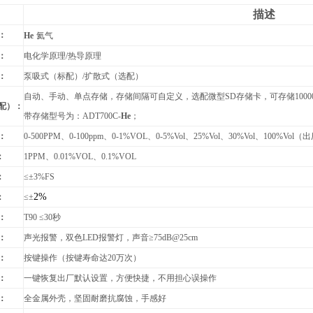
描述
：
He
氦气
：
电化学原理/热导原理
：
泵吸式（标配）/扩散式（选配）
自动、手动、单点存储，存储间隔可自定义，选配微型SD存储卡，可存储1000
配）：
带存储型号为：ADT700C-
He
；
：
0-500PPM
、0-100ppm、0-1%VOL、0-5%Vol、25%Vol、30%Vol、100%Vol
（出
：
1PPM
、
0.01
%VOL
、0.1
%VOL
：
≤
±3%FS
2%
：
≤±
：
T90
≤30秒
：
声光报警，双色LED报警灯，声音≥75dB@25cm
：
按键操作（按键寿命达20万次）
：
一键恢复出厂默认设置，方便快捷，不用担心误操作
：
全金属外壳
，坚固耐磨抗腐蚀，手感好