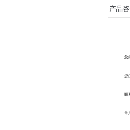
产品咨
您
您
联
常