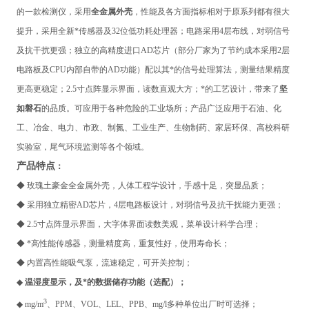
的一款检测仪，采用
全金属外壳
，性能及各方面指标相对于原系列都有很大
提升，采用全新*传感器及32位低功耗处理器；电路采用4层布线，对弱信号
及抗干扰更强；独立的高精度进口AD芯片（部分厂家为了节约成本采用2层
电路板及CPU内部自带的AD功能）配以其*的信号处理算法，测量结果精度
更高更稳定；2.5寸点阵显示界面，读数直观大方；*的工艺设计，带来了
坚
如磐石
的品质。可应用于各种危险的工业场所；产品广泛应用于石油、化
工、冶金、电力、市政、制氮、工业生产、生物制药、家居环保、高校科研
实验室，尾气环境监测
等各个领域。
产品特点
：
◆
玫瑰土豪金全金属外壳，人体工程学设计，手感十足，突显品质；
◆ 采用独立精密AD芯片，4层电路板设计，对弱信号及抗干扰能力更强；
◆ 2.5寸点阵显示界面，大字体界面读数美观，菜单设计科学合理；
◆ *高性能传感器，测量精度高，重复性好，使用寿命长；
◆ 内置高性能吸气泵，流速稳定，可开关控制；
◆
温湿度显示，及*的数据储存功能（选配）；
3
◆ mg/m
、PPM、VOL、LEL、PPB、mg/l多种单位出厂时可选择；