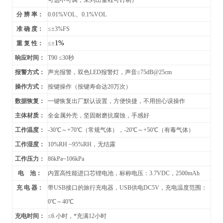
可选不可调，未列出量程可订制）
分 辨 率：
0.01%VOL
、0.1%VOL
准 确 度：
≤
±3%FS
1%
重 复 性：
≤±
响应时间：
T90
≤30秒
报警方式：
声光报警，双色LED报警灯，声音≥75dB@25cm
操作方式：
按键操作（按键寿命达20万次）
数据恢复：
一键恢复出厂默认设置，方便快捷，不用担心误操作
主体材质：
全金属外壳
，坚固耐磨抗腐蚀，手感好
工作温度：
-30
℃～+70℃（常规气体），-20℃～+50℃（有毒气体）
工作湿度：
10%RH ~95%RH
，无结露
工作压力：
86kPa~106kPa
电 池：
内置高性能进口芯锂电池，标称电压：3.7VDC，2500mAh
充 电 器：
带USB接口的旅行充电器，USB供电DC5V，充电温度范围：
0
℃～40℃
充电时间：
≤6 小时，*充满12小时