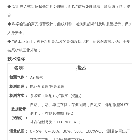
◆ 采用嵌入式32位超低功耗处理器，配以*信号处理算法，响应速度快，稳
定；
◆ 科学合理的声光报警设计，曲线对称，检测到超标时及时报警提示，保护
人身安全。
◆ *的工业设计，机身采用高品质的高强度铝型材，耐磨耐腐浊，适用于复
杂恶劣的工业环境；
技术指标
：
名称
描述
检测气体：
Ar
氩气
检测原理：
电化学原理/热导原理
检测方式：
泵吸式（标配）/扩散式（选配）
自动、手动、单点存储，存储间隔可自定义，选配微型SD存
数据记录
储卡，可存储10000组数据；
（选配）：
带存储型号为：ADT700C-
Ar
；
测量范围：
0
～
5%
、
0
～
10%
、
30%
、
50%
、
100%VOL
（测量范围出厂