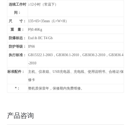
连续工作时
≥12小时（常温下）
间：
尺 寸：
135
×65×35mm（L×W×H）
重 量：
约
0.46Kg
防爆标志：
Exd ib IIC T4 Gb
防护等级：
IP66
执行标准：
GB15322.1-2003
，GB3836.1-2010，GB3836.2-2010，GB3836.4
-2010
标准配件：
主机、仪表箱、USB充电器、充电线、使用说明书、合格证/保
修卡
*：
整机质保壹年，保修期内免费维修。
产品咨询