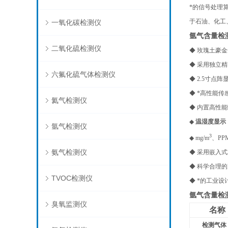
*的信号处理
于石油、化工
一氧化碳检测仪
氩气含量检
二氧化硫检测仪
◆
玫瑰土豪金
◆ 采用独立
六氟化硫气体检测仪
◆ 2.5寸
◆ *高性能
氦气检测仪
◆ 内置高性
◆
温湿度显示
氩气检测仪
3
◆ mg/m
、PP
氨气检测仪
◆ 采用嵌入
◆ 科学合理
TVOC检测仪
◆ *的工业
氩气含量检
臭氧监测仪
名称
检测气体