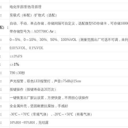
：
电化学原理/热导原理
：
泵吸式（标配）/扩散式（选配）
自动、手动、单点存储，存储间隔可自定义，选配微型SD存储卡，可存储1000
配）：
带存储型号为：ADT700C-
Ar
；
：
0
～
5%
、
0
～
10%
、
30%
、
50%
、
100%VOL
（测量范围出厂可选不可调，未
：
0.01%VOL
、0.1%VOL
：
≤
±3%FS
1%
：
≤±
：
T90
≤30秒
：
声光报警，双色LED报警灯，声音≥75dB@25cm
：
按键操作（按键寿命达20万次）
：
一键恢复出厂默认设置，方便快捷，不用担心误操作
：
全金属外壳
，坚固耐磨抗腐蚀，手感好
：
-30
℃～+70℃（常规气体），-20℃～+50℃（有毒气体）
：
10%RH ~95%RH
，无结露