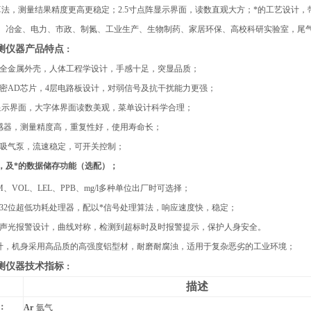
算法，测量结果精度更高更稳定；2.5寸点阵显示界面，读数直观大方；*的工艺设计，
、冶金、电力、市政、制氮、工业生产、生物制药、家居环保、高校科研实验室，尾
测仪
器
产品特点
：
全金属外壳，人体工程学设计，手感十足，突显品质；
精密AD芯片，4层电路板设计，对弱信号及抗干扰能力更强；
点阵显示界面，大字体界面读数美观，菜单设计科学合理；
传感器，测量精度高，重复性好，使用寿命长；
能吸气泵，流速稳定，可开关控制；
，及*的数据储存功能（选配）；
M、VOL、LEL、PPB、mg/l多种单位出厂时可选择；
式32位超低功耗处理器，配以*信号处理算法，响应速度快，稳定；
的声光报警设计，曲线对称，检测到超标时及时报警提示，保护人身安全。
设计，机身采用高品质的高强度铝型材，耐磨耐腐浊，适用于复杂恶劣的工业环境；
测仪
器
技术指标
：
描述
：
Ar
氩气