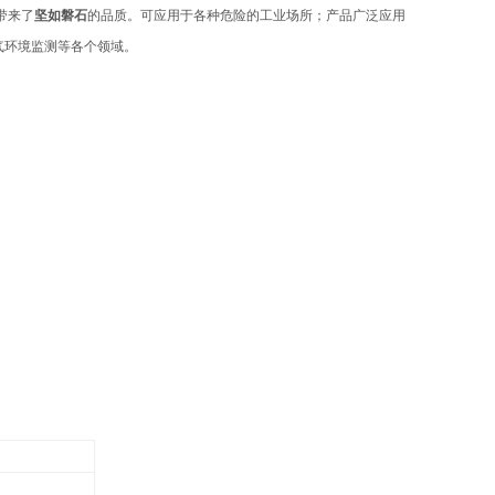
带来了
坚如磐石
的品质。可应用于各种危险的工业场所；产品广泛应用
气环境监测
等各个领域。