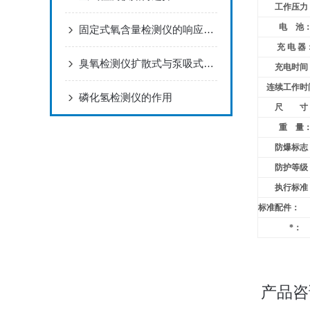
工作压力
电 池
固定式氧含量检测仪的响应时间和采样频率有何关联？
充 电 器
臭氧检测仪扩散式与泵吸式的区别
充电时间
连续工作时
磷化氢检测仪的作用
尺 寸
重 量
防爆标志
防护等级
执行标准
标准配件：
*：
产品咨