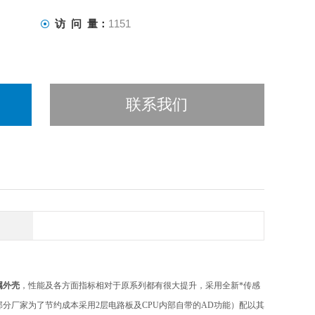
访 问 量：
1151
联系我们
属外壳
，性能及各方面指标相对于原系列都有很大提升，采用全新*传感
部分厂家为了节约成本采用2层电路板及CPU内部自带的AD功能）配以其