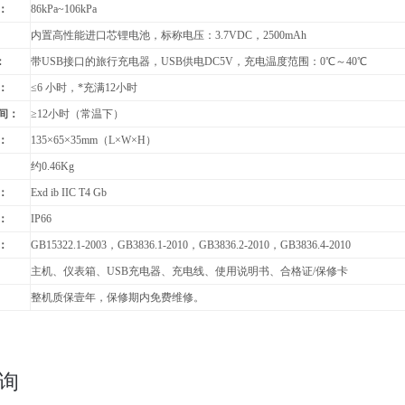
：
86kPa~106kPa
：
内置高性能进口芯锂电池，标称电压：3.7VDC，2500mAh
：
带USB接口的旅行充电器，USB供电DC5V，充电温度范围：
0
℃～40℃
：
≤6 小时，*充满12小时
间：
≥12小时（常温下）
：
135
×65×35mm（L×W×H）
：
约
0.46Kg
：
Exd ib IIC T4 Gb
：
IP66
：
GB15322.1-2003
，GB3836.1-2010，GB3836.2-2010，GB3836.4-2010
主机、仪表箱、USB充电器、充电线、使用说明书、合格证/保修卡
整机质保壹年，保修期内免费维修。
询