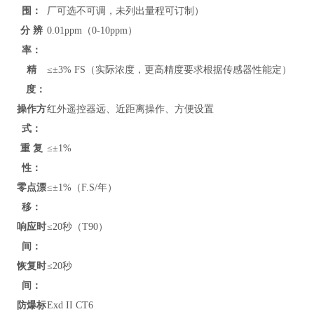
围：
厂可选不可调，未列出量程可订制）
分 辨
0.01ppm（0-10ppm）
率：
精
≤±3% FS（实际浓度，更高精度要求根据传感器性能定）
度：
操作方
红外遥控器远、近距离操作、方便设置
式：
重 复
≤±1%
性：
零点漂
≤±1%（F.S/年）
移：
响应时
≤20秒（T90）
间：
恢复时
≤20秒
间：
防爆标
Exd II CT6