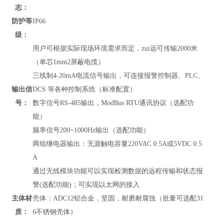
志：
防护等
IP66
级：
用户可根据实际现场环境需求而定，zui远可传输2000米
（单芯1mm2屏蔽电缆）
三线制4-20mA电流信号输出，可连接报警控制器、PLC、
输出信
DCS 等各种控制系统（标准配置）
号：
数字信号RS-485输出，
ModBus RTU通讯协议
（
选配功
能）
频率信号200~1000Hz输出（选配功能）
两组继电器输出：无源触电容量220VAC 0.5A或5VDC 0.5
A
通过无线模块功能可以实现检测数据的远程传输和状态报
警(选配功能)；可实现以太网的接入
主体材
壳体：ADC12铝合金，坚固，耐磨耐腐蚀（批量可选配31
质：
6不锈钢壳体）