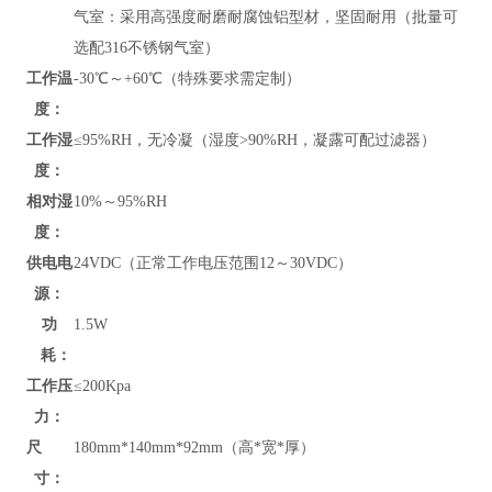
气室：采用高强度耐磨耐腐蚀铝型材，坚固耐用（批量可
选配316不锈钢气室）
工作温
-30℃～+60℃（特殊要求需定制）
度：
工作湿
≤95%RH，无冷凝（湿度>90%RH，凝露可配过滤器）
度：
相对湿
10%～95%RH
度：
供电电
24VDC（正常工作电压范围12～30VDC）
源：
功
1.5W
耗：
工作压
≤200Kpa
力：
尺
180mm*140mm*92mm（高*宽*厚）
寸：