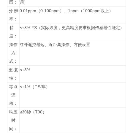
围：
调）
分 辨
0.01ppm（0-100ppm）、1ppm（1000ppm以上）
率：
精
≤±3% FS（实际浓度，更高精度要求根据传感器性能定）
度：
操作
红外遥控器远、近距离操作、方便设置
方
式：
重 复
≤±3%
性：
零点
≤±1%（F.S/年）
漂
移：
响应
≤30秒（T90）
时
间：