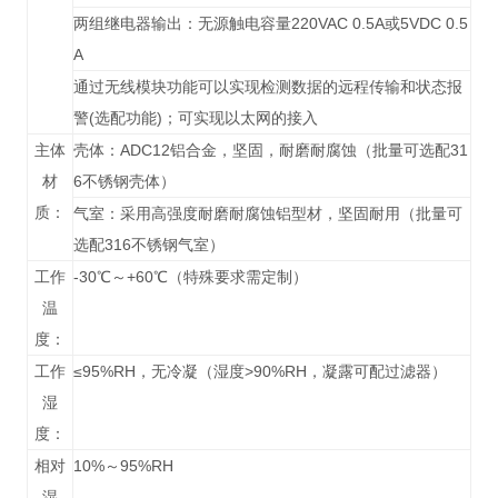
两组继电器输出：无源触电容量220VAC 0.5A或5VDC 0.5
A
通过无线模块功能可以实现检测数据的远程传输和状态报
警(选配功能)；可实现以太网的接入
主体
壳体：ADC12铝合金，坚固，耐磨耐腐蚀（批量可选配31
材
6不锈钢壳体）
质：
气室：采用高强度耐磨耐腐蚀铝型材，坚固耐用（批量可
选配316不锈钢气室）
工作
-30℃～+60℃（特殊要求需定制）
温
度：
工作
≤95%RH，无冷凝（湿度>90%RH，凝露可配过滤器）
湿
度：
相对
10%～95%RH
湿