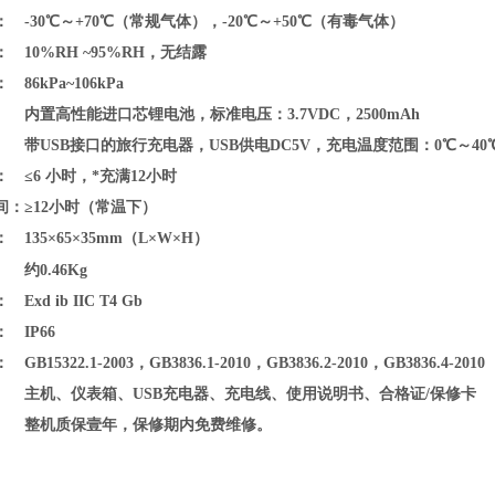
：
-30℃～+70℃（常规气体），-20℃～+50℃（有毒气体）
：
10%RH ~95%RH，无结露
：
86kPa~106kPa
：
内置高性能进口芯锂电池，标准电压：3.7VDC，2500mAh
：
带USB接口的旅行充电器，USB供电DC5V，充电温度范围：
0℃～40
：
≤6 小时，*充满12小时
间：
≥12小时（常温下）
：
135×65×35mm（L×W×H）
：
约
0.46Kg
：
Exd ib IIC T4 Gb
：
IP66
：
GB15322.1-2003，GB3836.1-2010，GB3836.2-2010，GB3836.4-2010
主机、仪表箱、USB充电器、充电线、使用说明书、合格证/保修卡
整机质保壹年，保修期内免费维修。