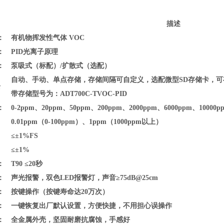
描述
：
有机物挥发性气体 VOC
：
PID光离子原理
：
泵吸式（标配）/扩散式（选配）
自动、手动、单点存储，存储间隔可自定义，选配微型SD存储卡，可存
录
带存储型号为：ADT700C-TVOC-PID
：
0-
2ppm、20ppm、50ppm、200ppm、2000ppm、6000ppm、10000p
：
0.01ppm（0-100ppm）、1ppm（1000ppm以上）
：
≤
±1%FS
：
≤
±1%
：
T90 ≤20秒
：
声光报警，双色LED报警灯，声音≥75dB@25cm
：
按键操作（按键寿命达20万次）
：
一键恢复出厂默认设置，方便快捷，不用担心误操作
：
全金属外壳
，坚固耐磨抗腐蚀，手感好