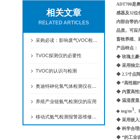
ADT700
是
相关文章
感器及32
内部自带的
RELATED ARTICLES
品质。可应
畜牧养殖、
采购必读：影响废气VOC检测仪测量精度的七大关键因素
产品特点
：
TVOC探测仪的必要性
◆
玫瑰土豪
◆ 采用独
TVOC的认识与检测
◆ 2.5
◆ *高性
奥迪特砷化氢气体检测仪在金属冶炼的工业应用
◆ 内置高
◆ 温湿度
养殖产业链氨气检测仪的应用
3
◆ mg/m
、
移动式氨气检测报警器维修几个小技巧，您都了解吗？
◆ 采用嵌
◆ 科学合
◆ *的工