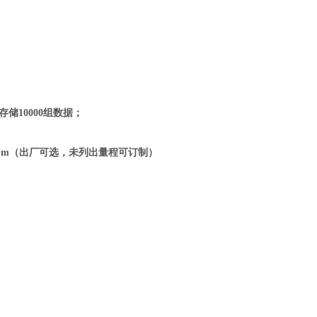
储10000组数据；
pm
（出厂可选，未列出量程可订制）