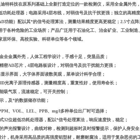
奥迪特科技在原系列基础上全新打造定位的一款检测仪，采用全金属外壳，
位低功耗处理器；电路采用4层布线，对弱信号及抗干扰更强；独立的高精度
AD功能）配以其*的信号处理算法，测量结果精度更高更稳定；2.5寸点
用于各种危险的工业场所；产品广泛用于
石油化工、治金矿业、工业制造
家居环保、高校实验、科研单位等各个领域。
金全金属外壳，人体工程学设计，手感十足，突显品质；
立精密AD芯片，4层电路板设计，对弱信号及抗干扰能力更强；
寸点阵显示界面，大字体界面读数美观，菜单设计科学合理；
能PID光离子原理传感器，测量精度高，重复性好，使用寿命长；
性能吸气泵，流速稳定，可开关控制；
显示，及*的数据储存功能；
PPM、VOL、LEL、PPB、mg/l多种单位出厂时可选择；
入式32位超低功耗处理器，配以*信号处理算法，响应速度快，稳定；
理的声光报警设计，曲线对称，检测到超标时及时报警提示，保护人身安全
业设计，机身采用高品质的高强度铝型材，耐磨耐腐浊，适用于复杂恶劣的