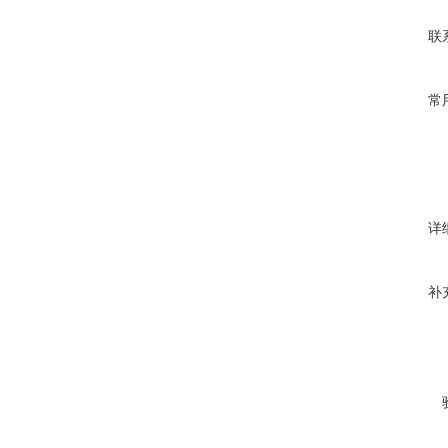
联
常
详
补