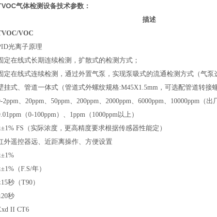
TVOC气体检测设备
技术参数：
描述
TV
OC/VOC
PID光离子原理
固定在线式长期连续检测，扩散式的检测方式；
固定在线式连续检测，通过外置气泵，实现泵吸式的流通检测方式（气泵
壁挂式、管道
一体式（管道式外螺纹规格:M45X1.5mm，可选配管道转
-
2ppm、20ppm、50ppm、200ppm、2000ppm、6000ppm、10000ppm
（
出
0.01ppm（0-100ppm）、1ppm（1000ppm以上）
≤±1% FS（实际浓度，更高精度要求根据传感器性能定）
红外遥控器远、近距离操作、方便设置
≤±1%
≤±1%（F.S/年）
≤15秒（T90）
≤20秒
Exd II CT6