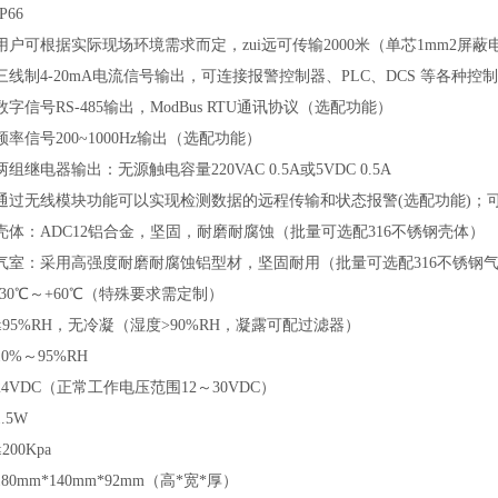
IP66
用户可根据实际现场环境需求而定，zui远可传输2000米（单芯1mm2屏蔽
三线制4-20mA电流信号输出，可连接报警控制器、PLC、DCS 等各种
数字信号RS-485输出，
ModBus RTU通讯协议
（
选配功能）
频率信号200~1000Hz输出（选配功能）
两组继电器输出：无源触电容量220VAC 0.5A或5VDC 0.5A
通过无线模块功能可以实现检测数据的远程传输和状态报警(选配功能)；
壳体：ADC12铝合金，坚固，耐磨耐腐蚀（批量可选配316不锈钢壳体）
气室：采用高强度耐磨耐腐蚀铝型材，坚固耐用（批量可选配316不锈钢
-30℃～+60℃（特殊要求需定制）
≤95%RH，无冷凝（湿度>90%RH，凝露可配过滤器）
10%～95%RH
24VDC（正常工作电压范围12～30VDC）
1.5W
≤200Kpa
180mm*140mm*92mm（高*宽*厚）