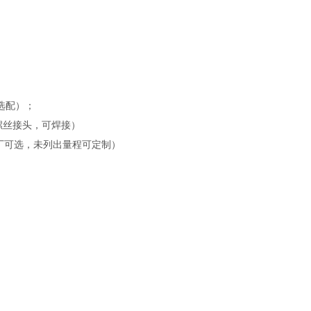
选配）；
接螺丝接头，可焊接）
厂可选，未列出
量程可定制）