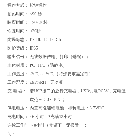
操作方式：
按键操作；
预热时间：
≤90 秒；
响应时间：
T90≤30秒；
恢复时间：
≤20秒；
防爆标志：
Exd ib IIC T6
Gb
；
防护等级：
IP65；
输出信号：
无线数据传输、打印（选配）；
主体材质：
PC+TPU（防静电）；
工作温度：
-20℃～+50℃（特殊要求需定制）；
工作湿度：
≤95%RH，无冷凝；
充 电 器：
带USB接口的旅行充电器，USB供电DC5V，充电温
度范围：0～40℃；
供电电压：
内置高性能锂电池，标称电压：3.7VDC；
充电时间：
≤6 小时，*充满12小时；
连续工作时
＞8小时（常温下，无报警）；
间：