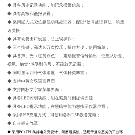
◆ 具备历史记录功能，能记录报警信息；
◆ 具有高报和低报设置；
◆ 采用嵌入式32位超低功耗处理器，配以*信号处理算法，响应
速度快；
◆ 具有恢复出厂设置，防止误操作；
◆ 三个按键，高达10万次按压，操作方便，使用简单；
◆ 具备声、光（红黄双色）、震动报警信号输出，使您从听觉、
视觉、触觉*感受到信号，不疏忽无遗漏；
◆ 同时显示四种气体浓度，气体种类丰富；
◆ 支持中英文双语言界面；
◆ 支持图标文字双菜单界面；
◆ 具备LED照明功能，能在紧急时刻提供光源；
◆ 具备LED提示功能，在黑暗中能为您指示仪器位置；
◆ 采用USB充电方式，可使用各种USB设备充电；
◆ 自带标定气罩；
◆ 采用PC+TPU防静电外壳设计，耐磨耐腐浊，适用于复杂恶劣的工业环