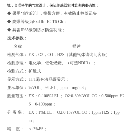
境，合理科学的气室设计，保证传感器实时监测的准确性；
◆ 采用*背扣设计，携带方便，有效防止摔落遗失；
◆ 防爆等级为Exd ib IIC T6 Gb；
◆ 具备IP65级别防水防尘功能；
技术参数：
名称
描述
检测气体：
EX，O2，CO，H2S（其他气体请询问客服）；
检测原理：
电化学、催化燃烧、（可选NDIR）；
检测方式：
扩散式
；
显示方式：
TFT彩色液晶屏显示；
显示单位：
%VOL、%LEL、ppm、mg/m3；
测量范围：
EX：0-100%LEL； O2:0-30%VOL CO：0-500ppm H2
S：0-100ppm；
分 辨 率：
EX：1%LEL； O2:0.1%VOL CO：1ppm H2S：1pp
m；
精 度：
≤±3%FS；