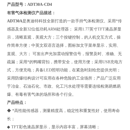
产品型号：ADT30A-CD4
有害气体检测仪
产品描述：
ADT3
0A
是奥迪特科技全新打造的一款手持气体检测仪。采用*传
感器及全新32位低功耗ARM处理器； 采用1.77英寸TFT液晶屏显
示，清晰直观，美观大方；三个按键控制，的人机交互方式，操
作简单方便；中英文双语言选择，图标加文字菜单显示，实用、
直观、大方；
可发出声光加震动报警信号，报警及时、准确、无
疏漏；采用*的鸭嘴背扣，携带安全，使用方便；采用USB充电方
式，方便充电；具备LED照明功能，在紧急时刻给您提供光明；
采用防爆结构设计可应用在各种危险的工业场所；产品广泛应用
于冶金、石油石化、市政、化工污水处理等需要连续检测易燃易
爆、有毒有害气体的场所和各个行业。
产品特点：
◆ *高性能传感器，测量精度高，稳定性和重复性好，使用寿命
长；
◆ TFT彩色液晶屏显示，显示内容丰富，屏幕清晰；