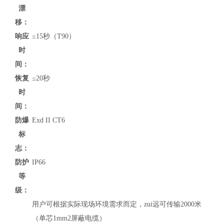
漂
移：
响应
≤15秒（T90）
时
间：
恢复
≤20秒
时
间：
防爆
Exd II CT6
标
志：
防护
IP66
等
级：
用户可根据实际现场环境需求而定，zui远可传输2000米
（单芯1mm2屏蔽电缆）