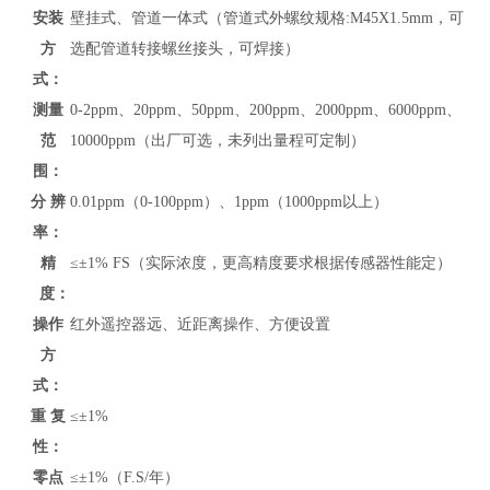
安装
壁挂式、管道
一体式（管道式外螺纹规格:M45X1.5mm，可
方
选配管道转接螺丝接头，可焊接）
式：
测量
0-
2ppm、20ppm、50ppm、200ppm、2000ppm、6000ppm、
范
10000ppm
（
出厂可选，未列出
量程可定制）
围：
分 辨
0.01ppm（0-100ppm）、1ppm（1000ppm以上）
率：
精
≤±1% FS（实际浓度，更高精度要求根据传感器性能定）
度：
操作
红外遥控器远、近距离操作、方便设置
方
式：
重 复
≤±1%
性：
零点
≤±1%（F.S/年）