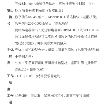
三线制4-20mA电流信号输出，可连接报警控制器、PLC、
输出
DCS 等各种控制系统（标准配置）
信
数字信号RS-485输出，
ModBus RTU通讯协议
（
选配功能）
号：
频率信号200~1000Hz输出（选配功能）
两组继电器输出：无源触电容量220VAC 0.5A或5VDC 0.5A
通过无线模块功能可以实现检测数据的远程传输和状态报
警(选配功能)；可实现以太网的接入
主体
壳体：ADC12铝合金，坚固，耐磨耐腐蚀（批量可选配316
材
不锈钢壳体）
质：
气室：采用高强度耐磨耐腐蚀铝型材，坚固耐用（批量可
选配316不锈钢气室）
工作
-30℃～+60℃（特殊要求需定制）
温
度：
工作
≤95%RH，无冷凝（湿度>90%RH，凝露可配过滤器）
湿