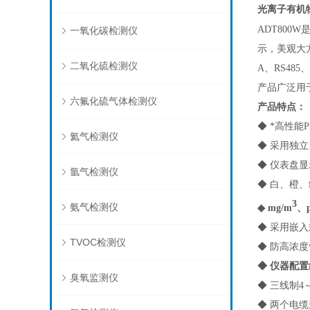
光离子有机
ADT800W
一氧化碳检测仪
示，美观大
二氧化硫检测仪
A、RS48
产品广泛用
六氟化硫气体检测仪
产品特点：
◆ *高性
氦气检测仪
◆ 采用独
◆ 仪表盘
氩气检测仪
◆ 白、橙
3
氨气检测仪
◆ mg/m
、
◆ 采用嵌
TVOC检测仪
◆ 防高浓
◆ 仪器配
臭氧监测仪
◆ 三线制4
◆ 两个电