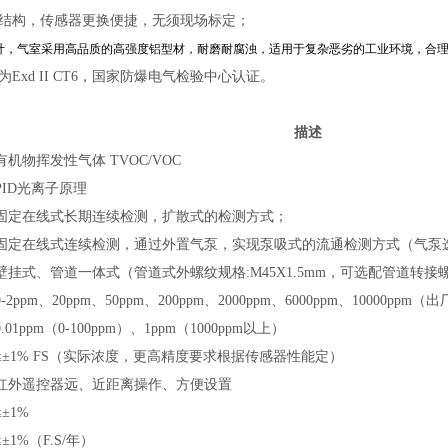
室结构，传感器更换便捷，无须现场标定；
设计，气室采用高品质的高强度铝型材，耐磨耐腐浊，适用于复杂恶劣的工业环境，合
为Exd II CT6，国家防爆电气检验中心认证。
描述
有机物挥发性气体 TVOC/VOC
PID光离子原理
固定在线式长期连续检测，扩散式的检测方式；
固定在线式连续检测，通过外置气泵，实现泵吸式的流通检测方式（气泵
壁挂式、管道
一体式（管道式外螺纹规格:M45X1.5mm，可选配管道转
-
2ppm、20ppm、50ppm、200ppm、2000ppm、6000ppm、10000ppm
（
出
0.01ppm（0-100ppm）、1ppm（1000ppm以上）
≤±1% FS（实际浓度，更高精度要求根据传感器性能定）
红外遥控器远、近距离操作、方便设置
≤±1%
≤±1%（F.S/年）