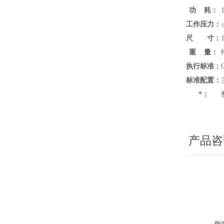
功 耗：
工作压力：
尺 寸：
重 量：
执行标准：
标准配置：
*：
产品咨
您