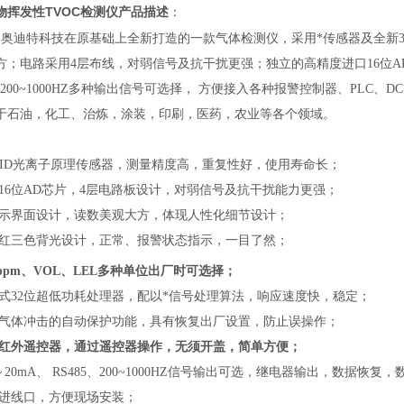
物挥发性TVOC检测仪
产品描述
：
是
奥迪特科技在原基础上全新打造的一款气体检测仪，采用*传感器及全新3
方；电路采用4层布线，对弱信号及抗干扰更强；独立的高精度进口16位AD
5、200~1000HZ多种输出信号可选择， 方便接入各种报警控制器、PL
于石油，化工、治炼，涂装，印刷，医药，农业等各个领域。
能PID光离子原理传感器，测量精度高，重复性好，使用寿命长；
立16位AD芯片，4层电路板设计，对弱信号及抗干扰能力更强；
显示界面设计，读数美观大方，体现人性化细节设计；
、红三色背光设计，正常、报警状态指示，一目了然；
ppm、VOL、LEL多种单位出厂时可选择；
入式32位超低功耗处理器，配以*信号处理算法，响应速度快，稳定；
度气体冲击的自动保护功能，具有恢复出厂设置，防止误操作；
置红外遥控器，通过遥控器操作，无须开盖，简单方便；
～20mA、 RS485、200~1000HZ信号输出可选，继电器输出，数据恢复
缆进线口，方便现场安装；