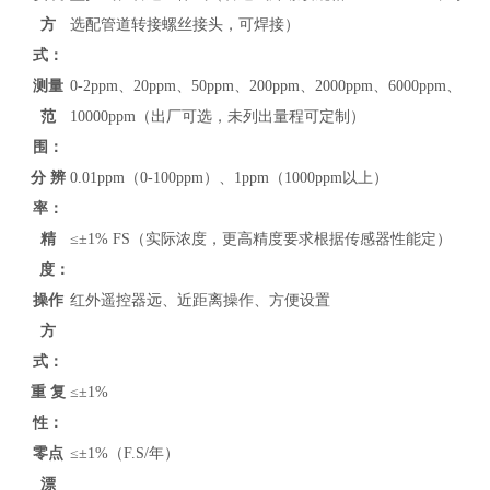
方
选配管道转接螺丝接头，可焊接）
式：
测量
0-
2ppm、20ppm、50ppm、200ppm、2000ppm、6000ppm、
范
10000ppm
（
出厂可选，未列出
量程可定制）
围：
分 辨
0.01ppm（0-100ppm）、1ppm（1000ppm以上）
率：
精
≤±1% FS（实际浓度，更高精度要求根据传感器性能定）
度：
操作
红外遥控器远、近距离操作、方便设置
方
式：
重 复
≤±1%
性：
零点
≤±1%（F.S/年）
漂