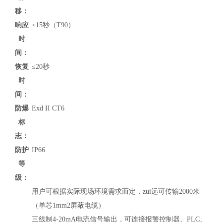
移：
响应
≤15秒（T90）
时
间：
恢复
≤20秒
时
间：
防爆
Exd II CT6
标
志：
防护
IP66
等
级：
用户可根据实际现场环境需求而定，zui远可传输2000米
（单芯1mm2屏蔽电缆）
三线制4-20mA电流信号输出，可连接报警控制器、PLC、