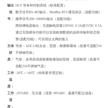
输出
DCS 等各种控制系统（标准配置）
信
数字信号RS-485输出，
ModBus RTU通讯协议
（
选配功能）
号：
频率信号200~1000Hz输出（选配功能）
两组继电器输出：无源触电容量220VAC 0.5A或5VDC 0.5A
通过无线模块功能可以实现检测数据的远程传输和状态报
警(选配功能)；可实现以太网的接入
主体
壳体：ADC12铝合金，坚固，耐磨耐腐蚀（批量可选配316
材
不锈钢壳体）
质：
气室：采用高强度耐磨耐腐蚀铝型材，坚固耐用（批量可
选配316不锈钢气室）
工作
-30℃～+60℃（特殊要求需定制）
温
度：
工作
≤95%RH，无冷凝（湿度>90%RH，凝露可配过滤器）
湿
度：