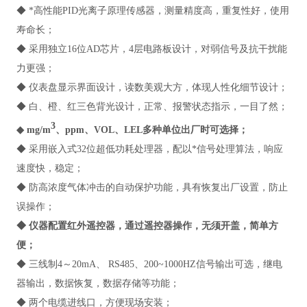
◆ *高性能PID光离子原理传感器，测量精度高，重复性好，使用
寿命长；
◆ 采用独立16位AD芯片，4层电路板设计，对弱信号及抗干扰能
力更强；
◆ 仪表盘显示界面设计，读数美观大方，体现人性化细节设计；
◆ 白、橙、红三色背光设计，正常、报警状态指示，一目了然；
3
◆ mg/m
、ppm、VOL、LEL多种单位出厂时可选择；
◆ 采用嵌入式32位超低功耗处理器，配以*信号处理算法，响应
速度快，稳定；
◆ 防高浓度气体冲击的自动保护功能，具有恢复出厂设置，防止
误操作；
◆ 仪器配置红外遥控器，通过遥控器操作，无须开盖，简单方
便；
◆ 三线制4～20mA、 RS485、200~1000HZ信号输出可选，继电
器输出，数据恢复，数据存储等功能；
◆ 两个电缆进线口，方便现场安装；