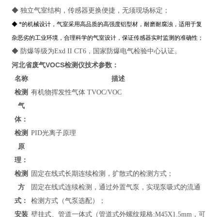
◆ 独立气室结构，传感器更换便捷，无须现场标定；
◆ *的机械设计，气室采用高品质的高强度铝型材，耐磨耐腐浊，适用于复
杂恶劣的工业环境，合理科学的气室设计，保证传感器实时监测的准确性；
◆ 防爆等级为Exd II CT6，国家防爆电气检验中心认证。
河北省废气VOCS检测仪
技术参数：
名称
描述
检测
有机物挥发性气体 TVOC/VOC
气
体：
检测
PID光离子原理
原
理：
检测
固定在线式长期连续检测，扩散式的检测方式；
方
固定在线式连续检测，通过外置气泵，实现泵吸式的流通
式：
检测方式（气泵选配）；
安装
壁挂式、管道
一体式（管道式外螺纹规格:M45X1.5mm，可