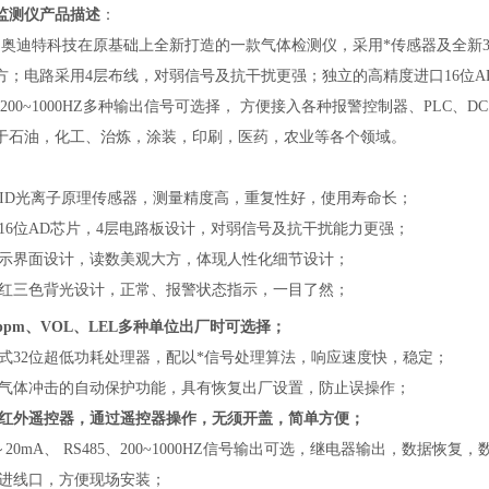
监测仪
产品描述
：
是奥迪特科技在原基础上全新打造的一款气体检测仪，采用*传感器及全新3
方；电路采用4层布线，对弱信号及抗干扰更强；独立的高精度进口16位AD
5、200~1000HZ多种输出信号可选择， 方便接入各种报警控制器、PL
于石油，化工、治炼，涂装，印刷，医药，农业等各个领域。
能PID光离子原理传感器，测量精度高，重复性好，使用寿命长；
立16位AD芯片，4层电路板设计，对弱信号及抗干扰能力更强；
显示界面设计，读数美观大方，体现人性化细节设计；
、红三色背光设计，正常、报警状态指示，一目了然；
ppm、VOL、LEL多种单位出厂时可选择；
入式32位超低功耗处理器，配以*信号处理算法，响应速度快，稳定；
度气体冲击的自动保护功能，具有恢复出厂设置，防止误操作；
置红外遥控器，通过遥控器操作，无须开盖，简单方便；
～20mA、 RS485、200~1000HZ信号输出可选，继电器输出，数据恢复
缆进线口，方便现场安装；