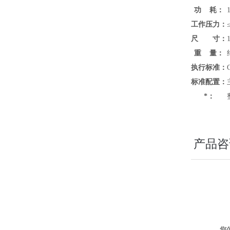
功 耗：
工作压力：
尺 寸：
重 量：
执行标准：
标准配置：
*：
产品咨
您