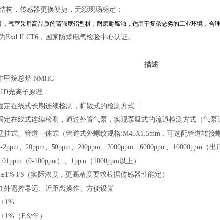
室结构，传感器更换便捷，无须现场标定；
设计，气室采用高品质的高强度铝型材，耐磨耐腐浊，适用于复杂恶劣的工业环境，合
为Exd II CT6，国家防爆电气检验中心认证。
描述
非甲烷总烃 NMHC
PID光离子原理
固定在线式长期连续检测，扩散式的检测方式；
固定在线式连续检测，通过外置气泵，实现泵吸式的流通检测方式（气泵
壁挂式、管道
一体式（管道式外螺纹规格:M45X1.5mm，可选配管道转
-
2ppm、20ppm、50ppm、200ppm、2000ppm、6000ppm、10000ppm
（
出
0.01ppm（0-100ppm）、1ppm（1000ppm以上）
≤±1% FS（实际浓度，更高精度要求根据传感器性能定）
红外遥控器远、近距离操作、方便设置
≤±1%
≤±1%（F.S/年）