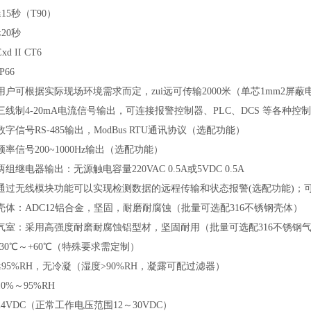
≤15秒（T90）
≤20秒
Exd II CT6
IP66
用户可根据实际现场环境需求而定，zui远可传输2000米（单芯1mm2屏蔽
三线制4-20mA电流信号输出，可连接报警控制器、PLC、DCS 等各种
数字信号RS-485输出，
ModBus RTU通讯协议
（
选配功能）
频率信号200~1000Hz输出（选配功能）
两组继电器输出：无源触电容量220VAC 0.5A或5VDC 0.5A
通过无线模块功能可以实现检测数据的远程传输和状态报警(选配功能)；
壳体：ADC12铝合金，坚固，耐磨耐腐蚀（批量可选配316不锈钢壳体）
气室：采用高强度耐磨耐腐蚀铝型材，坚固耐用（批量可选配316不锈钢
-30℃～+60℃（特殊要求需定制）
≤95%RH，无冷凝（湿度>90%RH，凝露可配过滤器）
10%～95%RH
24VDC（正常工作电压范围12～30VDC）