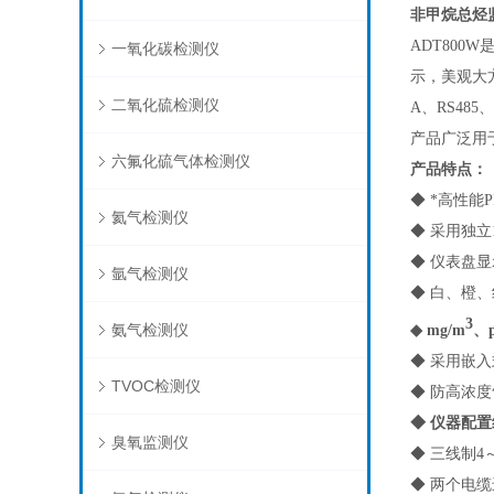
非甲烷总烃
ADT800W
一氧化碳检测仪
示，美观大
二氧化硫检测仪
A、RS48
产品广泛用
六氟化硫气体检测仪
产品特点：
◆ *高性
氦气检测仪
◆ 采用独
◆ 仪表盘
氩气检测仪
◆ 白、橙
3
氨气检测仪
◆ mg/m
、
◆ 采用嵌
TVOC检测仪
◆ 防高浓
◆ 仪器配
臭氧监测仪
◆ 三线制4
◆ 两个电