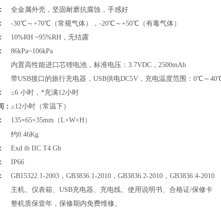
：
全金属外壳
，坚固耐磨抗腐蚀，手感好
：
-30℃～+70℃（常规气体），-20℃～+50℃（有毒气体）
：
10%RH ~95%RH，无结露
：
86kPa~106kPa
：
内置高性能进口芯锂电池，标准电压：3.7VDC，2500mAh
：
带USB接口的旅行充电器，USB供电DC5V，充电温度范围：
0℃～40
：
≤6 小时，*充满12小时
间：
≥12小时（常温下）
：
135×65×35mm（L×W×H）
：
约
0.46Kg
：
Exd ib IIC T4 Gb
：
IP66
：
GB15322.1-2003，GB3836.1-2010，GB3836.2-2010，GB3836.4-2010
主机、仪表箱、USB充电器、充电线、使用说明书、合格证/保修卡
整机质保壹年，保修期内免费维修。