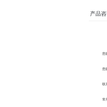
产品咨
您
您
联
常