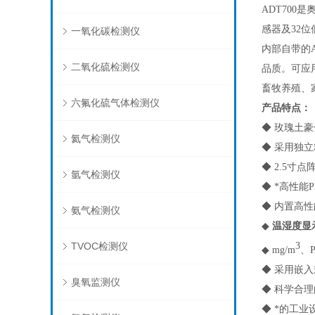
ADT700
是
感器及32
一氧化碳检测仪
内部自带的
二氧化硫检测仪
品质。可应
畜牧养殖、
六氟化硫气体检测仪
产品特点
：
◆
玫瑰土豪
氦气检测仪
◆ 采用独
◆ 2.5
氩气检测仪
◆ *高性
◆ 内置高
氨气检测仪
◆
温湿度显
TVOC检测仪
3
◆ mg/m
、
◆ 采用嵌
臭氧监测仪
◆ 科学合
◆ *的工