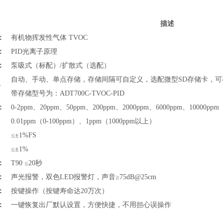
描述
：
有机物挥发性气体 TVOC
：
PID光离子原理
：
泵吸式（标配）/扩散式（选配）
自动、手动、单点存储，存储间隔可自定义，选配微型SD存储卡，可存
录
带存储型号为：ADT700C-TVOC-PID
：
0-
2ppm、20ppm、50ppm、200ppm、2000ppm、6000ppm、10000ppm
：
0.01ppm（0-100ppm）、1ppm（1000ppm以上）
：
≤
±1%FS
：
≤
±1%
：
T90 ≤20秒
：
声光报警，双色LED报警灯，声音≥75dB@25cm
：
按键操作（按键寿命达20万次）
：
一键恢复出厂默认设置，方便快捷，不用担心误操作