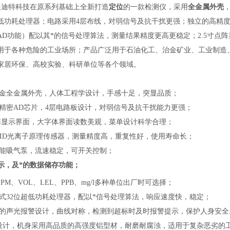
奥迪特科技在原系列基础上全新打造
定位
的一款检测仪，采用
全金属外壳
位低功耗处理器；电路采用4层布线，对弱信号及抗干扰更强；独立的高精度
AD功能）配以其*的信号处理算法，测量结果精度更高更稳定；2.5寸点
用于各种危险的工业场所；产品广泛用于
石油化工、治金矿业、工业制造
家居环保、高校实验、科研单位等各个领域。
金全金属外壳，人体工程学设计，手感十足，突显品质；
立精密AD芯片，4层电路板设计，对弱信号及抗干扰能力更强；
寸点阵显示界面，大字体界面读数美观，菜单设计科学合理；
能PID光离子原理传感器，测量精度高，重复性好，使用寿命长；
性能吸气泵，流速稳定，可开关控制；
示，及*的数据储存功能；
PPM、VOL、LEL、PPB、mg/l多种单位出厂时可选择；
入式32位超低功耗处理器，配以*信号处理算法，响应速度快，稳定；
理的声光报警设计，曲线对称，检测到超标时及时报警提示，保护人身安全
业设计，机身采用高品质的高强度铝型材，耐磨耐腐浊，适用于复杂恶劣的