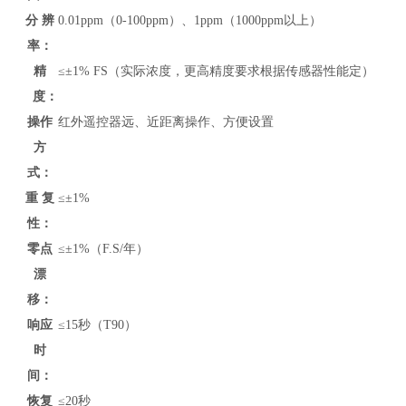
分 辨
0.01ppm（0-100ppm）、1ppm（1000ppm以上）
率：
精
≤±1% FS（实际浓度，更高精度要求根据传感器性能定）
度：
操作
红外遥控器远、近距离操作、方便设置
方
式：
重 复
≤±1%
性：
零点
≤±1%（F.S/年）
漂
移：
响应
≤15秒（T90）
时
间：
恢复
≤20秒