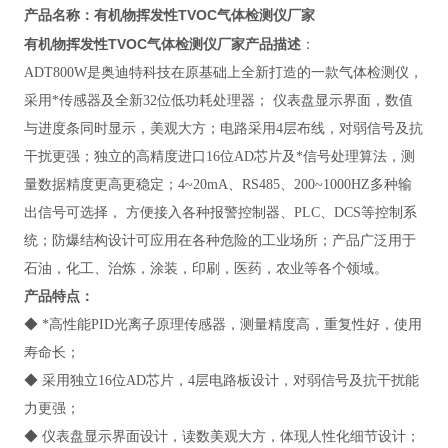
有机物挥发性TVOC气体检测仪厂家
产品名称：
有机物挥发性TVOC气体检测仪厂家
产品描述
：
ADT800W
是奥迪特科技在原基础上全新打造的一款气体检测仪，
采用*传感器及全新32位低功耗处理器； 仪表盘显示界面，数值
与进度条同时显示，美观大方；电路采用4层布线，对弱信号及抗
干扰更强；独立的高精度进口16位AD芯片及*信号处理算法，测
量数据精度更高更稳定；4~20mA、RS485、200~1000HZ多种输
出信号可选择， 方便接入各种报警控制器、PLC、DCS等控制系
统；防爆结构设计可应用在各种危险的工业场所；产品广泛用于
石油，化工、治炼，涂装，印刷，医药，农业等各个领域。
产品特点：
◆ *高性能PID光离子原理传感器，测量精度高，重复性好，使用
寿命长；
◆ 采用独立16位AD芯片，4层电路板设计，对弱信号及抗干扰能
力更强；
◆ 仪表盘显示界面设计，读数美观大方，体现人性化细节设计；