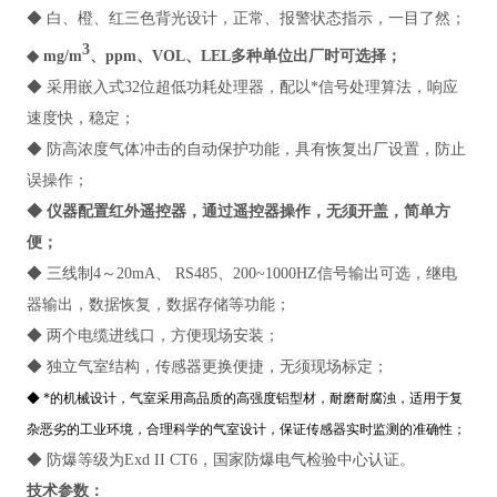
◆ 白、橙、红三色背光设计，正常、报警状态指示，一目了然；
3
◆ mg/m
、ppm、VOL、LEL多种单位出厂时可选择；
◆ 采用嵌入式32位超低功耗处理器，配以*信号处理算法，响应
速度快，稳定；
◆ 防高浓度气体冲击的自动保护功能，具有恢复出厂设置，防止
误操作；
◆ 仪器配置红外遥控器，通过遥控器操作，无须开盖，简单方
便；
◆ 三线制4～20mA、 RS485、200~1000HZ信号输出可选，继电
器输出，数据恢复，数据存储等功能；
◆ 两个电缆进线口，方便现场安装；
◆ 独立气室结构，传感器更换便捷，无须现场标定；
◆ *的机械设计，气室采用高品质的高强度铝型材，耐磨耐腐浊，适用于复
杂恶劣的工业环境，合理科学的气室设计，保证传感器实时监测的准确性；
◆ 防爆等级为Exd II CT6，国家防爆电气检验中心认证。
技术参数：