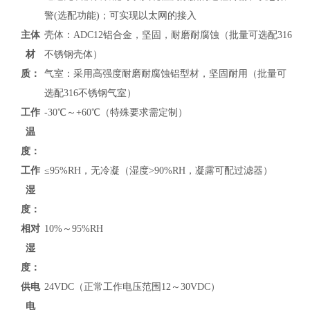
警(选配功能)；可实现以太网的接入
主体
壳体：ADC12铝合金，坚固，耐磨耐腐蚀（批量可选配316
材
不锈钢壳体）
质：
气室：采用高强度耐磨耐腐蚀铝型材，坚固耐用（批量可
选配316不锈钢气室）
工作
-30℃～+60℃（特殊要求需定制）
温
度：
工作
≤95%RH，无冷凝（湿度>90%RH，凝露可配过滤器）
湿
度：
相对
10%～95%RH
湿
度：
供电
24VDC（正常工作电压范围12～30VDC）
电