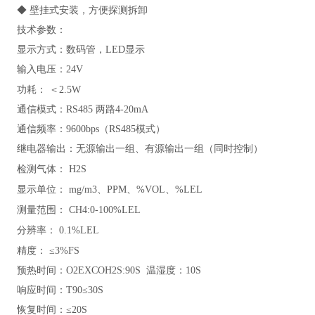
◆ 壁挂式安装，方便探测拆卸
技术参数：
显示方式：数码管，LED显示
输入电压：24V
功耗：
＜2.5W
通信模式：RS485 两路4-20mA
通信频率：9600bps（RS485模式）
继电器输出：无源输出一组、有源输出一组（同时控制）
检测气体：
H2S
显示单位：
mg/m3、PPM、%VOL、%LEL
测量范围：
CH4
:0-
100%LEL
分辨率：
0.1%LEL
精度：
≤3%FS
预热时间：O2EXCOH2S:90S 温湿度：10S
响应时间：T90≤30S
恢复时间：≤20S