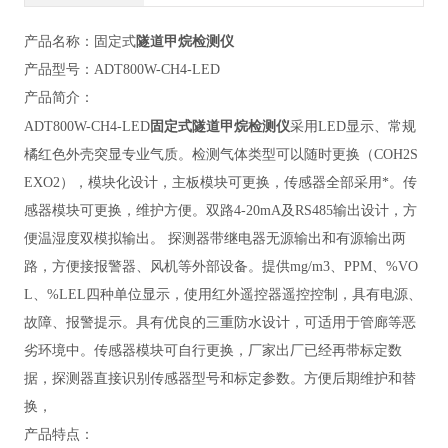
隧道甲烷检测仪
产品名称：固定式
产品型号：
ADT800W-CH4-LED
产品简介：
隧道甲烷检测仪
ADT800W
-CH4-LED
固定式
采用LED显示、常规
橘红色外壳突显专业气质。检测气体类型可以随时更换（COH2S
EXO2），模块化设计，主板模块可更换，传感器全部采用*。传
感器模块可更换，维护方便。双路4-20mA及RS485输出设计，方
便温湿度双模拟输出。 探测器带继电器无源输出和有源输出两
路，方便接报警器、风机等外部设备。提供mg/m3、PPM、%VO
L、%LEL四种单位显示，使用红外遥控器遥控控制，具有电源、
故障、报警提示。具有优良的三重防水设计，可适用于管廊等恶
劣环境中。传感器模块可自行更换，厂家出厂已经再带标定数
据，探测器直接识别传感器型号和标定参数。方便后期维护和替
换，
产品特点：