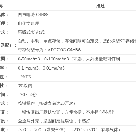
称
描述
气体：
四氢噻吩 C4H8S
原理：
电化学原理
方式：
泵吸式/扩散式
自动、手动、单点存储，存储间隔可自定义，选配微型SD存储卡，
（选配）：
C4H8S
带存储型号为：ADT700C-
；
范围：
0-50mg/m3
0-100mg/m3
、
（可选，未列出量程可订制）
 率：
0.1 mg/m3
0.01mg/m3
、
 度：
±3%FS
 性：
3%以内
时间：
T90 ≤30秒
方式：
按键操作（按键寿命达20万次）
恢复：
一键恢复出厂默认设置，方便快捷，不用担心误操作
材质：
全金属外壳，坚固耐磨抗腐蚀，手感好
温度：
-30℃～+70℃（常规气体），-20℃～+50℃（有毒气体）