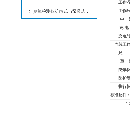
工作
臭氧检测仪扩散式与泵吸式的区别
工作
电 
充 电
充电
连续工
尺 
重 
防爆
防护
执行
标准配件
*