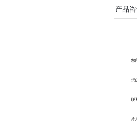
产品咨
您
您
联
常