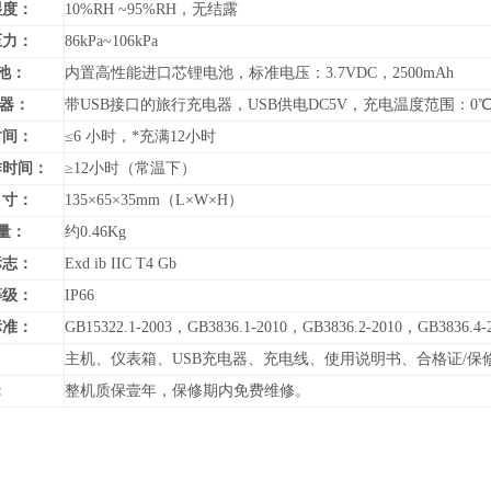
湿度：
10%RH ~95%RH，无结露
压力：
86kPa~106kPa
池：
内置高性能进口芯锂电池，标准电压：3.7VDC，2500mAh
 器：
带USB接口的旅行充电器，USB供电DC5V，充电温度范围：0℃
时间：
≤6 小时，*充满12小时
作时间：
≥12小时（常温下）
寸：
135×65×35mm（L×W×H）
量：
约0.46Kg
标志：
Exd ib IIC T4 Gb
等级：
IP66
标准：
GB15322.1-2003，GB3836.1-2010，GB3836.2-2010，GB3836.4-
：
主机、仪表箱、USB充电器、充电线、使用说明书、合格证/保
：
整机质保壹年，保修期内免费维修。