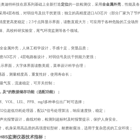
是奥迪特科技在原系列基础上全新打造
定位
的一款检测仪，采用
全金属外壳
，性能及各
采用4层布线，对弱信号及抗干扰更强；独立的高精度进口AD芯片（部分厂家为了节约
精度更高更稳定；2.5寸点阵显示界面，读数直观大方；可应用于各种危险的工业场
保、高校科研实验室，尾气环境监测
等各个领域。
全金属外壳，人体工程学设计，手感十足，突显品质；
精密AD芯片，4层电路板设计，对弱信号及抗干扰能力更强；
点阵显示界面，大字体界面读数美观，菜单设计科学合理；
传感器，测量精度高，重复性好，使用寿命长；
能吸气泵，流速稳定，可开关控制；
，及*的数据储存功能（选配功能）；
M、VOL、LEL、PPB、mg/l多种单位出厂时可选择；
式32位超低功耗处理器，配以*信号处理算法，响应速度快，稳定；
的声光报警设计，曲线对称，检测到超标时及时报警提示，保护人身安全。
设计，机身采用高品质的高强度铝型材，耐磨耐腐浊，适用于复杂恶劣的工业环境；
H8S监测仪器
技术指标
：