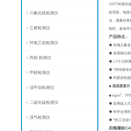
ADT700系列
处理器；电路
六氟化硫检测仪
法，测量结果
乙烯检测仪
制药、家居环
产品特点
：
环氧乙烷检测仪
◆
玫瑰土豪金
◆ 采用独立
丙烷 检测仪
◆ 2.5寸
◆ *高性能
甲醇检测仪
◆ 内置高性
◆
温湿度显示
溴甲烷检测仪
3
◆ mg/m
、PP
二硫化碳检测仪
◆ 采用嵌入
◆ 科学合理
溴气检测仪
◆ *的工业
四氢噻吩C4