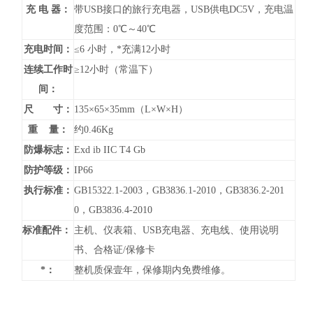
充 电 器：
带USB接口的旅行充电器，USB供电DC5V，充电温
度范围：0℃～40℃
充电时间：
≤6 小时，*充满12小时
连续工作时
≥12小时（常温下）
间：
尺 寸：
135×65×35mm（L×W×H）
重 量：
约0.46Kg
防爆标志：
Exd ib IIC T4 Gb
防护等级：
IP66
执行标准：
GB15322.1-2003，GB3836.1-2010，GB3836.2-201
0，GB3836.4-2010
标准配件：
主机、仪表箱、USB充电器、充电线、使用说明
书、合格证/保修卡
*：
整机质保壹年，保修期内免费维修。