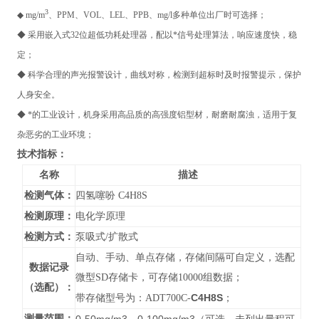
3
◆ mg/m
、PPM、VOL、LEL、PPB、mg/l多种单位出厂时可选择；
◆ 采用嵌入式32位超低功耗处理器，配以*信号处理算法，响应速度快，稳
定；
◆ 科学合理的声光报警设计，曲线对称，检测到超标时及时报警提示，保护
人身安全。
◆ *的工业设计，机身采用高品质的高强度铝型材，耐磨耐腐浊，适用于复
杂恶劣的工业环境；
技术指标
：
名称
描述
检测气体：
四氢噻吩 C4H8S
检测原理：
电化学原理
检测方式：
泵吸式/扩散式
自动、手动、单点存储，存储间隔可自定义，选配
数据记录
微型SD存储卡，可存储10000组数据；
（选配）：
C4H8S
带存储型号为：ADT700C-
；
测量范围：