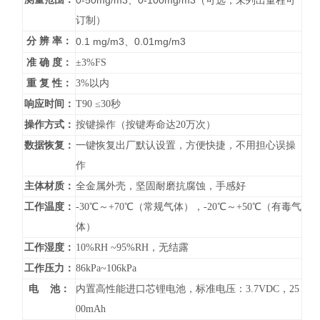
0-50mg/m3
0-100mg/m3
、
（可选，未列出量程可
订制）
分 辨 率：
0.1 mg/m3
0.01mg/m3
、
准 确 度：
±3%FS
重 复 性：
3%以内
响应时间：
T90 ≤30秒
操作方式：
按键操作（按键寿命达20万次）
数据恢复：
一键恢复出厂默认设置，方便快捷，不用担心误操
作
主体材质：
全金属外壳，坚固耐磨抗腐蚀，手感好
工作温度：
-30℃～+70℃（常规气体），-20℃～+50℃（有毒气
体）
工作湿度：
10%RH ~95%RH，无结露
工作压力：
86kPa~106kPa
电 池：
内置高性能进口芯锂电池，标准电压：3.7VDC，25
00mAh