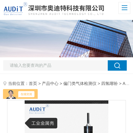
当前位置：
首页
>
产品中心
>
偏门类气体检测仪
>
四氢噻吩
> ADT700JC4H8S手持四氢噻吩检测器