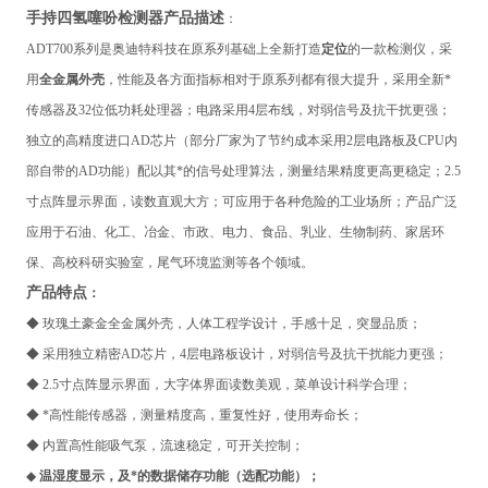
手持四氢噻吩检测器
产品描述
：
ADT700系列
是奥迪特科技在原系列基础上全新打造
定位
的一款检测仪，采
用
全金属外壳
，性能及各方面指标相对于原系列都有很大提升，采用全新*
传感器及32位低功耗处理器；电路采用4层布线，对弱信号及抗干扰更强；
独立的高精度进口AD芯片（部分厂家为了节约成本采用2层电路板及CPU内
部自带的AD功能）配以其*的信号处理算法，测量结果精度更高更稳定；2.5
寸点阵显示界面，读数直观大方；可应用于各种危险的工业场所；产品广泛
应用于石油、化工、冶金、市政、电力、食品、乳业、生物制药、家居环
保、高校科研实验室，尾气环境监测
等各个领域。
产品特点
：
◆
玫瑰土豪金全金属外壳，人体工程学设计，手感十足，突显品质；
◆ 采用独立精密AD芯片，4层电路板设计，对弱信号及抗干扰能力更强；
◆ 2.5寸点阵显示界面，大字体界面读数美观，菜单设计科学合理；
◆ *高性能传感器，测量精度高，重复性好，使用寿命长；
◆ 内置高性能吸气泵，流速稳定，可开关控制；
◆
温湿度显示，及*的数据储存功能（选配功能）；