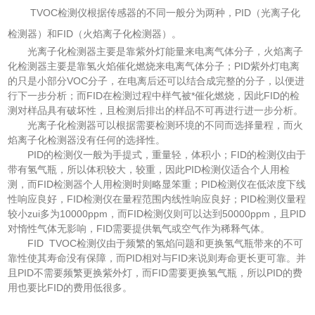
TVOC检测仪根据传感器的不同一般分为两种，PID（光离子化
检测器）和FID（火焰离子化检测器）。
光离子化检测器主要是靠紫外灯能量来电离气体分子，火焰离子
化检测器主要是靠氢火焰催化燃烧来电离气体分子；PID紫外灯电离
的只是小部分VOC分子，在电离后还可以结合成完整的分子，以便进
行下一步分析；而FID在检测过程中样气被*催化燃烧，因此FID的检
测对样品具有破坏性，且检测后排出的样品不可再进行进一步分析。
光离子化检测器可以根据需要检测环境的不同而选择量程，而火
焰离子化检测器没有任何的选择性。
PID的检测仪一般为手提式，重量轻，体积小；FID的检测仪由于
带有氢气瓶，所以体积较大，较重，因此PID检测仪适合个人用检
测，而FID检测器个人用检测时则略显笨重；PID检测仪在低浓度下线
性响应良好，FID检测仪在量程范围内线性响应良好；PID检测仪量程
较小zui多为10000ppm，而FID检测仪则可以达到50000ppm，且PID
对惰性气体无影响，FID需要提供氧气或空气作为稀释气体。
FID TVOC检测仪由于频繁的氢焰问题和更换氢气瓶带来的不可
靠性使其寿命没有保障，而PID相对与FID来说则寿命更长更可靠。并
且PID不需要频繁更换紫外灯，而FID需要更换氢气瓶，所以PID的费
用也要比FID的费用低很多。